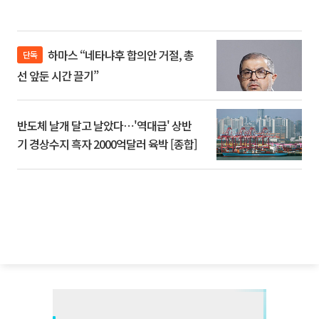
하마스 “네타냐후 합의안 거절, 총
단독
선 앞둔 시간 끌기”
반도체 날개 달고 날았다⋯'역대급' 상반
기 경상수지 흑자 2000억달러 육박 [종합]