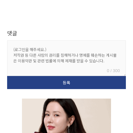
댓글
0 / 300