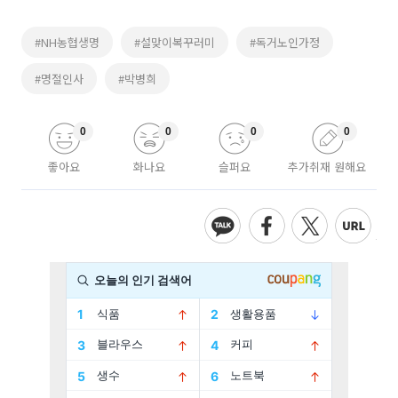
#NH농협생명
#설맞이복꾸러미
#독거노인가정
#명절인사
#박병희
0
0
0
0
좋아요
화나요
슬퍼요
추가취재 원해요