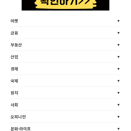
마켓
금융
부동산
산업
경제
국제
정치
사회
오피니언
문화·라이프