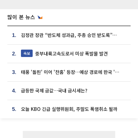
많이 본 뉴스
김정관 장관 “반도체 성과급, 주총 승인 받도록”…상법·자본시장법 개정 시사
1.
중부내륙고속도로서 미상 폭발물 발견
속보
2.
태풍 '돌핀' 이어 '찬홈' 등장…예상 경로에 한국 '한숨'
3.
급등한 국제 금값…국내 금시세는?
4.
오늘 KBO 긴급 실행위원회, 주말도 폭염취소 될까
5.