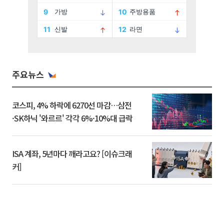
주요뉴스
코스피, 4% 하락에 6270선 마감…삼전
·SK하닉 '와르르' 각각 6%·10%대 급락
ISA 계좌, 5년마다 깨라고요? [이슈크래
커]