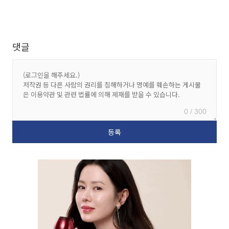
댓글
0 / 300