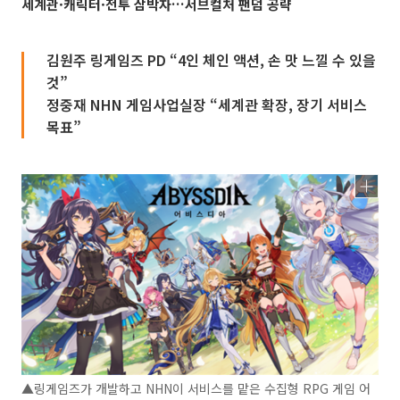
세계관·캐릭터·전투 삼박자…서브컬처 팬덤 공략
김원주 링게임즈 PD “4인 체인 액션, 손 맛 느낄 수 있을
것”
정중재 NHN 게임사업실장 “세계관 확장, 장기 서비스
목표”
▲링게임즈가 개발하고 NHN이 서비스를 맡은 수집형 RPG 게임 어