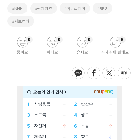
#NHN
#링게임즈
#어비스디아
#RPG
#서브컬쳐
0
0
0
0
좋아요
화나요
슬퍼요
추가취재 원해요