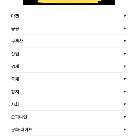
마켓
금융
부동산
산업
경제
국제
정치
사회
오피니언
문화·라이프