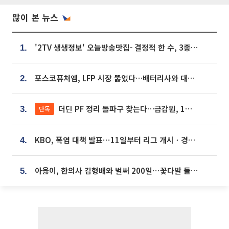
많이 본 뉴스
'2TV 생생정보' 오늘방송맛집- 결정적 한 수, 3종 메밀면! 메밀 소바 맛집 '의○○○○'
1.
포스코퓨처엠, LFP 시장 뚫었다…배터리사와 대규모 장기 공급 합의
2.
더딘 PF 정리 돌파구 찾는다…금감원, 1년 반 만에 매각설명회 재개
단독
3.
KBO, 폭염 대책 발표⋯11일부터 리그 개시ㆍ경기 오후 7시 시작
4.
아옳이, 한의사 김형배와 벌써 200일⋯꽃다발 들고 "프러포즈 아냐"
5.