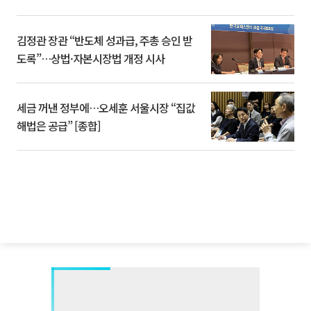
김정관 장관 “반도체 성과급, 주총 승인 받
도록”…상법·자본시장법 개정 시사
세금 꺼낸 정부에…오세훈 서울시장 “집값
해법은 공급” [종합]