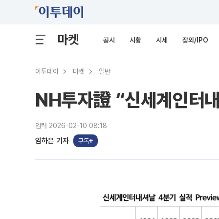
마켓
공시
시황
시세
장외/IPO
이투데이
마켓
일반
NH투자證 “신세계인터내
입력 2026-02-10 08:18
임하은 기자
구독