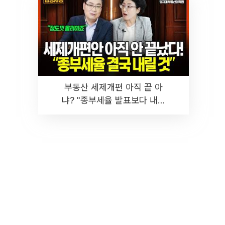
부동산 세제개편 아직 끝 아
냐? "종부세율 발표보다 내릴
것" 장기거주·양도세 전망 I 집
땅지성 I 김인만, 진미윤