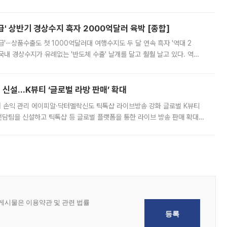
 이날 공지를 통해 구체적인 인상 폭은 공개하지 않았지만 상당한 수
' 상반기 경상수지 흑자 2000억달러 육박 [종합]
급'⋯상품수출도 첫 1000억달러대 여행수지도 두 달 연속 흑자 '역대 2
국내 경상수지가 유례없는 '반도체 수출' 날개를 달고 훨훨 날고 있다. 역대
경상수지 뿐 아니라 상반기 경상수지 흑자도 2000억달러에 근접하며 사상 최
신설…K뷰티 ‘글로벌 라방 판매’ 확대
터 손익 관리 에이피알·닥터멜락신도 틱톡샵 라이브방송 강화 글로벌 K뷰티
담팀을 신설하고 틱톡샵 등 글로벌 플랫폼을 통한 라이브 방송 판매 확대에
급하는 데서 한발 더 나아가 방송 기획과 상품 구성, 출연자 섭외, 손익