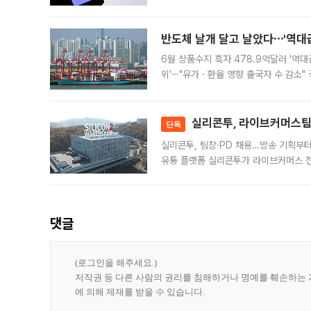
가된다. 블룸버그통신에 따르면 딥시크는
반도체 날개 달고 날았다⋯'역대급
6월 상품수지 흑자 478.9억달러 '역대
위'⋯"유가ㆍ환율 영향 출국자 수 감소" 
급 수출 호조가 매달 이어지면서 6월 
대 기
실리콘투, 라이브커머스팀 
단독
실리콘투, 팀장·PD 채용…방송 기획부
유통 플랫폼 실리콘투가 라이브커머스 전
나섰다. 국내 화장품을 해외 유통망에 공
댓글