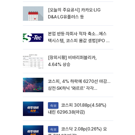
재개
[오늘의 주요공시] 카카오·LIG
D&A·LG유플러스 등
본업 반등·자회사 적자 축소…에스
텍시스템, 코스피 몸값 셈법[IPO 엑
스레이]
[장외시황] 비바리퍼블리카,
4.64% 상승
코스피, 4% 하락에 6270선 마감…
삼전·SK하닉 '와르르' 각각
6%·10%대 급락
코스피 301.88p(4.58%)
속보
내린 6296.38(마감)
코스닥 2.08p(0.26%) 오
속보