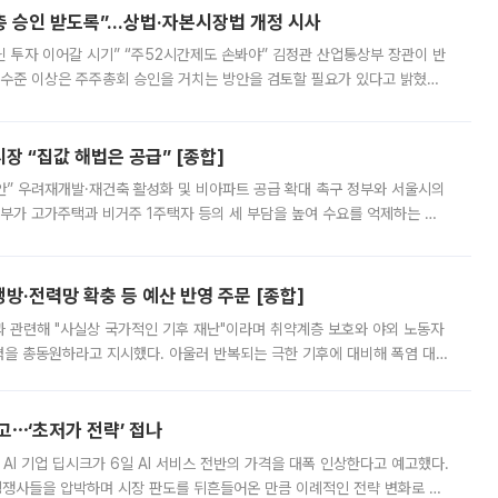
주총 승인 받도록”…상법·자본시장법 개정 시사
닌 투자 이어갈 시기” “주52시간제도 손봐야” 김정관 산업통상부 장관이 반
 수준 이상은 주주총회 승인을 거치는 방안을 검토할 필요가 있다고 밝혔다.
배구조와 주주권 강화 논의가 이어지는 가운데, 핵심 연구인력에 대한
 “집값 해법은 공급” [종합]
안” 우려재개발·재건축 활성화 및 비아파트 공급 확대 촉구 정부와 서울시의
정부가 고가주택과 비거주 1주택자 등의 세 부담을 높여 수요를 억제하는 카
키울 것이라며 세금이 아닌 공급이 근본적인 처방이라고 전면 반박했다.
방·전력망 확충 등 예산 반영 주문 [종합]
과 관련해 "사실상 국가적인 기후 재난"이라며 취약계층 보호와 야외 노동자
정력을 총동원하라고 지시했다. 아울러 반복되는 극한 기후에 대비해 폭염 대응
영하는 방안도 검토하라고 주문했다. 이 대통령은 이날 폭염·가뭄 대
예고⋯‘초저가 전략’ 접나
 AI 기업 딥시크가 6일 AI 서비스 전반의 가격을 대폭 인상한다고 예고했다.
 경쟁사들을 압박하며 시장 판도를 뒤흔들어온 만큼 이례적인 전략 변화로 평