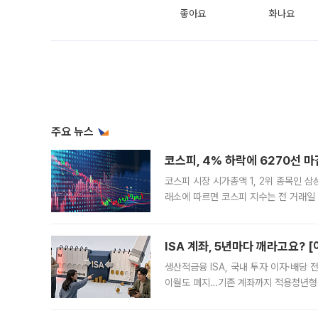
좋아요
화나요
주요 뉴스
코스피, 4% 하락에 6270선 마
코스피 시장 시가총액 1, 2위 종목인 
래소에 따르면 코스피 지수는 전 거래일 대
1.81% 내린 6478.75에 출발한 코
다. 이날 오전
ISA 계좌, 5년마다 깨라고요? 
생산적금융 ISA, 국내 투자 이자·배당
이월도 폐지…기존 계좌까지 적용청년형 
는 5년마다 계좌를 해지하라는 건가요?”
편을