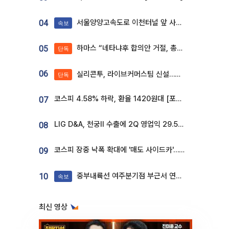
서울양양고속도로 이천터널 앞 사고 발생
04
속보
하마스 “네타냐후 합의안 거절, 총선 앞두고 시간 끌기”
05
단독
06
실리콘투, 라이브커머스팀 신설…K뷰티 ‘글로벌 판매망’ 확대[K뷰티 라방戰]
단독
코스피 4.58% 하락, 환율 1420원대 [포토]
07
LIG D&A, 천궁Ⅱ 수출에 2Q 영업익 29.5%↑…수주잔고 24.6조 [종합]
08
코스피 장중 낙폭 확대에 '매도 사이드카'…외인 2.8조'팔자'· 개인 3.1조 '사자'
09
중부내륙선 여주분기점 부근서 연이은 추돌사고 발생
10
속보
최신 영상