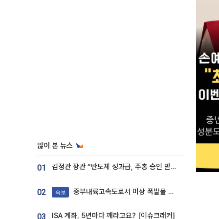
많이 본 뉴스
김정관 장관 “반도체 성과급, 주총 승인 받도록”…상법·자본시장법 개정 시사
01
중부내륙고속도로서 미상 폭발물 발견
02
속보
ISA 계좌, 5년마다 깨라고요? [이슈크래커]
03