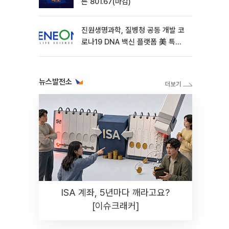
른 801.67(마감)
진원생명과학, 질병청 공동 개발 코
로나19 DNA 백신 플랫폼 美 특허
확보
뉴스발전소
ISA 계좌, 5년마다 깨라고요?
[이슈크래커]