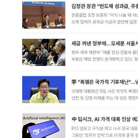
김정관 장관 “반도체 성과급, 
관훈클럽 초청 토론회 “이익 나눌 때 아
도체 업계의 성과급 지급과 관련해 일정
최근 상법·자본시장법 개정으로 기업 지
세금 꺼낸 정부에…오세훈 서울시장
정부 세제 개편에 “매물 잠김·전월세 불
부동산 해법 전쟁이 본격화하고 있다. 
드를 꺼내자 서울시는 전·월세 부담만 
李 "폭염은 국가적 기후재난"…냉
이재명 대통령은 6일 사상 최악의 폭염
안전 등 인명 피해를 막는 데 모든 행
인프라 확충 계획을 내년도 예산안에 반
中 딥시크, AI 가격 대폭 인상 
IPO 앞두고 수익성 제고 나서 중국 대표
그동안 ‘초저가 전략’으로 미국과 중국