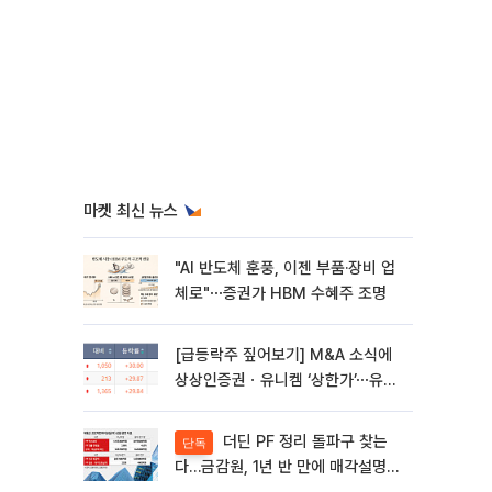
마켓 최신 뉴스
"AI 반도체 훈풍, 이젠 부품·장비 업
체로"⋯증권가 HBM 수혜주 조명
[급등락주 짚어보기] M&A 소식에
상상인증권ㆍ유니켐 ‘상한가’⋯유증
제동 걸린 SK디앤디↑
더딘 PF 정리 돌파구 찾는
단독
다…금감원, 1년 반 만에 매각설명회