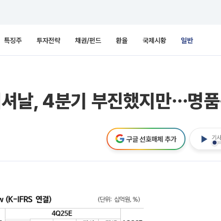
특징주
투자전략
채권/펀드
환율
국제시황
일반
셔날, 4분기 부진했지만⋯명품
기사
구글 선호매체 추가