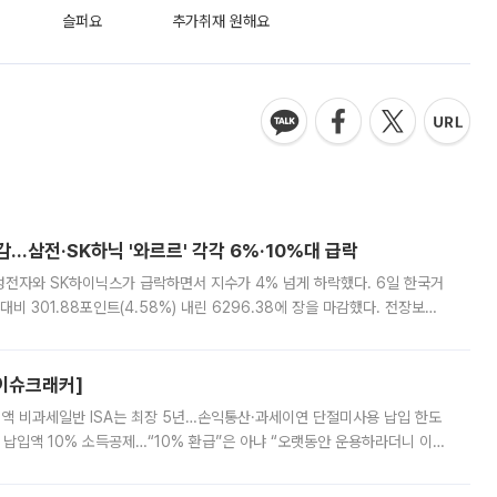
슬퍼요
추가취재 원해요
감…삼전·SK하닉 '와르르' 각각 6%·10%대 급락
삼성전자와 SK하이닉스가 급락하면서 지수가 4% 넘게 하락했다. 6일 한국거
비 301.88포인트(4.58%) 내린 6296.38에 장을 마감했다. 전장보다
스피는 장중 한때 6550.94까지 오르기도 했으나 6238.32까지 밀리기도 했
[이슈크래커]
 전액 비과세일반 ISA는 최장 5년…손익통산·과세이연 단절미사용 납입 한도
납입액 10% 소득공제…“10% 환급”은 아냐 “오랫동안 운용하라더니 이제
 ‘만능 절세 통장’으로 불리는 개인종합자산관리계좌(ISA)가 두 갈래로 개