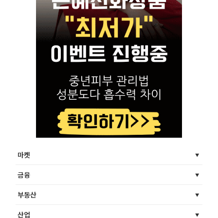
마켓
금융
부동산
산업