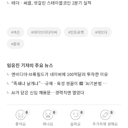
테더ㆍ써클, 엇갈린 스테이블코인 2분기 실적
#넥슨
#데이브더다이버
#민트로켓
#데브다
#중국
임유진 기자의 주요 뉴스
엔비디아·브룩필드가 네이버에 100억달러 투자한 이유
“족쇄냐 날개냐”…규제ㆍ육성 쌍끌이 韓 ‘AI기본법 개정안’ 오늘 시행
AI가 닫은 신입 채용문…경력직엔 열었다
0
0
0
0
좋아요
화나요
슬퍼요
추가취재 원해요