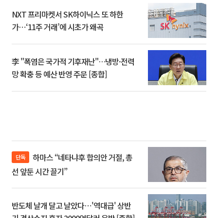
NXT 프리마켓서 SK하이닉스 또 하한
가⋯‘11주 거래’에 시초가 왜곡
李 "폭염은 국가적 기후재난"…냉방·전력
망 확충 등 예산 반영 주문 [종합]
하마스 “네타냐후 합의안 거절, 총
단독
선 앞둔 시간 끌기”
반도체 날개 달고 날았다⋯'역대급' 상반