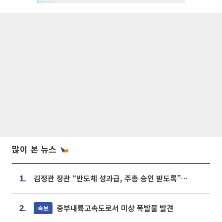
많이 본 뉴스
김정관 장관 “반도체 성과급, 주총 승인 받도록”…상법·자본시장법 개정 시사
1.
중부내륙고속도로서 미상 폭발물 발견
속보
2.