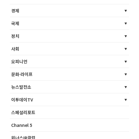
경제
국제
정치
사회
오피니언
문화·라이프
뉴스발전소
이투데이TV
스페셜리포트
Channel 5
위너스IR클럽