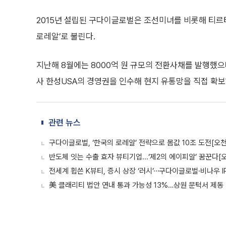
2015년 설립된 구다이글로벌은 조선미녀를 비롯해 티르티
로레알’로 불린다.
지난해 8월에는 8000억 원 규모의 전환사채를 발행했으
사 한성USA의 경영권을 인수해 현지 유통망을 직접 확보
관련 뉴스
구다이글로벌, ‘한국의 로레알’ 전략으로 몸값 10조 도전[오
반도체 잇는 수출 효자 뷰티기업...‘제2의 에이피알’ 꿈꾼다[
전세계 휩쓴 K뷰티, 증시 상장 ‘러시’⋯구다이글로벌·비나우 I
美 클래리티 법안 연내 통과 가능성 13%…상원 문턱서 제동