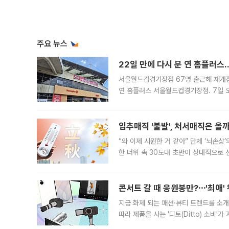
주요 뉴스
22일 만에 다시 문 연 홈플러스
서울월드컵경기장점 67명 출근해 재개점 
연 홈플러스 서울월드컵경기장점. 7일 
우유, 과일 같은 신선식품이 차근차근 자
입추매직 '불발', 처서매직은 올
“와 이제 시원한 거 같아” 단체 ‘뇌손상
한 더위 속 30도대 초반이 상대적으로
지역에 있었습니다. 7월 말에는 서풍과
콘서트 갈 때 응원봉만?⋯'최애'
지금 화제 되는 패션·뷰티 트렌드를 소개
따라 제품을 사는 '디토(Ditto) 소비
어디일까요? 아이돌 콘서트 시작을 기다