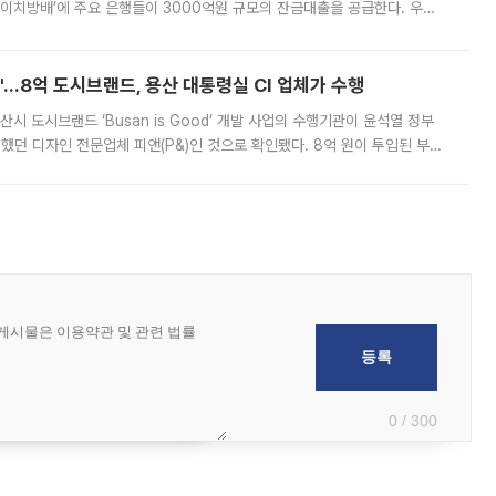
에이치방배’에 주요 은행들이 3000억원 규모의 잔금대출을 공급한다. 우리
하고 있어 향후 공급 규모가 늘어날 전망이다. 7일 금융권에 따르면 KB국
od'…8억 도시브랜드, 용산 대통령실 CI 업체가 수행
시 도시브랜드 ‘Busan is Good’ 개발 사업의 수행기관이 윤석열 정부
여했던 디자인 전문업체 피앤(P&)인 것으로 확인됐다. 8억 원이 투입된 부산
 부족과 디자인 정체성 논란에 휩싸였던 만큼, 사업 선정 과정과 결과물에
0 / 300