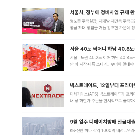
서울시, 정부에 정비사업 규제 완화
명노준 주택실장, 재개발·재건축 주택공
공급 확대 방침을 거듭 강조한 가운데 정
면 반박하고 나섰다. 명노준 서울시 주택
서울 40도 찍더니 하남 40.8도
서울ㆍ노원 40.2도 이어 하남 40.8도
안 비 시작·내륙 소나기…무더위·열대야 
에서도 40도를 웃도는 기온이 관측됐다
의 극심한
넥스트레이드, 12일부터 프리마
대체거래소(ATS) 넥스트레이드가 프리
내 상·하한가 주문을 한시적으로 금지하
가 체결 사례와 관련해 설명자료를 내고
9월 입주 디에이치방배 잔금대출
KB·신한·하나 각각 1000억 배정…우