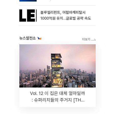
블루엘리펀트, 어펄마캐피탈서
1000억원 유치…글로벌 공략 속도
뉴스발전소
Vol. 12 이 집은 대체 얼마일까
: 슈퍼리치들의 주거지 [THE
RARE]