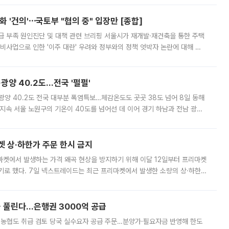
 '건의'⋯국토부 "협의 중" 입장만 [종합]
급 부족 원인진단 및 대책 관련 브리핑 서울시가 재개발·재건축을 통한 주택
비사업으로 인한 '이주 대란' 우려와 정부와의 정책 엇박자 논란에 대해 정
실장은 2031년까지 31만 가구 착공 목표에 차질이 없다는 입장이나,
·광양 40.2도…전국 '펄펄'
·광양 40.2도 전국 대부분 폭염특보…체감온도도 곳곳 38도 넘어 8일 동해
지속 서울 노원구의 기온이 40도를 넘어선 데 이어 경기 하남과 전남 광양
. 전국 대부분 지역에 폭염특보가 내려진 가운데 곳곳에서 39~40도 안팎
켓 상·하한가 주문 한시 금지
마켓에서 발생하는 가격 왜곡 현상을 방지하기 위해 이달 12일부터 프리마켓
기로 했다. 7일 넥스트레이드는 최근 프리마켓에서 발생한 소량의 상·하한
, 주문 오류로 인한 가격 급등락을 최소화하기 위한 비상 대응방안을 발표
 풀린다…은행권 3000억 공급
리·농협도 취급 검토 당국 실수요자 공급 주문…분양가·필요자금 반영해 한도