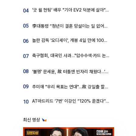
'굿 윌 헌팅' 배우 "기아 EV2 덕분에 살아"…교통사고 후 안전성 극찬
04
05
李대통령 “청년이 결혼 망설이는 일 없어야...제도상 불이익 조사”
놀란 감독 '오디세이', 개봉 4일 만에 100만 돌파⋯'왕사남' 보다 빠르다
06
축구협회, 대국민 사과…"압수수색·카드 논란 사죄, 강도 높은 쇄신"
07
08
'불명' 문세윤, 故 터틀맨 빈자리 채웠다…'거북이' 눈물의 최종 우승
09
추미애 "우리 목표는 연대"…故 강일출 할머니 흉상 제막
AT마드리드 ‘7번’ 이강인 “120% 쏟겠다”⋯시메오네 감독 “필요한 선수”
10
최신 영상