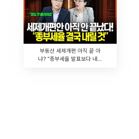
부동산 세제개편 아직 끝 아
냐? "종부세율 발표보다 내릴
것" 장기거주·양도세 전망 I 집
땅지성 I 김인만, 진미윤