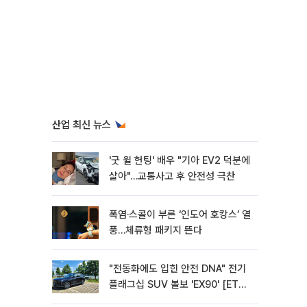
산업 최신 뉴스
'굿 윌 헌팅' 배우 "기아 EV2 덕분에
살아"…교통사고 후 안전성 극찬
폭염·스콜이 부른 ‘인도어 호캉스’ 열
풍…체류형 패키지 뜬다
"전동화에도 입힌 안전 DNA" 전기
플래그십 SUV 볼보 'EX90' [ET의
모빌리티]