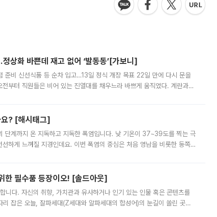
…정상화 바쁜데 재고 없어 ‘발동동’[가보니]
준비 신선식품 등 순차 입고…13일 정식 개장 목표 22일 만에 다시 문을
오전부터 직원들은 비어 있는 진열대를 채우느라 바쁘게 움직였다. 계란과
리를 잡기 시작했지만, 매장 곳곳엔 여전히 텅 빈 매대가 먼저 눈에 들어왔
까요? [해시태그]
’의 단계까지 온 지독하고 지독한 폭염입니다. 낮 기온이 37~39도를 찍는 극
 선선하게 느껴질 지경인데요. 이번 폭염의 중심은 처음 영남을 비롯한 동쪽
 북서풍이 산맥을 넘어 영남 쪽으로 내려오면서 뜨겁고 건조해졌는데요.
 위한 필수품 등장이오! [솔드아웃]
합니다. 자신의 취향, 가치관과 유사하거나 인기 있는 인물 혹은 콘텐츠를
'가 자리 잡은 오늘, 잘파세대(Z세대와 알파세대의 합성어)의 눈길이 쏠린 곳은
리는 공연장. 응원봉만큼이나 눈에 띄는 게 있습니다. 공연이 시작되기