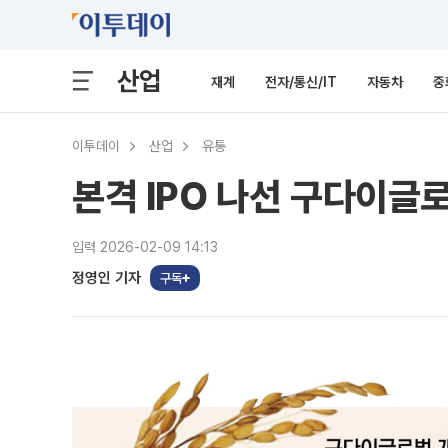
산업
재계
전자/통신/IT
자동차
중
이투데이
산업
유통
본격 IPO 나선 구다이글로
입력 2026-02-09 14:13
정영인 기자
구독