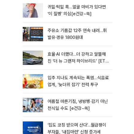
귀밑·턱밑 혹…얼굴 마비가 있다면
‘이 질병’ 의심[e건강~쏙]
주유소 기름값 12주 연속 내려…휘
발유·경유 1800원대
효율·AI 더했다…더 강하고 알뜰해
진 ‘더 뉴 그랜저 하이브리드’ [ET의
모빌리티]
입추 지나도 계속되는 폭염…식음료
업계, ‘늦더위 잡기’ 전력 투구
여름철 마른기침, 냉방병‧감기 아닌
천식일 수도 [e건강~쏙]
‘집도 코칭 받으며 산다’…월급쟁이
부자들, ‘내집마련’ 신청 증가세