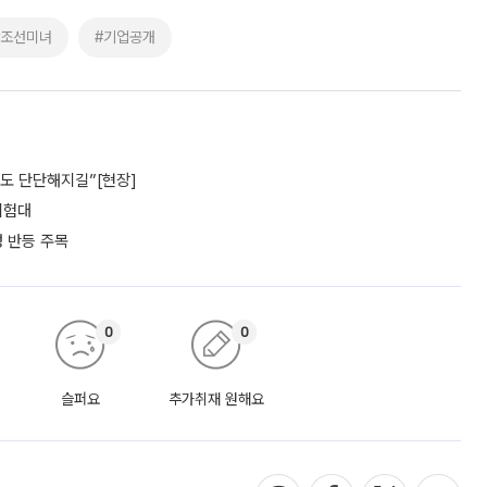
#조선미녀
#기업공개
파도 단단해지길”[현장]
 시험대
성 반등 주목
0
0
슬퍼요
추가취재 원해요