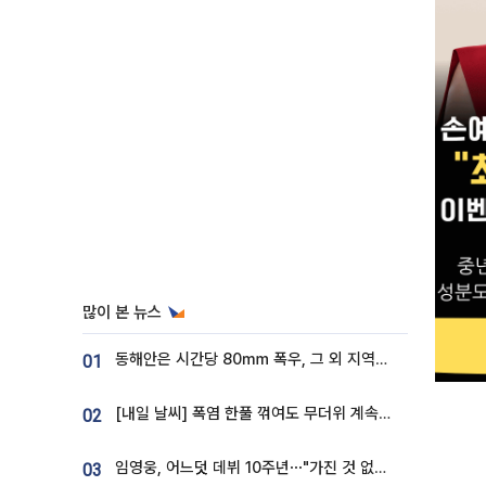
많이 본 뉴스
동해안은 시간당 80㎜ 폭우, 그 외 지역은 폭염…‘극과 극 날씨’
01
[내일 날씨] 폭염 한풀 꺾여도 무더위 계속⋯동해안 이틀 연속 비
02
임영웅, 어느덧 데뷔 10주년⋯"가진 것 없던 시절, 내 앞엔 20명의 팬뿐"
03