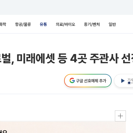
화학
항공/물류
유통
의료/바이오
중기/벤처
일반
벌, 미래에셋 등 4곳 주관사 
기사
구글 선호매체 추가