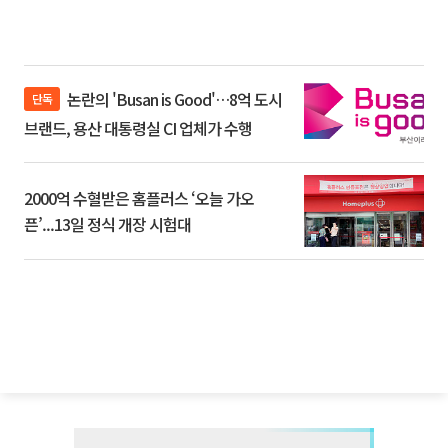
논란의 'Busan is Good'…8억 도시
단독
브랜드, 용산 대통령실 CI 업체가 수행
2000억 수혈받은 홈플러스 ‘오늘 가오
픈’...13일 정식 개장 시험대