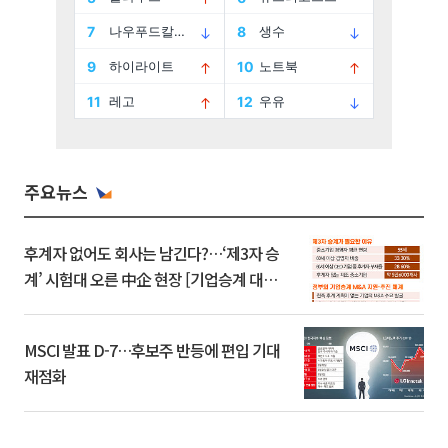
주요뉴스
후계자 없어도 회사는 남긴다?…‘제3자 승
계’ 시험대 오른 中企 현장 [기업승계 대전
환]
MSCI 발표 D-7…후보주 반등에 편입 기대
재점화