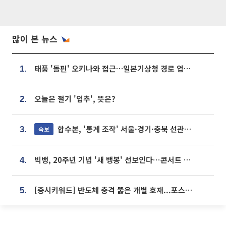
많이 본 뉴스
태풍 '돌핀' 오키나와 접근…일본기상청 경로 업데이트
1.
오늘은 절기 '입추', 뜻은?
2.
합수본, '통계 조작' 서울·경기·충북 선관위 등 추가 압수수색
속보
3.
빅뱅, 20주년 기념 '새 뱅봉' 선보인다⋯콘서트 앞두고 팝업 개최
4.
[증시키워드] 반도체 충격 뚫은 개별 호재...포스코퓨처엠·에코프로·한화솔루션 '눈길'
5.