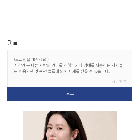
댓글
0 / 300