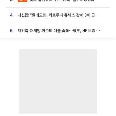
대신證 “알테오젠, 키트루다 큐렉스 판매 3배 급증…목표가 41만원 상향”
4.
재건축·재개발 이주비 대출 숨통…정부, HF 보증 신설 추진
5.