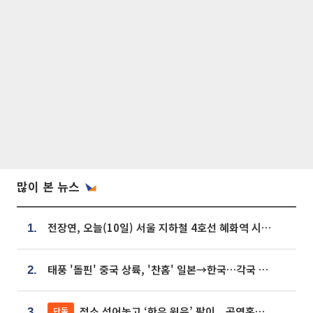
많이 본 뉴스
전장연, 오늘(10일) 서울 지하철 4호선 혜화역 시위…1호선 용산역 무정차
1.
태풍 '돌핀' 중국 상륙, '찬홈' 일본→한국…각국 기상청 예상 경로는?
2.
젖소 섞어놓고 ‘한우 원육’ 팔이...공영홈쇼핑 표기·검증 구멍
단독
3.