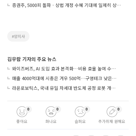
증권주, 5000피 돌파ㆍ상법 개정 수혜 기대에 일제히 상승세
#양지사
김우람 기자의 주요 뉴스
와이즈버즈, AI 도입 효과 본격화…비용 효율 높여 수익성 개선
매출 4000억대에 시총은 겨우 500억…구영테크 낮은 몸값에 저가 승계 마무리
라온로보틱스, 국내 유일 차세대 반도체 공정 로봇 개발 ‘고객사 테스트 진행’
0
0
0
0
좋아요
화나요
슬퍼요
추가취재 원해요