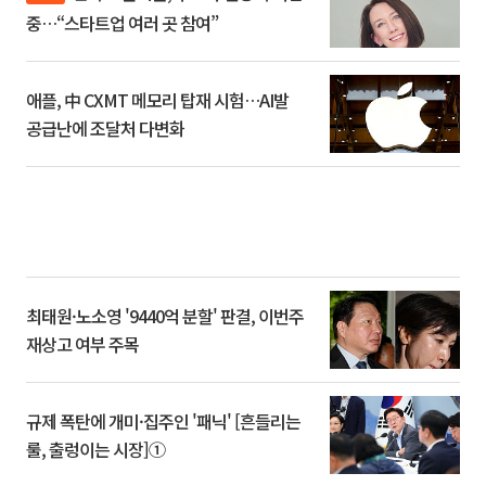
중…“스타트업 여러 곳 참여”
애플, 中 CXMT 메모리 탑재 시험…AI발
공급난에 조달처 다변화
최태원·노소영 '9440억 분할' 판결, 이번주
재상고 여부 주목
규제 폭탄에 개미·집주인 '패닉' [흔들리는
룰, 출렁이는 시장]①