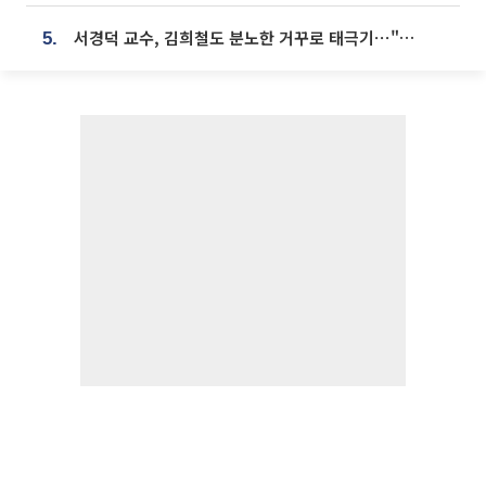
서경덕 교수, 김희철도 분노한 거꾸로 태극기⋯"엉터리는 아냐, 아쉬울 뿐"
5.