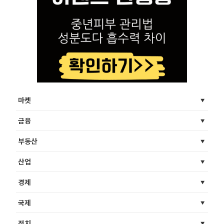
마켓
금융
부동산
산업
경제
국제
정치