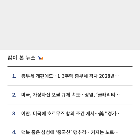
많이 본 뉴스
종부세 개편에도…1·3주택 종부세 격차 2028년부터 확대
1.
미국, 가상자산 포괄 규제 속도…상원, ‘클래리티법’ 9월 절차투표 추진
2.
이란, 미국에 호르무즈 합의 조건 제시…美 “경기 아직 안 끝나” [종합]
3.
맥북 품은 삼성에 ‘중국산’ 맹추격⋯커지는 노트북 OLED 시장
4.