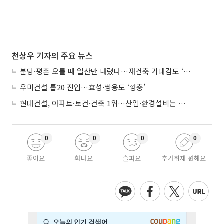
천상우 기자의 주요 뉴스
분당·평촌 오를 때 일산만 내렸다…재건축 기대감도 ‘무색’
우미건설 톱20 진입…효성·쌍용도 ‘껑충’
현대건설, 아파트·토건·건축 1위…산업·환경설비는 삼성E&A
0
0
0
0
좋아요
화나요
슬퍼요
추가취재 원해요