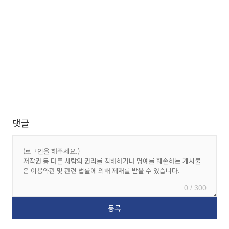
댓글
0 / 300