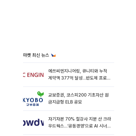
마켓 최신 뉴스
에쓰씨엔지니어링, 큐니티와 누적
계약액 377억 달성…반도체 프로젝
트 추가 수주
교보증권, 코스피200 기초자산 원
금지급형 ELB 공모
자기자본 70% 철강사 지분 산 크라
우드웍스…‘공동경영’으로 AI 시너지
낼까