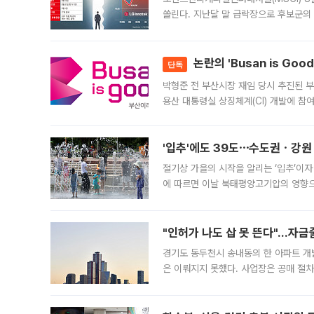
쏠린다. 지난달 말 급락장으로 후보군의
가능성과 지수 추종 자금 유입 기대가 
논란의 'Busan is Go
단독
박형준 전 부산시장 재임 당시 추진된 부산
용산 대통령실 상징체계(CI) 개발에 참
도시브랜드 사업이 공개 이후 시민 공감
'입추'에도 39도⋯수도권ㆍ강원
절기상 가을의 시작을 알리는 ‘입추’이자
에 따르면 이날 북태평양고기압의 영향으
도, 낮 최고기온은 31~39도로, 전국
"인허가 나도 삽 못 뜬다"…자금
경기도 동두천시 송내동의 한 아파트 개
은 이뤄지지 못했다. 사업장은 공매 절차
3차 공매까지 진행됐으나 모두 유찰됐다.
후