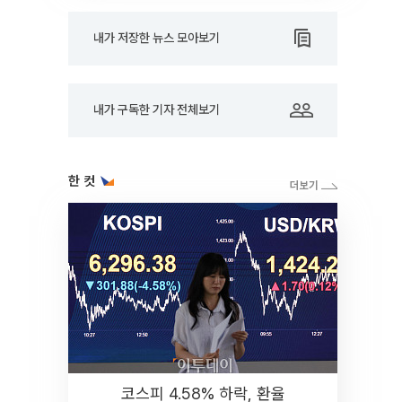
내가 저장한 뉴스 모아보기
내가 구독한 기자 전체보기
한 컷
코스피 4.58% 하락, 환율