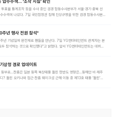
 압수수색… ‘조작 지침’ 확인
와 투표율 통계조작 등을 수사 중인 검경 합동수사본부가 서울·경기·충북 선
 압수수색에 나섰다. 7일 국민참정권 침해 진상규명을 위한 검경 합동수사본
추가 증거 확보를 위해 중앙선관위, 서울시·경기도·충청북도 선관위, 김포시
10주년 행사 전원 참석"
 10주년 기념일에 완전체로 팬들을 만난다. 7일 YG엔터테인먼트 관계자는 본
 모두 참석하는 것으로 확인했다"고 밝혔다. 앞서 YG엔터테인먼트는 데뷔
사 개최를 공지한 바 있다. 다만 장소를 '8일 오후 서울 모처'로 안내하며 정
본기상청 경로 업데이트
국 동부로…찬홈은 일본 동쪽 북상태풍 돌핀 한반도 영향은…동해안 비·제주
디? 돌핀 오키나와 접근·찬홈 웨이크섬 근해 이동 중 제13호 태풍 ‘돌핀’이
 아마미 지방에 접근하고 있다. 돌핀은 오키나와 부근을 지난 뒤 동중국해