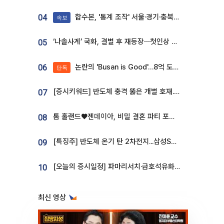
합수본, '통계 조작' 서울·경기·충북 선관위 등 추가 압수수색
04
속보
‘나솔사계’ 국화, 결별 후 재등장⋯첫인상 투표 휩쓸고 ‘인기녀’ 등극
05
논란의 'Busan is Good'…8억 도시브랜드, 용산 대통령실 CI 업체가 수행
06
단독
[증시키워드] 반도체 충격 뚫은 개별 호재...포스코퓨처엠·에코프로·한화솔루션 '눈길'
07
톰 홀랜드♥젠데이아, 비밀 결혼 파티 포착⋯호텔 대관비만 9억
08
[특징주] 반도체 온기 탄 2차전지...삼성SDI, 장 초반 7% 넘게 껑충
09
[오늘의 증시일정] 파마리서치·금호석유화학·코오롱인더·상상인증권 등
10
최신 영상