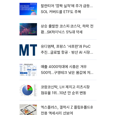
팔란티어 '깜짝 실적'에 주가 급등…
SOL 커버드콜 ETF도 주목
상승 출발한 코스피·코스닥, 하락 전
환…SK하이닉스 5%대 약세
유디엠텍, 프랑스 ‘샤프란’과 PoC
추진…글로벌 항공ㆍ방산 AI 시장
공략
매출 4000억대에 시총은 겨우
500억…구영테크 낮은 몸값에 저가
승계 마무리
코람코신탁, LH 제치고 리츠시장
점유율 1위…10년 만 순위 변동
엑스플러스, 갤럭시 Z 플립8·폴드8
전용 액세서리 선보여