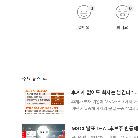
0
0
좋아요
화나요
주요 뉴스
후계자 없어도 회사는 남긴다?…‘
후계자 부재 기업에 M&A·EBO 세제 
이던 기업승계 세제의 문을 동종기업과 
대신 M&A나 임직원 인수(EBO)를 통
늘
MSCI 발표 D-7…후보주 반등
모건스탠리캐피털인터내셔널(MSCI) 8