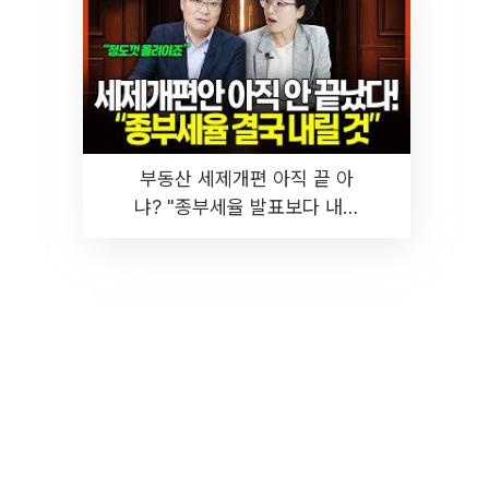
부동산 세제개편 아직 끝 아
냐? "종부세율 발표보다 내릴
것" 장기거주·양도세 전망 I 집
땅지성 I 김인만, 진미윤