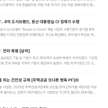
 시가총액이 크게 흔들렸지만 저점 이후 주가가 상당 부분 회복되면서 편입
다시 부각되고 있다. 7일 금융투자업계에 따르면 MSCI는 한국시간으로 오는
od'…8억 도시브랜드, 용산 대통령실 CI 업체가 수행
시 도시브랜드 ‘Busan is Good’ 개발 사업의 수행기관이 윤석열 정부
여했던 디자인 전문업체 피앤(P&)인 것으로 확인됐다. 8억 원이 투입된 부산
 부족과 디자인 정체성 논란에 휩싸였던 만큼, 사업 선정 과정과 결과물에
ㆍ전라 폭염 [날씨]
 금요일인 7일 낮 기온이 최고 39도까지 오르며 폭염이 이어지겠다. 기상청
로 전국 대부분 지역의 기온이 평년보다 높겠다. 아침 최저기온은 22~27
 대부분 지역에 폭염특보가 발효된 가운데 최고체감온도는 35도 안팎까지 올라
줄 죄는 건전성 규제 [주택공급 또다른 병목 PF]①
발 사업장. 2023년 주택건설사업계획 승인을 받아 인허가를 마쳤지만 착공
에 들어갔고, 감정가 362억원인 이 사업장은 약 20% 할인된 288억원에
 현재는 4차 공매를 위한 조건 협의가 진행 중이다. 수도권의 주요 주거 배