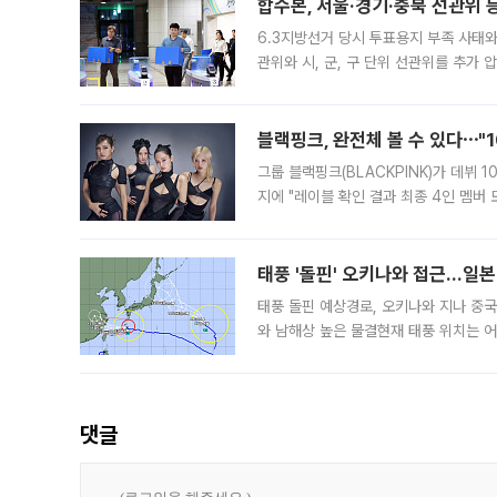
합수본, 서울·경기·충북 선관위 등
6.3지방선거 당시 투표용지 부족 사태
관위와 시, 군, 구 단위 선관위를 추가
부(김태훈 서울중앙지검 3차장검사)는 
블랙핑크, 완전체 볼 수 있다⋯"
그룹 블랙핑크(BLACKPINK)가 데뷔
지에 "레이블 확인 결과 최종 4인 멤버
10주년을 이틀 앞둔 6일 10주년 기념행
확한
태풍 '돌핀' 오키나와 접근…일
태풍 돌핀 예상경로, 오키나와 지나 중
와 남해상 높은 물결현재 태풍 위치는 어
강한 세력을 유지한 채 일본 오키나와와
댓글