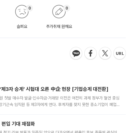
0
0
슬퍼요
추가취재 원해요
제3자 승계’ 시험대 오른 中企 현장 [기업승계 대전환]
지원 첫발 매수자 발굴·인수자금·거래망 이전은 여전히 과제 정부가 혈연 중심
장기근속 임직원 등 제3자에게 연다. 후계자를 찾지 못한 중소기업이 폐업
해 기술과 일자리를 남기도록 하겠다는 취지다. 다만 세금 감면만으로 거래를
에 편입 기대 재점화
월 정기 리뷰 발표가 일주일 앞으로 다가오면서 편출입 후보 종목에 관심이