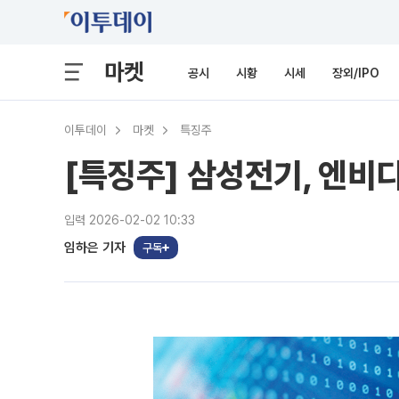
마켓
공시
시황
시세
장외/IPO
이투데이
마켓
특징주
[특징주] 삼성전기, 엔비
입력 2026-02-02 10:33
임하은 기자
구독