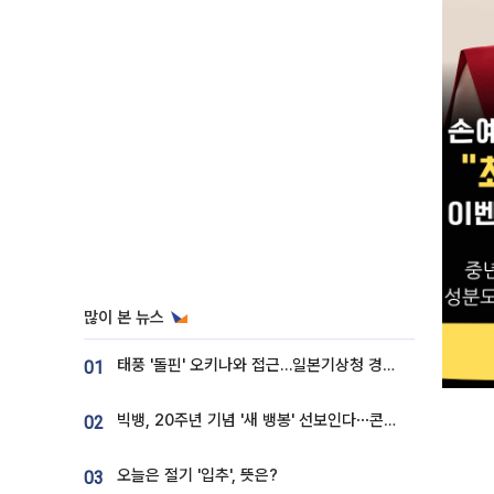
많이 본 뉴스
태풍 '돌핀' 오키나와 접근…일본기상청 경로 업데이트
01
빅뱅, 20주년 기념 '새 뱅봉' 선보인다⋯콘서트 앞두고 팝업 개최
02
오늘은 절기 '입추', 뜻은?
03