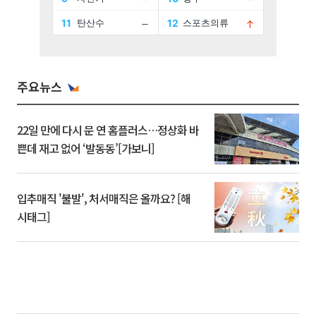
주요뉴스
22일 만에 다시 문 연 홈플러스…정상화 바
쁜데 재고 없어 ‘발동동’[가보니]
입추매직 '불발', 처서매직은 올까요? [해
시태그]