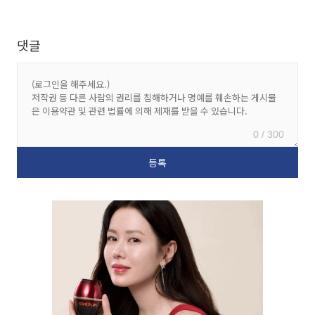
댓글
0 / 300