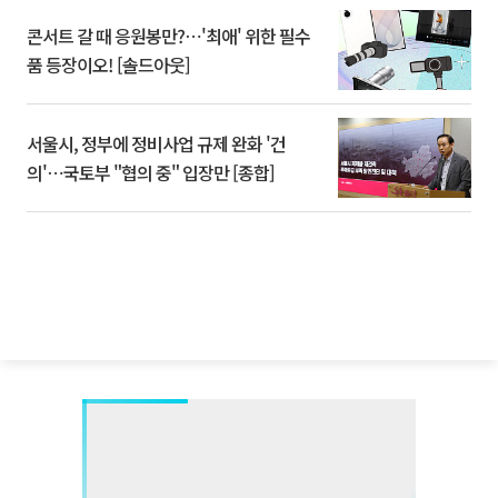
콘서트 갈 때 응원봉만?⋯'최애' 위한 필수
품 등장이오! [솔드아웃]
서울시, 정부에 정비사업 규제 완화 '건
의'⋯국토부 "협의 중" 입장만 [종합]