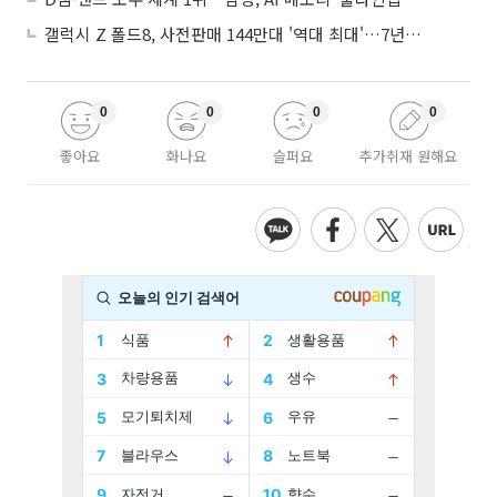
갤럭시 Z 폴드8, 사전판매 144만대 '역대 최대'…7년만에 갤노트10 기록 넘어
0
0
0
0
좋아요
화나요
슬퍼요
추가취재 원해요