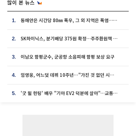
많이 본 뉴스
동해안은 시간당 80㎜ 폭우, 그 외 지역은 폭염…‘극과 극 날씨’
1.
SK하이닉스, 분기배당 375원 확정…주주환원책 9월로 앞당겨 발표
2.
이남오 함평군수, 군공항 소음피해 함평 보상 요구
3.
임영웅, 어느덧 데뷔 10주년⋯"가진 것 없던 시절, 내 앞엔 20명의 팬뿐"
4.
'굿 윌 헌팅' 배우 "기아 EV2 덕분에 살아"…교통사고 후 안전성 극찬
5.