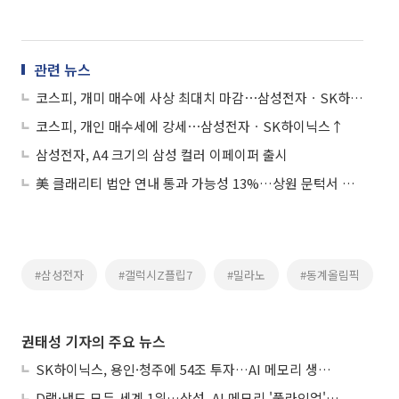
관련 뉴스
코스피, 개미 매수에 사상 최대치 마감⋯삼성전자ㆍSK하이닉스 합산 시가총액 1612조
코스피, 개인 매수세에 강세⋯삼성전자ㆍSK하이닉스↑
삼성전자, A4 크기의 삼성 컬러 이페이퍼 출시
美 클래리티 법안 연내 통과 가능성 13%…상원 문턱서 제동
#삼성전자
#갤럭시Z플립7
#밀라노
#동계올림픽
권태성 기자의 주요 뉴스
SK하이닉스, 용인·청주에 54조 투자…AI 메모리 생산기지 키운다
D램·낸드 모두 세계 1위…삼성, AI 메모리 '풀라인업'으로 승부