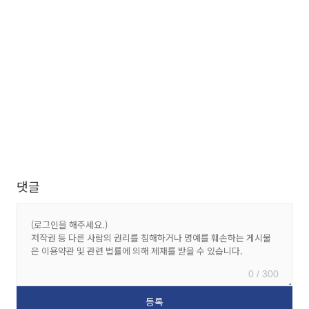
댓글
0 / 300