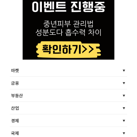
마켓
금융
부동산
산업
경제
국제