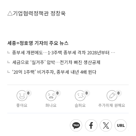
△기업협력정책관 정창욱
세종=정호영 기자의 주요 뉴스
종부세 개편에도…1·3주택 종부세 격차 2028년부터 확대
세금으로 ‘실거주’ 압박…전기차 빠진 생산공제
‘20억 1주택’ 비거주자, 종부세 내년 4배 뛴다
0
0
0
0
좋아요
화나요
슬퍼요
추가취재 원해요