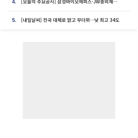
[오늘의 주요공시] 삼성바이오에피스·JW중외제약·한미반도체·SK바이오사이언스 등
4.
[내일날씨] 전국 대체로 맑고 무더위…낮 최고 34도
5.