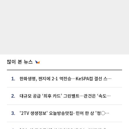
많이 본 뉴스
한화생명, 젠지에 2-1 역전승⋯KeSPA컵 결선 스테이지 2 직행
1.
대규모 공급 ‘최후 카드’ 그린벨트⋯관건은 ‘속도’ [주택공급 승부수의 조건]
2.
'2TV 생생정보' 오늘방송맛집- 민어 한 상 '청○○○' vs 전복 한 상 '명○'
3.