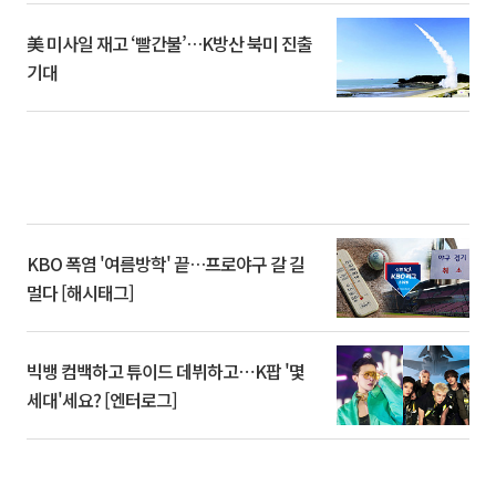
美 미사일 재고 ‘빨간불’…K방산 북미 진출
기대
KBO 폭염 '여름방학' 끝…프로야구 갈 길
멀다 [해시태그]
빅뱅 컴백하고 튜이드 데뷔하고⋯K팝 '몇
세대'세요? [엔터로그]