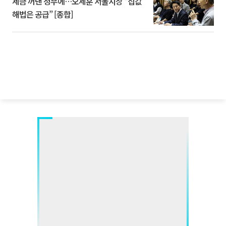
세금 꺼낸 정부에…오세훈 서울시장 “집값
해법은 공급” [종합]