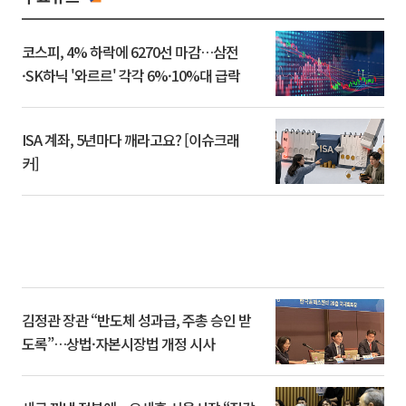
코스피, 4% 하락에 6270선 마감…삼전
·SK하닉 '와르르' 각각 6%·10%대 급락
ISA 계좌, 5년마다 깨라고요? [이슈크래
커]
김정관 장관 “반도체 성과급, 주총 승인 받
도록”…상법·자본시장법 개정 시사