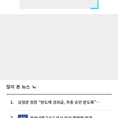
많이 본 뉴스
김정관 장관 “반도체 성과급, 주총 승인 받도록”…상법·자본시장법 개정 시사
1.
중부내륙고속도로서 미상 폭발물 발견
속보