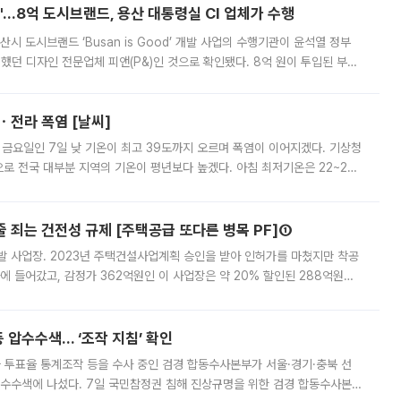
od'…8억 도시브랜드, 용산 대통령실 CI 업체가 수행
시 도시브랜드 ‘Busan is Good’ 개발 사업의 수행기관이 윤석열 정부
여했던 디자인 전문업체 피앤(P&)인 것으로 확인됐다. 8억 원이 투입된 부산
 부족과 디자인 정체성 논란에 휩싸였던 만큼, 사업 선정 과정과 결과물에
ㆍ전라 폭염 [날씨]
 금요일인 7일 낮 기온이 최고 39도까지 오르며 폭염이 이어지겠다. 기상청
로 전국 대부분 지역의 기온이 평년보다 높겠다. 아침 최저기온은 22~27
 대부분 지역에 폭염특보가 발효된 가운데 최고체감온도는 35도 안팎까지 올라
줄 죄는 건전성 규제 [주택공급 또다른 병목 PF]①
발 사업장. 2023년 주택건설사업계획 승인을 받아 인허가를 마쳤지만 착공
에 들어갔고, 감정가 362억원인 이 사업장은 약 20% 할인된 288억원에
 현재는 4차 공매를 위한 조건 협의가 진행 중이다. 수도권의 주요 주거 배
 압수수색… ‘조작 지침’ 확인
와 투표율 통계조작 등을 수사 중인 검경 합동수사본부가 서울·경기·충북 선
 압수수색에 나섰다. 7일 국민참정권 침해 진상규명을 위한 검경 합동수사본