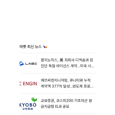
마켓 최신 뉴스
랩지노믹스, 美 자회사 디엑솜과 암
진단 독점 라이선스 계약…미국 시
장 공략 가속
에쓰씨엔지니어링, 큐니티와 누적
계약액 377억 달성…반도체 프로젝
트 추가 수주
교보증권, 코스피200 기초자산 원
금지급형 ELB 공모