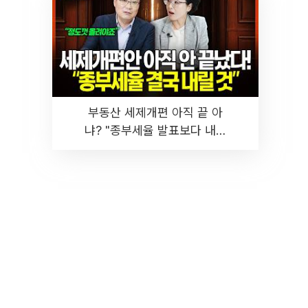
부동산 세제개편 아직 끝 아
냐? "종부세율 발표보다 내릴
것" 장기거주·양도세 전망 I 집
땅지성 I 김인만, 진미윤