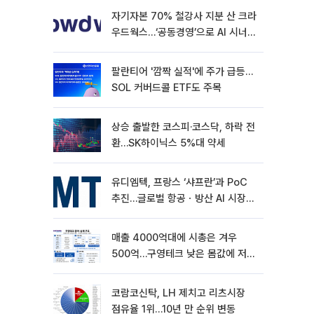
자기자본 70% 철강사 지분 산 크라
우드웍스…‘공동경영’으로 AI 시너지
낼까
팔란티어 '깜짝 실적'에 주가 급등…
SOL 커버드콜 ETF도 주목
상승 출발한 코스피·코스닥, 하락 전
환…SK하이닉스 5%대 약세
유디엠텍, 프랑스 ‘샤프란’과 PoC
추진…글로벌 항공ㆍ방산 AI 시장
공략
매출 4000억대에 시총은 겨우
500억…구영테크 낮은 몸값에 저가
승계 마무리
코람코신탁, LH 제치고 리츠시장
점유율 1위…10년 만 순위 변동