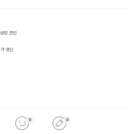
 성장 견인
고가 경신
0
0