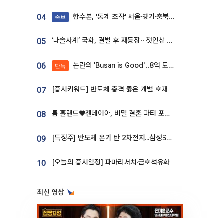
합수본, '통계 조작' 서울·경기·충북 선관위 등 추가 압수수색
04
속보
‘나솔사계’ 국화, 결별 후 재등장⋯첫인상 투표 휩쓸고 ‘인기녀’ 등극
05
논란의 'Busan is Good'…8억 도시브랜드, 용산 대통령실 CI 업체가 수행
06
단독
[증시키워드] 반도체 충격 뚫은 개별 호재...포스코퓨처엠·에코프로·한화솔루션 '눈길'
07
톰 홀랜드♥젠데이아, 비밀 결혼 파티 포착⋯호텔 대관비만 9억
08
[특징주] 반도체 온기 탄 2차전지...삼성SDI, 장 초반 7% 넘게 껑충
09
[오늘의 증시일정] 파마리서치·금호석유화학·코오롱인더·상상인증권 등
10
최신 영상