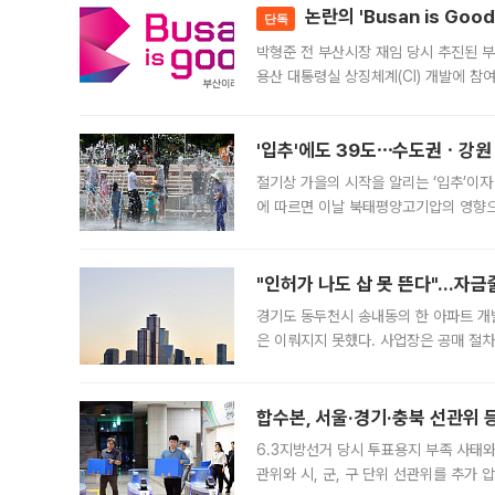
논란의 'Busan is Go
단독
박형준 전 부산시장 재임 당시 추진된 부산
용산 대통령실 상징체계(CI) 개발에 참
도시브랜드 사업이 공개 이후 시민 공감
'입추'에도 39도⋯수도권ㆍ강원
절기상 가을의 시작을 알리는 ‘입추’이자
에 따르면 이날 북태평양고기압의 영향으
도, 낮 최고기온은 31~39도로, 전국
"인허가 나도 삽 못 뜬다"…자금
경기도 동두천시 송내동의 한 아파트 개
은 이뤄지지 못했다. 사업장은 공매 절차
3차 공매까지 진행됐으나 모두 유찰됐다.
후
합수본, 서울·경기·충북 선관위 등
6.3지방선거 당시 투표용지 부족 사태
관위와 시, 군, 구 단위 선관위를 추가