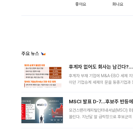
좋아요
화나요
주요 뉴스
후계자 없어도 회사는 남긴다?…‘
후계자 부재 기업에 M&A·EBO 세제 
이던 기업승계 세제의 문을 동종기업과 
대신 M&A나 임직원 인수(EBO)를 통
늘
MSCI 발표 D-7…후보주 반등
모건스탠리캐피털인터내셔널(MSCI) 8
쏠린다. 지난달 말 급락장으로 후보군의
가능성과 지수 추종 자금 유입 기대가 