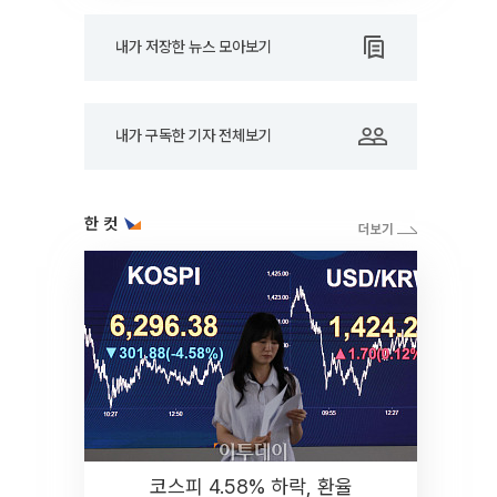
내가 저장한 뉴스 모아보기
내가 구독한 기자 전체보기
한 컷
코스피 4.58% 하락, 환율