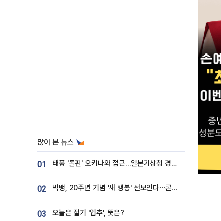
많이 본 뉴스
태풍 '돌핀' 오키나와 접근…일본기상청 경로 업데이트
01
빅뱅, 20주년 기념 '새 뱅봉' 선보인다⋯콘서트 앞두고 팝업 개최
02
오늘은 절기 '입추', 뜻은?
03