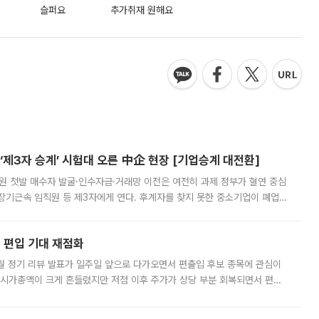
슬퍼요
추가취재 원해요
제3자 승계’ 시험대 오른 中企 현장 [기업승계 대전환]
지원 첫발 매수자 발굴·인수자금·거래망 이전은 여전히 과제 정부가 혈연 중심
장기근속 임직원 등 제3자에게 연다. 후계자를 찾지 못한 중소기업이 폐업
해 기술과 일자리를 남기도록 하겠다는 취지다. 다만 세금 감면만으로 거래를
에 편입 기대 재점화
월 정기 리뷰 발표가 일주일 앞으로 다가오면서 편출입 후보 종목에 관심이
 시가총액이 크게 흔들렸지만 저점 이후 주가가 상당 부분 회복되면서 편입
다시 부각되고 있다. 7일 금융투자업계에 따르면 MSCI는 한국시간으로 오는