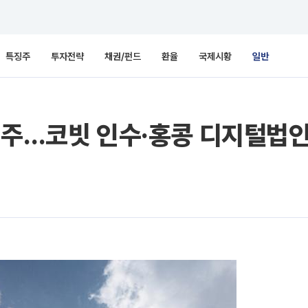
특징주
투자전략
채권/펀드
환율
국제시황
일반
혜주…코빗 인수·홍콩 디지털법인