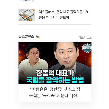
엑스플러스, 갤럭시 Z 플립8·폴드8
전용 액세서리 선보여
뉴스발전소
“한동훈은 ‘공한증’ 낮추고 장
동혁은 ‘공장증’ 키운다” [정치
대학]