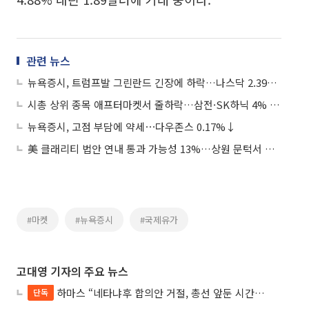
관련 뉴스
뉴욕증시, 트럼프발 그린란드 긴장에 하락…나스닥 2.39%↓
시총 상위 종목 애프터마켓서 줄하락…삼전·SK하닉 4% 하락
뉴욕증시, 고점 부담에 약세⋯다우존스 0.17%↓
美 클래리티 법안 연내 통과 가능성 13%…상원 문턱서 제동
#마켓
#뉴욕증시
#국제유가
고대영 기자의 주요 뉴스
하마스 “네타냐후 합의안 거절, 총선 앞둔 시간 끌기”
단독