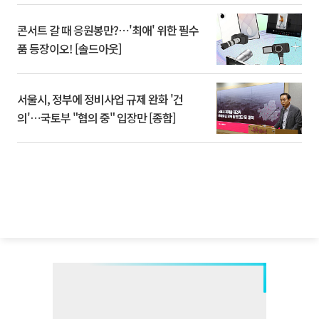
콘서트 갈 때 응원봉만?⋯'최애' 위한 필수
품 등장이오! [솔드아웃]
서울시, 정부에 정비사업 규제 완화 '건
의'⋯국토부 "협의 중" 입장만 [종합]