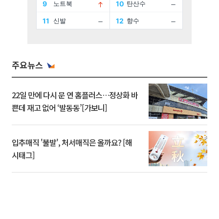
주요뉴스
22일 만에 다시 문 연 홈플러스…정상화 바
쁜데 재고 없어 ‘발동동’[가보니]
입추매직 '불발', 처서매직은 올까요? [해
시태그]