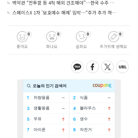
백악관 “전투함 등 4척 해외 건조해야”⋯한국 수주 기대
스페이스X 1차 '보호예수 해제' 임박⋯“주가 추가 하락 가능성”
0
0
0
0
좋아요
화나요
슬퍼요
추가취재 원해요