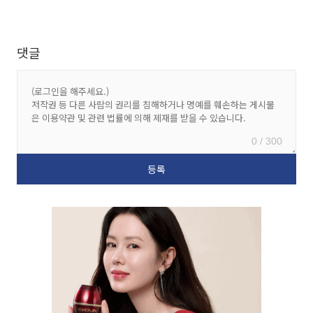
댓글
0 / 300