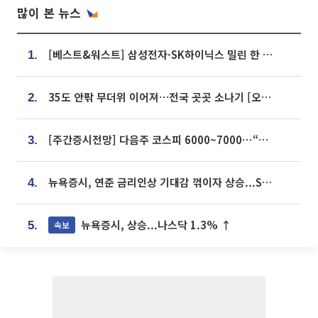
많이 본 뉴스
[베스트&워스트] 삼성전자·SK하이닉스 밀린 한 주…상상인증권은 85% 급등
1.
35도 안팎 무더위 이어져…전국 곳곳 소나기 [오늘 날씨]
2.
[주간증시전망] 다음주 코스피 6000~7000⋯“外人 수급은 정책이 변수”
3.
뉴욕증시, 연준 금리인상 기대감 꺾이자 상승...S&P500 사상 최고치 [종합]
4.
뉴욕증시, 상승...나스닥 1.3% ↑
속보
5.