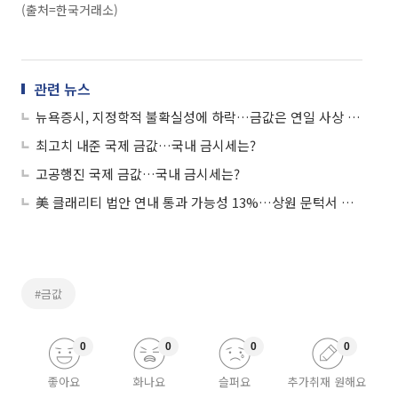
(출처=한국거래소)
관련 뉴스
뉴욕증시, 지정학적 불확실성에 하락…금값은 연일 사상 최고치
최고치 내준 국제 금값…국내 금시세는?
고공행진 국제 금값…국내 금시세는?
美 클래리티 법안 연내 통과 가능성 13%…상원 문턱서 제동
#금값
0
0
0
0
좋아요
화나요
슬퍼요
추가취재 원해요