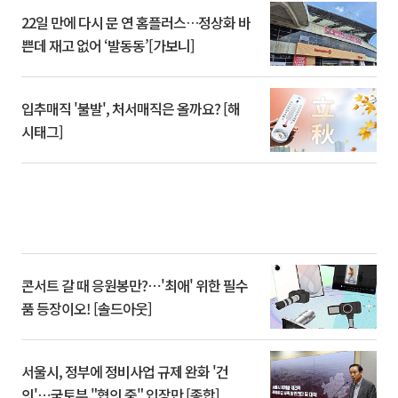
22일 만에 다시 문 연 홈플러스…정상화 바
쁜데 재고 없어 ‘발동동’[가보니]
입추매직 '불발', 처서매직은 올까요? [해
시태그]
콘서트 갈 때 응원봉만?⋯'최애' 위한 필수
품 등장이오! [솔드아웃]
서울시, 정부에 정비사업 규제 완화 '건
의'⋯국토부 "협의 중" 입장만 [종합]