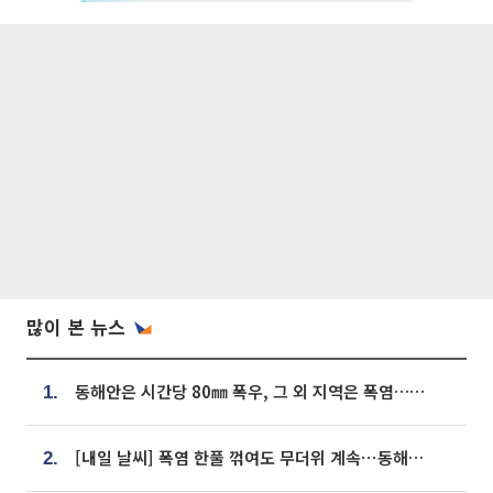
많이 본 뉴스
동해안은 시간당 80㎜ 폭우, 그 외 지역은 폭염…‘극과 극 날씨’
1.
[내일 날씨] 폭염 한풀 꺾여도 무더위 계속⋯동해안 이틀 연속 비
2.