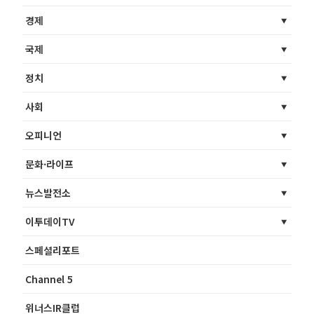
경제
국제
정치
사회
오피니언
문화·라이프
뉴스발전소
이투데이TV
스페셜리포트
Channel 5
위너스IR클럽