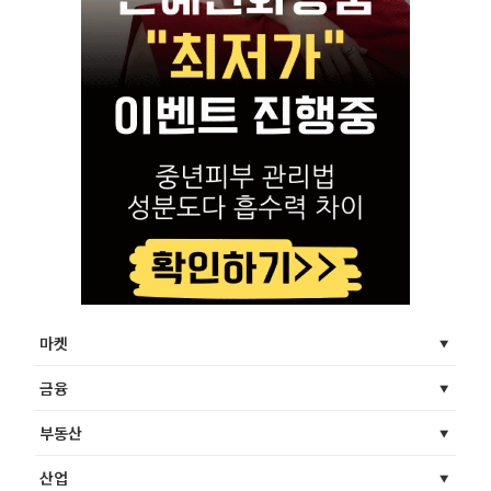
마켓
금융
부동산
산업