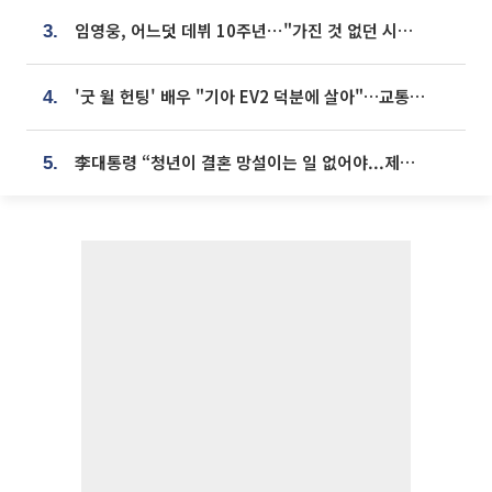
임영웅, 어느덧 데뷔 10주년⋯"가진 것 없던 시절, 내 앞엔 20명의 팬뿐"
3.
'굿 윌 헌팅' 배우 "기아 EV2 덕분에 살아"…교통사고 후 안전성 극찬
4.
李대통령 “청년이 결혼 망설이는 일 없어야...제도상 불이익 조사”
5.