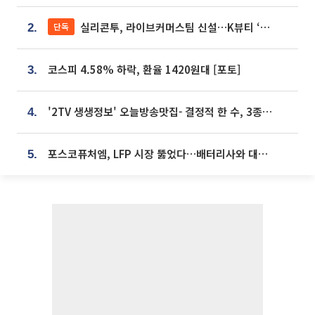
실리콘투, 라이브커머스팀 신설…K뷰티 ‘글로벌 판매망’ 확대[K뷰티 라방戰]
단독
2.
코스피 4.58% 하락, 환율 1420원대 [포토]
3.
'2TV 생생정보' 오늘방송맛집- 결정적 한 수, 3종 메밀면! 메밀 소바 맛집 '의○○○○'
4.
포스코퓨처엠, LFP 시장 뚫었다…배터리사와 대규모 장기 공급 합의
5.