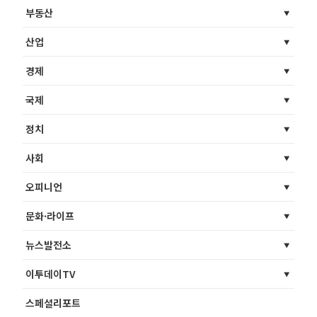
부동산
산업
경제
국제
정치
사회
오피니언
문화·라이프
뉴스발전소
이투데이TV
스페셜리포트