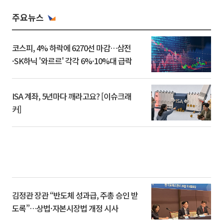
주요뉴스
코스피, 4% 하락에 6270선 마감…삼전
·SK하닉 '와르르' 각각 6%·10%대 급락
ISA 계좌, 5년마다 깨라고요? [이슈크래
커]
김정관 장관 “반도체 성과급, 주총 승인 받
도록”…상법·자본시장법 개정 시사