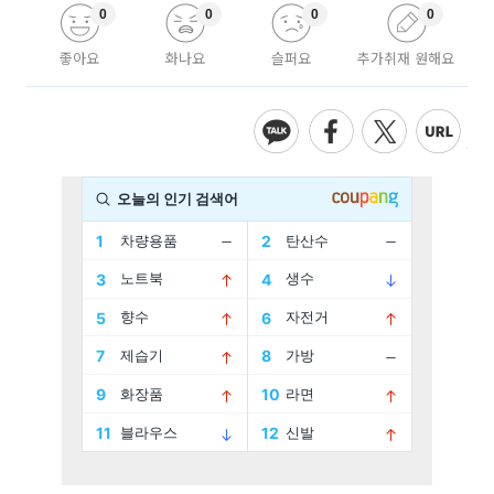
0
0
0
0
좋아요
화나요
슬퍼요
추가취재 원해요