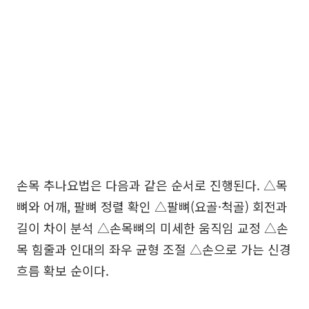
손목 추나요법은 다음과 같은 순서로 진행된다. △목
뼈와 어깨, 팔뼈 정렬 확인 △팔뼈(요골·척골) 회전과
길이 차이 분석 △손목뼈의 미세한 움직임 교정 △손
목 힘줄과 인대의 좌우 균형 조절 △손으로 가는 신경
흐름 확보 순이다.