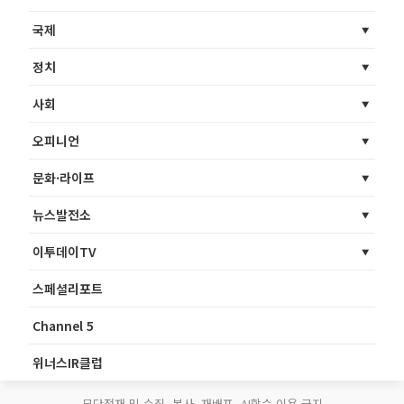
국제
정치
사회
오피니언
문화·라이프
뉴스발전소
이투데이TV
스페셜리포트
Channel 5
위너스IR클럽
무단전재 및 수집, 복사, 재배포, AI학습 이용 금지