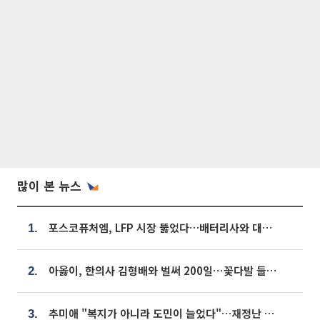
많이 본 뉴스
포스코퓨처엠, LFP 시장 뚫었다…배터리사와 대규모 장기 공급 합의
1.
아옳이, 한의사 김형배와 벌써 200일⋯꽃다발 들고 "프러포즈 아냐"
2.
추미애 "복지가 아니라 도민이 늘었다"…재정난 책임론 정면돌파
3.