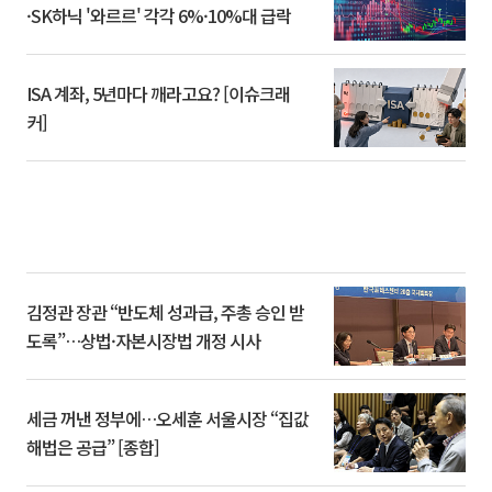
·SK하닉 '와르르' 각각 6%·10%대 급락
ISA 계좌, 5년마다 깨라고요? [이슈크래
커]
김정관 장관 “반도체 성과급, 주총 승인 받
도록”…상법·자본시장법 개정 시사
세금 꺼낸 정부에…오세훈 서울시장 “집값
해법은 공급” [종합]