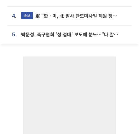
軍 "한ㆍ미, 北 발사 탄도미사일 제원 정밀분석 중"
속보
4.
박문성, 축구협회 '성 접대' 보도에 분노…"다 말아먹으려고 작정했나"
5.