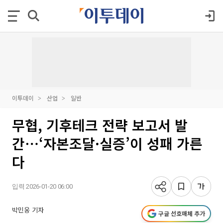
이투데이
산업
일반
무협, 기후테크 전략 보고서 발
간⋯‘자본조달·실증’이 성패 가른
다
입력 2026-01-20 06:00
박민웅 기자
구글 선호매체 추가