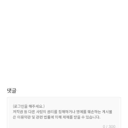
댓글
0 / 300