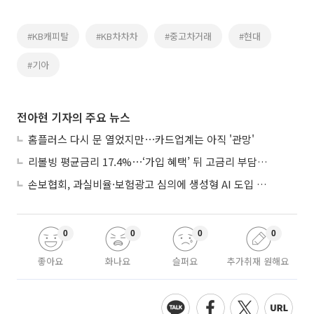
#KB캐피탈
#KB차차차
#중고차거래
#현대
#기아
전아현 기자의 주요 뉴스
홈플러스 다시 문 열었지만⋯카드업계는 아직 '관망'
리볼빙 평균금리 17.4%⋯‘가입 혜택’ 뒤 고금리 부담 주의
손보협회, 과실비율·보험광고 심의에 생성형 AI 도입 추진
0
0
0
0
좋아요
화나요
슬퍼요
추가취재 원해요