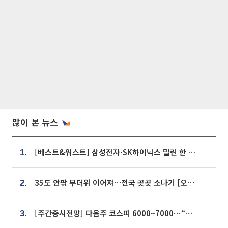
많이 본 뉴스
[베스트&워스트] 삼성전자·SK하이닉스 밀린 한 주…상상인증권은 85% 급등
1.
35도 안팎 무더위 이어져…전국 곳곳 소나기 [오늘 날씨]
2.
[주간증시전망] 다음주 코스피 6000~7000⋯“外人 수급은 정책이 변수”
3.