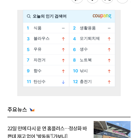
주요뉴스
22일 만에 다시 문 연 홈플러스…정상화 바
쁜데 재고 없어 ‘발동동’[가보니]