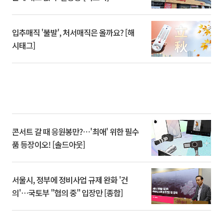
입추매직 '불발', 처서매직은 올까요? [해
시태그]
콘서트 갈 때 응원봉만?⋯'최애' 위한 필수
품 등장이오! [솔드아웃]
서울시, 정부에 정비사업 규제 완화 '건
의'⋯국토부 "협의 중" 입장만 [종합]