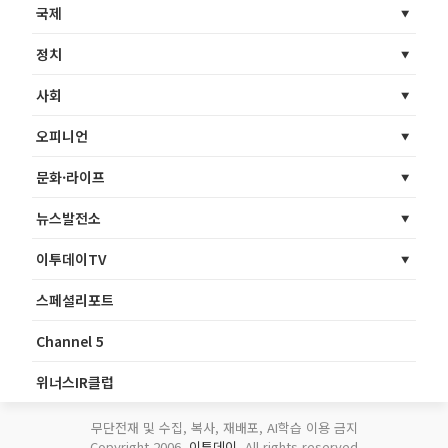
국제
정치
사회
오피니언
문화·라이프
뉴스발전소
이투데이TV
스페셜리포트
Channel 5
위너스IR클럽
무단전재 및 수집, 복사, 재배포, AI학습 이용 금지
Copyright 2006.
이투데이
. All rights reserved