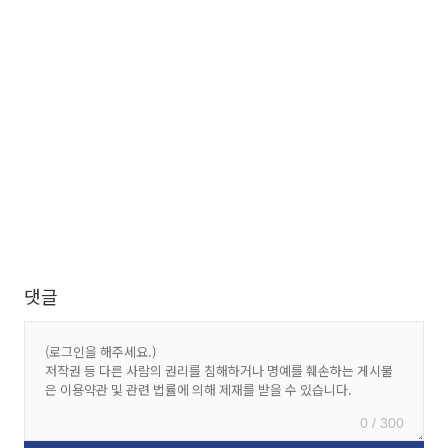
댓글
0 / 300