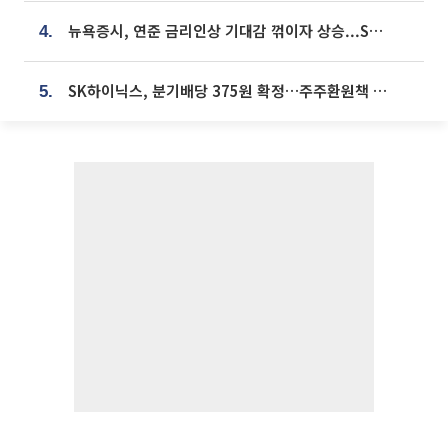
뉴욕증시, 연준 금리인상 기대감 꺾이자 상승...S&P500 사상 최고치 [종합]
4.
SK하이닉스, 분기배당 375원 확정…주주환원책 9월로 앞당겨 발표
5.