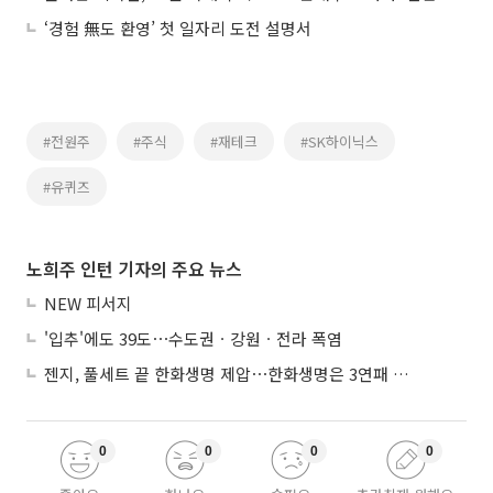
‘경험 無도 환영’ 첫 일자리 도전 설명서
#전원주
#주식
#재테크
#SK하이닉스
#유퀴즈
노희주 인턴 기자의 주요 뉴스
NEW 피서지
'입추'에도 39도⋯수도권ㆍ강원ㆍ전라 폭염
젠지, 풀세트 끝 한화생명 제압⋯한화생명은 3연패 수렁
0
0
0
0