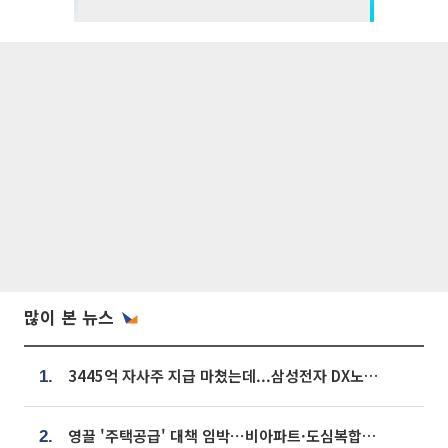
많이 본 뉴스
3445억 자사주 지급 마쳤는데...삼성전자 DX노조, 뒤늦은 '떼쓰기 집회'
1.
영끌 '주택공급' 대책 임박⋯비아파트·도심복합까지 총동원
2.