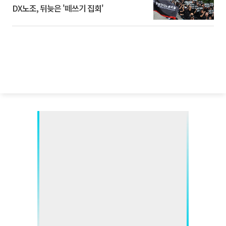
DX노조, 뒤늦은 '떼쓰기 집회'