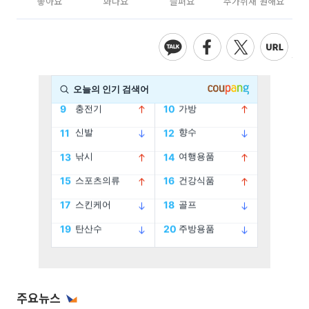
좋아요
화나요
슬퍼요
추가취재 원해요
주요뉴스