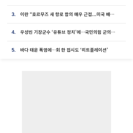
이란 “호르무즈 새 항로 합의 매우 근접...미국 배상 먼저”
3.
우성빈 기장군수 ‘유튜브 정치’에…국민의힘 군의원들 집단 반발
4.
바다 태운 폭염에…회 한 접시도 ‘히트플레이션’
5.