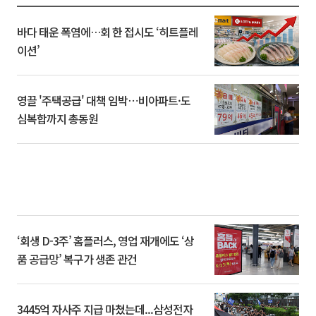
바다 태운 폭염에…회 한 접시도 ‘히트플레
이션’
영끌 '주택공급' 대책 임박⋯비아파트·도
심복합까지 총동원
‘회생 D-3주’ 홈플러스, 영업 재개에도 ‘상
품 공급망’ 복구가 생존 관건
3445억 자사주 지급 마쳤는데...삼성전자