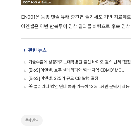
EN001은 동종 탯줄 유래 중간엽 줄기세포 기반 치료제
이엔셀은 이번 반복투여 임상 결과를 바탕으로 후속 임상
관련 뉴스
기술수출에 상장까지…대학병원 출신 바이오·헬스 벤처 ‘훨훨
[BioS]이엔셀, 호주 셀테라피와 ‘아태지역 CDMO’ MOU
[BioS]이엔셀, 225억 규모 CB 발행 결정
美 클래리티 법안 연내 통과 가능성 13%…상원 문턱서 제동
#이엔셀