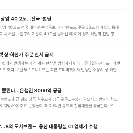
실장은 2031년까지 31만 가구 착공 목표에 차질이 없다는 입장이나,
·광양 40.2도…전국 '펄펄'
·광양 40.2도 전국 대부분 폭염특보…체감온도도 곳곳 38도 넘어 8일 동해
지속 서울 노원구의 기온이 40도를 넘어선 데 이어 경기 하남과 전남 광양
. 전국 대부분 지역에 폭염특보가 내려진 가운데 곳곳에서 39~40도 안팎
켓 상·하한가 주문 한시 금지
마켓에서 발생하는 가격 왜곡 현상을 방지하기 위해 이달 12일부터 프리마켓
기로 했다. 7일 넥스트레이드는 최근 프리마켓에서 발생한 소량의 상·하한
, 주문 오류로 인한 가격 급등락을 최소화하기 위한 비상 대응방안을 발표
 풀린다…은행권 3000억 공급
리·농협도 취급 검토 당국 실수요자 공급 주문…분양가·필요자금 반영해 한도
에이치방배’에 주요 은행들이 3000억원 규모의 잔금대출을 공급한다. 우리
하고 있어 향후 공급 규모가 늘어날 전망이다. 7일 금융권에 따르면 KB국
od'…8억 도시브랜드, 용산 대통령실 CI 업체가 수행