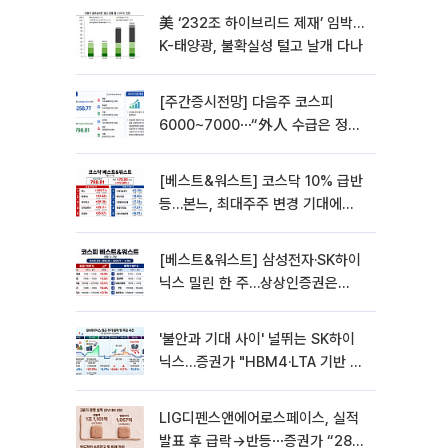
美 ‘232조 하이브리드 제재’ 임박…
K-태양광, 불확실성 털고 날개 다나
[주간증시전망] 다음주 코스피
6000~7000⋯“外人 수급은 정책
이 변수”
[베스트&워스트] 코스닥 10% 급반
등…본느, 최대주주 변경 기대에
270% 폭등
[베스트&워스트] 삼성전자·SK하이
닉스 밀린 한 주…상상인증권은
85% 급등
'불안과 기대 사이' 널뛰는 SK하이
닉스…증권가 "HBM4·LTA 기반 펀
터멘털 견고"
LIG디펜스앤에어로스페이스, 실적
발표 후 급락→반등⋯증권가 “28년