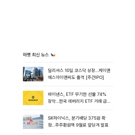
마켓 최신 뉴스
딜리셔스 10일 코스닥 상장…케이앤
에스아이앤씨도 출격 [주간IPO]
바이낸스, ETF 무기한 선물 74%
장악…한국 레버리지 ETF 거래 급
증 [e가상자산]
SK하이닉스, 분기배당 375원 확
정…주주환원책 9월로 앞당겨 발표