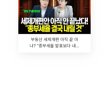
부동산 세제개편 아직 끝 아
냐? "종부세율 발표보다 내릴
것" 장기거주·양도세 전망 I 집
땅지성 I 김인만, 진미윤