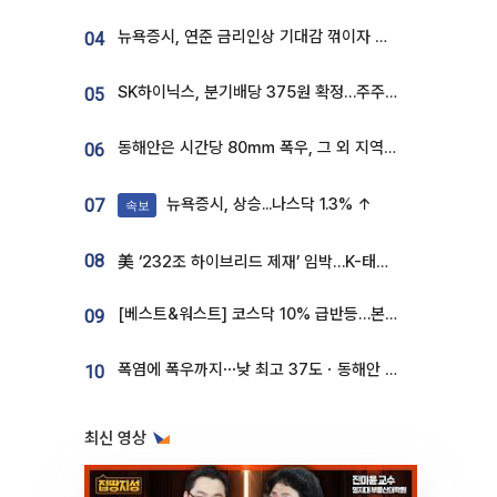
뉴욕증시, 연준 금리인상 기대감 꺾이자 상승...S&P500 사상 최고치 [종합]
04
SK하이닉스, 분기배당 375원 확정…주주환원책 9월로 앞당겨 발표
05
동해안은 시간당 80㎜ 폭우, 그 외 지역은 폭염…‘극과 극 날씨’
06
뉴욕증시, 상승...나스닥 1.3% ↑
07
속보
08
美 ‘232조 하이브리드 제재’ 임박…K-태양광, 불확실성 털고 날개 다나
[베스트&워스트] 코스닥 10% 급반등…본느, 최대주주 변경 기대에 270% 폭등
09
폭염에 폭우까지⋯낮 최고 37도ㆍ동해안 강한 비 [날씨]
10
최신 영상