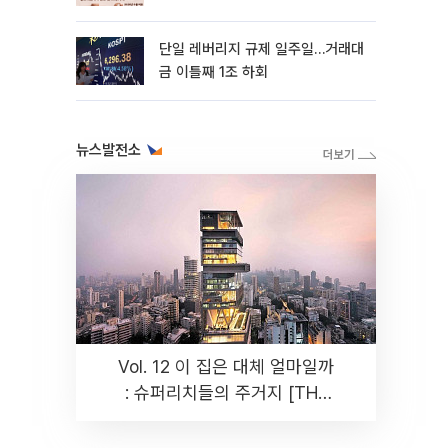
까지 튼튼”
단일 레버리지 규제 일주일…거래대
금 이틀째 1조 하회
뉴스발전소
Vol. 12 이 집은 대체 얼마일까
: 슈퍼리치들의 주거지 [THE
RARE]