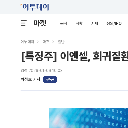
마켓
공시
시황
시세
장외/IPO
이투데이
마켓
일반
[특징주] 이엔셀, 희귀질
입력 2026-01-09 10:03
박정호 기자
구독