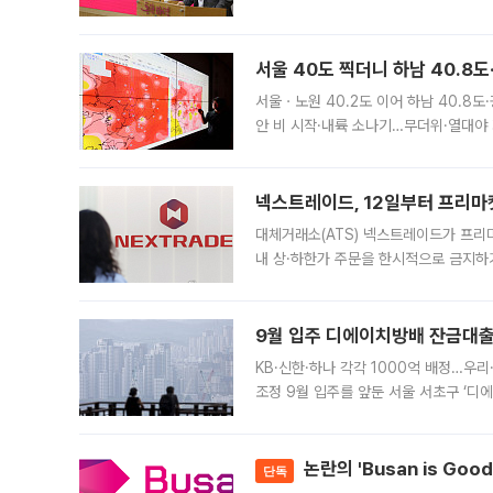
면 반박하고 나섰다. 명노준 서울시 주택
서울 40도 찍더니 하남 40.8도
서울ㆍ노원 40.2도 이어 하남 40.8도
안 비 시작·내륙 소나기…무더위·열대야 
에서도 40도를 웃도는 기온이 관측됐다
의 극심한
넥스트레이드, 12일부터 프리마
대체거래소(ATS) 넥스트레이드가 프리
내 상·하한가 주문을 한시적으로 금지하
가 체결 사례와 관련해 설명자료를 내고
9월 입주 디에이치방배 잔금대출
KB·신한·하나 각각 1000억 배정…우
조정 9월 입주를 앞둔 서울 서초구 ‘디
은행과 NH농협은행도 대출 취급을 검토
민은행
논란의 'Busan is Go
단독