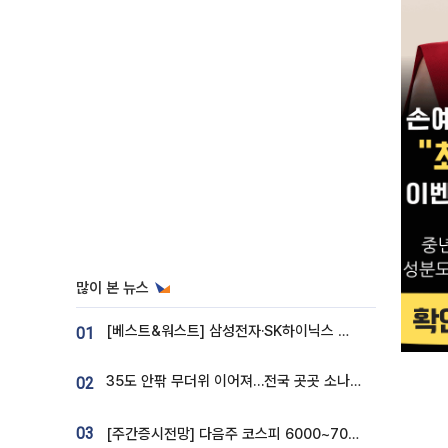
많이 본 뉴스
[베스트&워스트] 삼성전자·SK하이닉스 밀린 한 주…상상인증권은 85% 급등
01
35도 안팎 무더위 이어져…전국 곳곳 소나기 [오늘 날씨]
02
03
[주간증시전망] 다음주 코스피 6000~7000⋯“外人 수급은 정책이 변수”