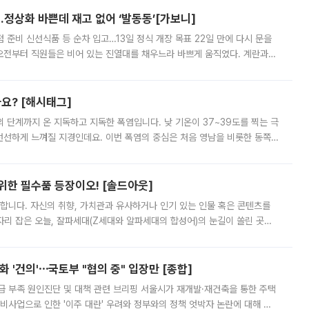
…정상화 바쁜데 재고 없어 ‘발동동’[가보니]
준비 신선식품 등 순차 입고…13일 정식 개장 목표 22일 만에 다시 문을
오전부터 직원들은 비어 있는 진열대를 채우느라 바쁘게 움직였다. 계란과
리를 잡기 시작했지만, 매장 곳곳엔 여전히 텅 빈 매대가 먼저 눈에 들어왔
까요? [해시태그]
’의 단계까지 온 지독하고 지독한 폭염입니다. 낮 기온이 37~39도를 찍는 극
 선선하게 느껴질 지경인데요. 이번 폭염의 중심은 처음 영남을 비롯한 동쪽
 북서풍이 산맥을 넘어 영남 쪽으로 내려오면서 뜨겁고 건조해졌는데요.
 위한 필수품 등장이오! [솔드아웃]
합니다. 자신의 취향, 가치관과 유사하거나 인기 있는 인물 혹은 콘텐츠를
'가 자리 잡은 오늘, 잘파세대(Z세대와 알파세대의 합성어)의 눈길이 쏠린 곳은
리는 공연장. 응원봉만큼이나 눈에 띄는 게 있습니다. 공연이 시작되기
 '건의'⋯국토부 "협의 중" 입장만 [종합]
급 부족 원인진단 및 대책 관련 브리핑 서울시가 재개발·재건축을 통한 주택
비사업으로 인한 '이주 대란' 우려와 정부와의 정책 엇박자 논란에 대해 정