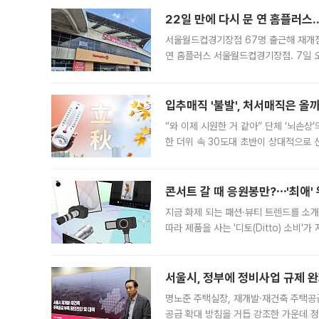
22일 만에 다시 문 연 홈플러스
서울월드컵경기장점 67명 출근해 재개점 
연 홈플러스 서울월드컵경기장점. 7일 
우유, 과일 같은 신선식품이 차근차근 자
입추매직 '불발', 처서매직은 올
“와 이제 시원한 거 같아” 단체 ‘뇌손상
한 더위 속 30도대 초반이 상대적으로
지역에 있었습니다. 7월 말에는 서풍과
콘서트 갈 때 응원봉만?⋯'최애'
지금 화제 되는 패션·뷰티 트렌드를 소개
따라 제품을 사는 '디토(Ditto) 소비
어디일까요? 아이돌 콘서트 시작을 기다
서울시, 정부에 정비사업 규제 완화
명노준 주택실장, 재개발·재건축 주택공
공급 확대 방침을 거듭 강조한 가운데 정