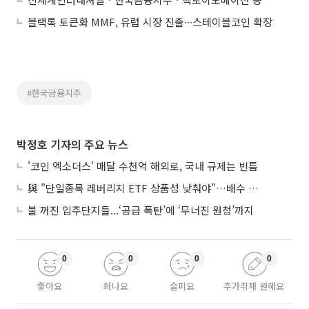
블랙록 토큰화 MMF, 유럽 시장 진출∙∙∙스테이블코인 확장
#한국금융지주
박정호 기자의 주요 뉴스
'코인 엑소더스' 매달 수천억 해외로, 국내 규제는 빈틈
與 "단일종목 레버리지 ETF 상품성 낮춰야"…배수 조정안도 거론
불 꺼진 입주단지들...‘공급 폭탄’에 ‘무너진 원청’까지
0
0
0
0
좋아요
화나요
슬퍼요
추가취재 원해요