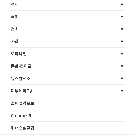
경제
국제
정치
사회
오피니언
문화·라이프
뉴스발전소
이투데이TV
스페셜리포트
Channel 5
위너스IR클럽