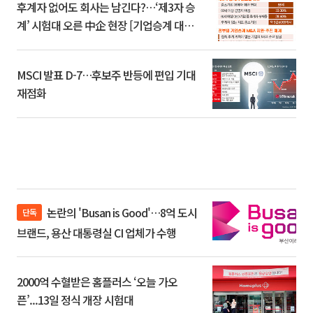
후계자 없어도 회사는 남긴다?…‘제3자 승
계’ 시험대 오른 中企 현장 [기업승계 대전
환]
MSCI 발표 D-7…후보주 반등에 편입 기대
재점화
논란의 'Busan is Good'…8억 도시
단독
브랜드, 용산 대통령실 CI 업체가 수행
2000억 수혈받은 홈플러스 ‘오늘 가오
픈’...13일 정식 개장 시험대