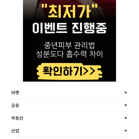
마켓
금융
부동산
산업