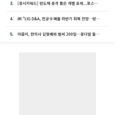
[증시키워드] 반도체 충격 뚫은 개별 호재...포스코퓨처엠·에코프로·한화솔루션 '눈길'
3.
iM "LIG D&A, 천궁-II 매출 하반기 회복 전망…방산 톱픽 유지"
4.
아옳이, 한의사 김형배와 벌써 200일⋯꽃다발 들고 "프러포즈 아냐"
5.