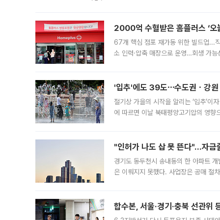
도시브랜드 사업이 공개 이후 시민 공감
2000억 수혈받은 홈플러스 ‘오늘
67개 핵심 점포 재가동 위한 빌드업..
소 인력·압축 매장으로 운영…회생 가능성
영업을 시작한다. 핵심 점포 67개에는 
'입추'에도 39도⋯수도권ㆍ강원
절기상 가을의 시작을 알리는 ‘입추’이자
에 따르면 이날 북태평양고기압의 영향으
도, 낮 최고기온은 31~39도로, 전국
"인허가 나도 삽 못 뜬다"…자금
경기도 동두천시 송내동의 한 아파트 개
은 이뤄지지 못했다. 사업장은 공매 절차
3차 공매까지 진행됐으나 모두 유찰됐다.
후
합수본, 서울·경기·충북 선관위 등