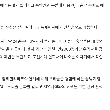
자에게는 웰리힐리파크 숙박권과 눈썰매 이용권, 국순당 주향로 에
행된다. 체험 신청은 웰리힐리파크 홈페이지에서 선착순으로 가능하다.
다. 지난달 24일부터 3일까지 웰리힐리파크 성인 숙박객을 대상으
술’을 제공한다. 행사 기간 연인원 1만2000명가량 우리술을 경
의 제법을 복원하고, 조선시대 실학서에 나오는 이야기에서 착안
는 웰리힐리파크와 연계해 새해 우리술을 경험케 하는 술빚기 행
”며 “우리술 문화를 알리고 지역사회와의 상생을 위한 관광 활성