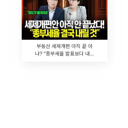
부동산 세제개편 아직 끝 아
냐? "종부세율 발표보다 내릴
것" 장기거주·양도세 전망 I 집
땅지성 I 김인만, 진미윤