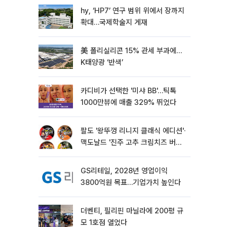
hy, ‘HP7’ 연구 범위 위에서 장까지
확대…국제학술지 게재
美 폴리실리콘 15% 관세 부과에…
K태양광 ‘반색’
카디비가 선택한 '미샤 BB'…틱톡
1000만뷰에 매출 329% 뛰었다
팔도 '왕뚜껑 리니지 클래식 에디션'·
맥도날드 '진주 고추 크림치즈 버거'
외[나왔다 신상]
GS리테일, 2028년 영업이익
3800억원 목표…기업가치 높인다
더벤티, 필리핀 마닐라에 200평 규
모 1호점 열었다