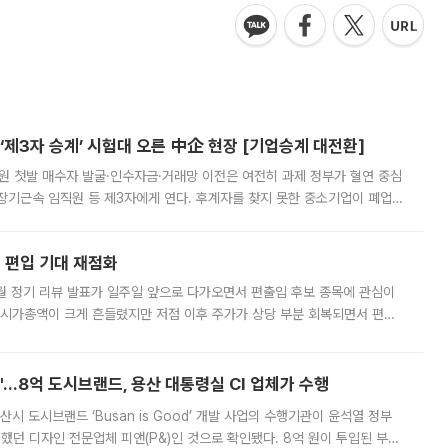
제3자 승계’ 시험대 오른 中企 현장 [기업승계 대전환]
지원 첫발 매수자 발굴·인수자금·거래망 이전은 여전히 과제 정부가 혈연 중심
장기근속 임직원 등 제3자에게 연다. 후계자를 찾지 못한 중소기업이 폐업
해 기술과 일자리를 남기도록 하겠다는 취지다. 다만 세금 감면만으로 거래를
에 편입 기대 재점화
월 정기 리뷰 발표가 일주일 앞으로 다가오면서 편출입 후보 종목에 관심이
 시가총액이 크게 흔들렸지만 저점 이후 주가가 상당 부분 회복되면서 편입
다시 부각되고 있다. 7일 금융투자업계에 따르면 MSCI는 한국시간으로 오는
od'…8억 도시브랜드, 용산 대통령실 CI 업체가 수행
시 도시브랜드 ‘Busan is Good’ 개발 사업의 수행기관이 윤석열 정부
여했던 디자인 전문업체 피앤(P&)인 것으로 확인됐다. 8억 원이 투입된 부산