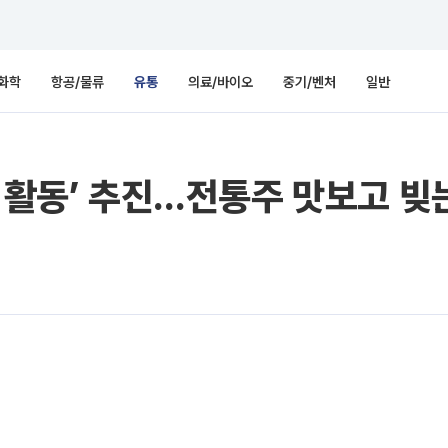
화학
항공/물류
유통
의료/바이오
중기/벤처
일반
산 활동’ 추진…전통주 맛보고 빚