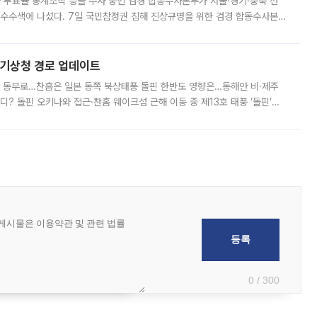
와 투표율 통계조작 등을 수사 중인 검경 합동수사본부가 서울·경기·충북 선
 압수수색에 나섰다. 7일 국민참정권 침해 진상규명을 위한 검경 합동수사본
추가 증거 확보를 위해 중앙선관위, 서울시·경기도·충청북도 선관위, 김포시
본기상청 경로 업데이트
국 동부로…찬홈은 일본 동쪽 북상태풍 돌핀 한반도 영향은…동해안 비·제주
디? 돌핀 오키나와 접근·찬홈 웨이크섬 근해 이동 중 제13호 태풍 ‘돌핀’이
 아마미 지방에 접근하고 있다. 돌핀은 오키나와 부근을 지난 뒤 동중국해
0 / 300