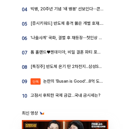
빅뱅, 20주년 기념 '새 뱅봉' 선보인다⋯콘서트 앞두고 팝업 개최
04
[증시키워드] 반도체 충격 뚫은 개별 호재...포스코퓨처엠·에코프로·한화솔루션 '눈길'
05
‘나솔사계’ 국화, 결별 후 재등장⋯첫인상 투표 휩쓸고 ‘인기녀’ 등극
06
톰 홀랜드♥젠데이아, 비밀 결혼 파티 포착⋯호텔 대관비만 9억
07
[특징주] 반도체 온기 탄 2차전지...삼성SDI, 장 초반 7% 넘게 껑충
08
논란의 'Busan is Good'…8억 도시브랜드, 용산 대통령실 CI 업체가 수행
09
단독
고점서 후퇴한 국제 금값…국내 금시세는?
10
최신 영상