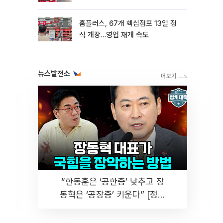
홈플러스, 67개 핵심점포 13일 정
식 개장…영업 재개 속도
뉴스발전소
“한동훈은 ‘공한증’ 낮추고 장
동혁은 ‘공장증’ 키운다” [정치
대학]