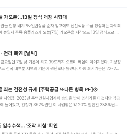
 부족과 디자인 정체성 논란에 휩싸였던 만큼, 사업 선정 과정과 결과물에
 가오픈’...13일 정식 개장 시험대
.직원들 현장 배치PB·일반상품 순차 입고에도 신선식품 수급 정상화는 과제최
 높일지 주목 홈플러스가 오늘(7일) 가오픈을 시작으로 13일 정식으로 재
직원들이 현장 배치되고, PB 상품과 함께 일반 상품 납품도 순차적으로 진행
ㆍ전라 폭염 [날씨]
 금요일인 7일 낮 기온이 최고 39도까지 오르며 폭염이 이어지겠다. 기상청
로 전국 대부분 지역의 기온이 평년보다 높겠다. 아침 최저기온은 22~27
 대부분 지역에 폭염특보가 발효된 가운데 최고체감온도는 35도 안팎까지 올라
줄 죄는 건전성 규제 [주택공급 또다른 병목 PF]①
발 사업장. 2023년 주택건설사업계획 승인을 받아 인허가를 마쳤지만 착공
에 들어갔고, 감정가 362억원인 이 사업장은 약 20% 할인된 288억원에
 현재는 4차 공매를 위한 조건 협의가 진행 중이다. 수도권의 주요 주거 배
 압수수색… ‘조작 지침’ 확인