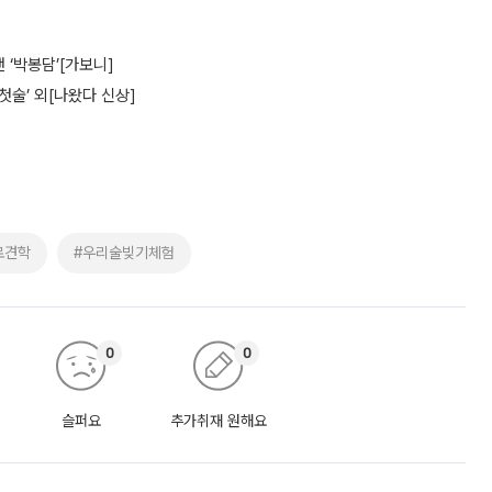
‘박봉담’[가보니]
첫술’ 외[나왔다 신상]
로견학
#우리술빚기체험
0
0
슬퍼요
추가취재 원해요