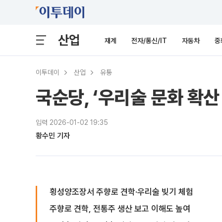
산업
재계
전자/통신/IT
자동차
중
이투데이
산업
유통
국순당, ‘우리술 문화 확
입력 2026-01-02 19:35
황수민 기자
횡성양조장서 주향로 견학·우리술 빚기 체험
주향로 견학, 전통주 생산 보고 이해도 높여