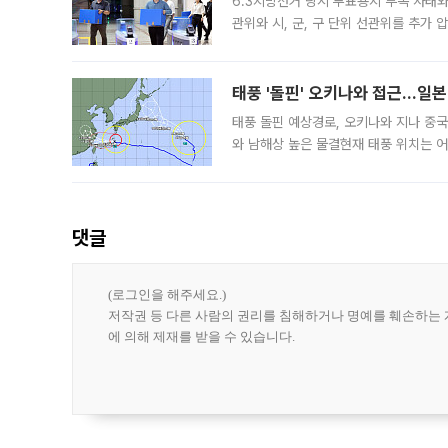
6.3지방선거 당시 투표용지 부족 사태
관위와 시, 군, 구 단위 선관위를 추가
부(김태훈 서울중앙지검 3차장검사)는 
태풍 '돌핀' 오키나와 접근…일
태풍 돌핀 예상경로, 오키나와 지나 중
와 남해상 높은 물결현재 태풍 위치는 어
강한 세력을 유지한 채 일본 오키나와와
댓글