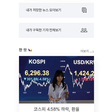
내가 저장한 뉴스 모아보기
내가 구독한 기자 전체보기
한 컷
코스피 4.58% 하락, 환율