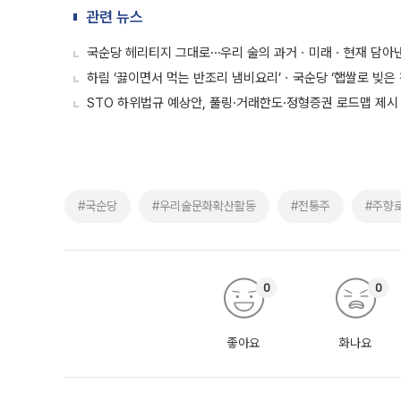
관련 뉴스
국순당 헤리티지 그대로⋯우리 술의 과거ㆍ미래ㆍ현재 담아낸 
하림 ‘끓이면서 먹는 반조리 냄비요리’ㆍ국순당 ‘햅쌀로 빚은 
STO 하위법규 예상안, 풀링·거래한도·정형증권 로드맵 제시
#국순당
#우리술문화확산활동
#전통주
#주향
0
0
좋아요
화나요