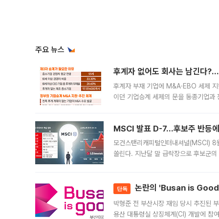
주요 뉴스
후계자 없어도 회사는 남긴다?…‘
후계자 부재 기업에 M&A·EBO 세제 
이던 기업승계 세제의 문을 동종기업과 
대신 M&A나 임직원 인수(EBO)를 통
늘
MSCI 발표 D-7…후보주 반등
모건스탠리캐피털인터내셔널(MSCI) 8
쏠린다. 지난달 말 급락장으로 후보군의
가능성과 지수 추종 자금 유입 기대가 
논란의 'Busan is Go
단독
박형준 전 부산시장 재임 당시 추진된 부산
용산 대통령실 상징체계(CI) 개발에 참