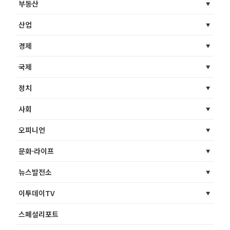
부동산
산업
경제
국제
정치
사회
오피니언
문화·라이프
뉴스발전소
이투데이TV
스페셜리포트