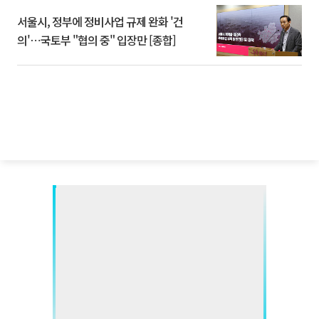
서울시, 정부에 정비사업 규제 완화 '건
의'⋯국토부 "협의 중" 입장만 [종합]