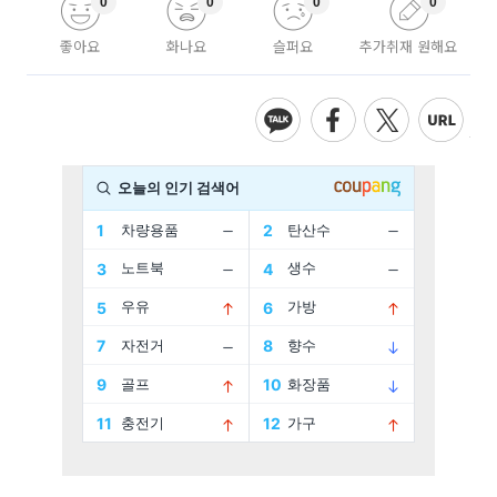
0
0
0
0
좋아요
화나요
슬퍼요
추가취재 원해요