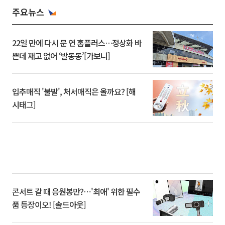
주요뉴스
22일 만에 다시 문 연 홈플러스…정상화 바
쁜데 재고 없어 ‘발동동’[가보니]
입추매직 '불발', 처서매직은 올까요? [해
시태그]
콘서트 갈 때 응원봉만?⋯'최애' 위한 필수
품 등장이오! [솔드아웃]