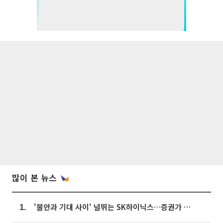
많이 본 뉴스
'불안과 기대 사이' 널뛰는 SK하이닉스…증권가 "HBM4·LTA 기반 펀터멘털 견고"
1.