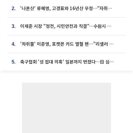
'나혼산' 류혜영, 고경표와 16년산 우정…"자취방서 부모님과 마주쳐"
2.
이재준 시장 "정전, 시민안전과 직결"…수원시 비상대응체계 가동
3.
'차쥐뿔' 이준영, 포켓몬 카드 열혈 팬⋯"리셀러 처단할 것"
4.
축구협회 '성 접대 의혹' 일본까지 번졌다…日 심판 실명 공개
5.