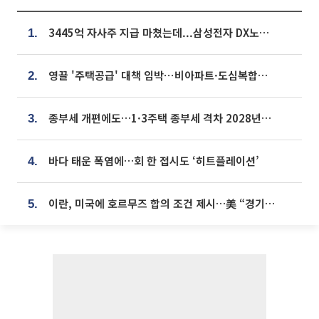
3445억 자사주 지급 마쳤는데...삼성전자 DX노조, 뒤늦은 '떼쓰기 집회'
1.
영끌 '주택공급' 대책 임박⋯비아파트·도심복합까지 총동원
2.
종부세 개편에도…1·3주택 종부세 격차 2028년부터 확대
3.
바다 태운 폭염에…회 한 접시도 ‘히트플레이션’
4.
이란, 미국에 호르무즈 합의 조건 제시…美 “경기 아직 안 끝나” [종합]
5.