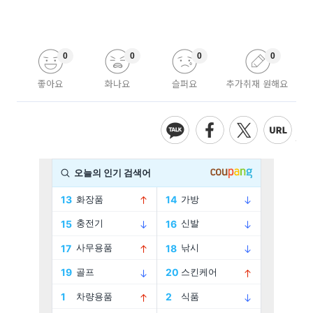
0
0
0
0
좋아요
화나요
슬퍼요
추가취재 원해요