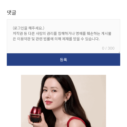
댓글
0 / 300