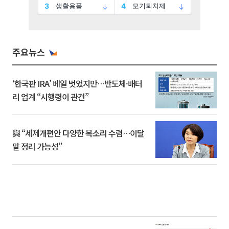
주요뉴스
‘한국판 IRA’ 베일 벗었지만…반도체·배터
리 업계 “시행령이 관건”
與 “세제개편안 다양한 목소리 수렴…이달
말 정리 가능성”