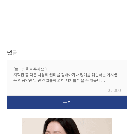
댓글
0 / 300