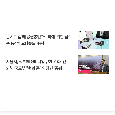
콘서트 갈 때 응원봉만?⋯'최애' 위한 필수
품 등장이오! [솔드아웃]
서울시, 정부에 정비사업 규제 완화 '건
의'⋯국토부 "협의 중" 입장만 [종합]