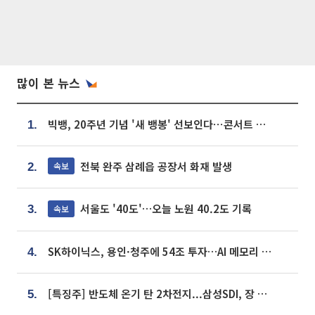
많이 본 뉴스
빅뱅, 20주년 기념 '새 뱅봉' 선보인다⋯콘서트 앞두고 팝업 개최
1.
전북 완주 삼례읍 공장서 화재 발생
속보
2.
서울도 '40도'…오늘 노원 40.2도 기록
속보
3.
SK하이닉스, 용인·청주에 54조 투자…AI 메모리 생산기지 키운다
4.
[특징주] 반도체 온기 탄 2차전지...삼성SDI, 장 초반 7% 넘게 껑충
5.