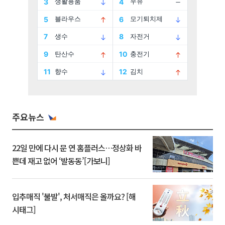
주요뉴스
22일 만에 다시 문 연 홈플러스…정상화 바
쁜데 재고 없어 ‘발동동’[가보니]
입추매직 '불발', 처서매직은 올까요? [해
시태그]