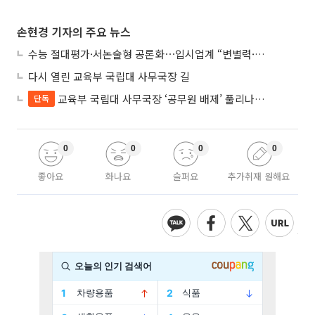
손현경 기자의 주요 뉴스
수능 절대평가·서논술형 공론화⋯입시업계 “변별력·사교육 대책 먼저”
다시 열린 교육부 국립대 사무국장 길
교육부 국립대 사무국장 ‘공무원 배제’ 풀리나…응시자격 다시 열렸다
단독
0
0
0
0
좋아요
화나요
슬퍼요
추가취재 원해요