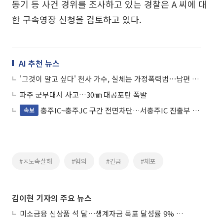
동기 등 사건 경위를 조사하고 있는 경찰은 A 씨에 대
한 구속영장 신청을 검토하고 있다.
AI 추천 뉴스
'그것이 알고 싶다' 천사 가수, 실체는 가정폭력범⋯남편 폭행에 친딸 살해까지
파주 군부대서 사고…30㎜ 대공포탄 폭발
충주IC~충주JC 구간 전면차단…서충주IC 진출부 차량 화재
속보
#ㅈ노속살해
#혐의
#긴급
#체포
김이현 기자의 주요 뉴스
미소금융 신상품 석 달⋯생계자금 목표 달성률 9% 그쳐