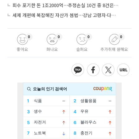
회수 포기한 돈 1조2000억⋯추정손실 10건 중 8건은 기업대출
세제 개편에 복잡해진 자산가 셈법⋯강남 고령자·다주택자 ‘자산재편 고심’
0
0
0
0
좋아요
화나요
슬퍼요
추가취재 원해요