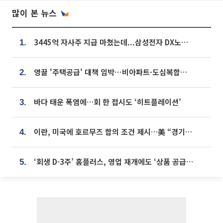
많이 본 뉴스
3445억 자사주 지급 마쳤는데...삼성전자 DX노조, 뒤늦은 '떼쓰기 집회'
1.
영끌 '주택공급' 대책 임박⋯비아파트·도심복합까지 총동원
2.
바다 태운 폭염에…회 한 접시도 ‘히트플레이션’
3.
이란, 미국에 호르무즈 합의 조건 제시…美 “경기 아직 안 끝나” [종합]
4.
‘회생 D-3주’ 홈플러스, 영업 재개에도 ‘상품 공급망’ 복구가 생존 관건
5.