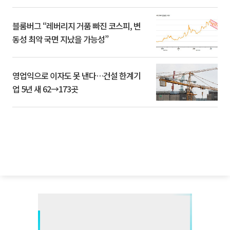
블룸버그 “레버리지 거품 빠진 코스피, 변
동성 최악 국면 지났을 가능성”
영업익으로 이자도 못 낸다…건설 한계기
업 5년 새 62→173곳