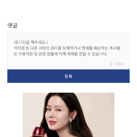
댓글
0 / 300