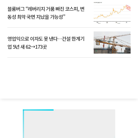
블룸버그 “레버리지 거품 빠진 코스피, 변
동성 최악 국면 지났을 가능성”
영업익으로 이자도 못 낸다…건설 한계기
업 5년 새 62→173곳