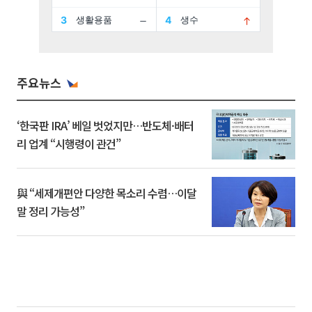
주요뉴스
‘한국판 IRA’ 베일 벗었지만…반도체·배터
리 업계 “시행령이 관건”
與 “세제개편안 다양한 목소리 수렴…이달
말 정리 가능성”