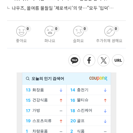
나우즈, 올여름 물들일 '제로섹시'의 맛⋯"모두 '입덕'시킬 것"
0
0
0
0
좋아요
화나요
슬퍼요
추가취재 원해요