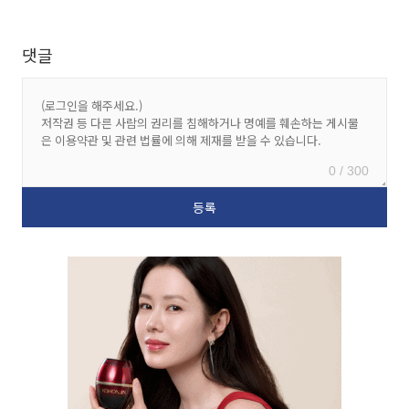
댓글
0 / 300