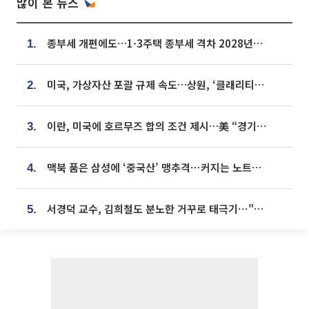
많이 본 뉴스
종부세 개편에도…1·3주택 종부세 격차 2028년부터 확대
1.
미국, 가상자산 포괄 규제 속도…상원, ‘클래리티법’ 9월 절차투표 추진
2.
이란, 미국에 호르무즈 합의 조건 제시…美 “경기 아직 안 끝나” [종합]
3.
맥북 품은 삼성에 ‘중국산’ 맹추격⋯커지는 노트북 OLED 시장
4.
서경덕 교수, 김희철도 분노한 거꾸로 태극기⋯"엉터리는 아냐, 아쉬울 뿐"
5.