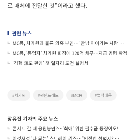
로 매체에 전달한 것"이라고 했다.
관련 뉴스
MC몽, 차가원과 불륜 의혹 부인⋯"만남 이어가는 사람 있다"
MC몽, '동업자' 차가원 회장에 120억 채무⋯지급 명령 확정
‘경험 無도 환영’ 첫 일자리 도전 설명서
#차가원
#원헌드레드
#MC몽
#법적대응
장유진 기자의 주요 뉴스
콘서트 갈 때 응원봉만?⋯'최애' 위한 필수품 등장이오!
이것저것 '다 되는' 스트레이 키즈⋯"안전한 선택지? 도전이 재밌죠"