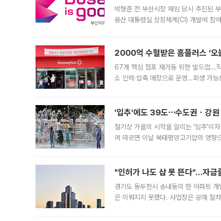
박형준 전 부산시장 재임 당시 추진된 부산
용산 대통령실 상징체계(CI) 개발에 참
도시브랜드 사업이 공개 이후 시민 공감
2000억 수혈받은 홈플러스 ‘오늘
67개 핵심 점포 재가동 위한 빌드업..
소 인력·압축 매장으로 운영…회생 가능성
영업을 시작한다. 핵심 점포 67개에는 
'입추'에도 39도⋯수도권ㆍ강원
절기상 가을의 시작을 알리는 ‘입추’이자
에 따르면 이날 북태평양고기압의 영향으
도, 낮 최고기온은 31~39도로, 전국
"인허가 나도 삽 못 뜬다"…자금
경기도 동두천시 송내동의 한 아파트 개
은 이뤄지지 못했다. 사업장은 공매 절차
3차 공매까지 진행됐으나 모두 유찰됐다.
후