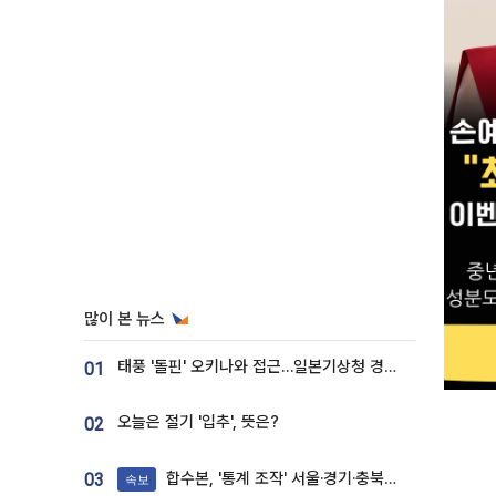
많이 본 뉴스
태풍 '돌핀' 오키나와 접근…일본기상청 경로 업데이트
01
오늘은 절기 '입추', 뜻은?
02
합수본, '통계 조작' 서울·경기·충북 선관위 등 추가 압수수색
03
속보