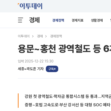
경제
경제정책
경제지표
생활경제
이투데이
경제
경제정책
용문~홍천 광역철도 등 6
입력 2025-12-22 15:30
세종=곽도흔 기자
구독
강원 첫 광역철도·학자금 통합시스템 등 통과…지역
증평~호법 고속도로·부산 강서선 등 대형 SOC 예타