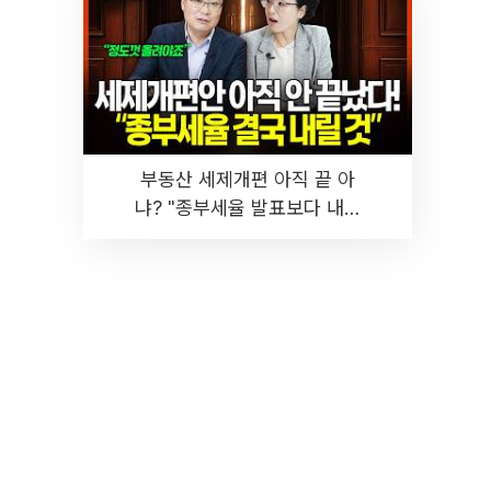
부동산 세제개편 아직 끝 아
냐? "종부세율 발표보다 내릴
것" 장기거주·양도세 전망 I 집
땅지성 I 김인만, 진미윤