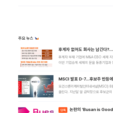
주요 뉴스
후계자 없어도 회사는 남긴다?…‘
후계자 부재 기업에 M&A·EBO 세제 
이던 기업승계 세제의 문을 동종기업과 
대신 M&A나 임직원 인수(EBO)를 통
늘
MSCI 발표 D-7…후보주 반등
모건스탠리캐피털인터내셔널(MSCI) 8
쏠린다. 지난달 말 급락장으로 후보군의
가능성과 지수 추종 자금 유입 기대가 
논란의 'Busan is Go
단독