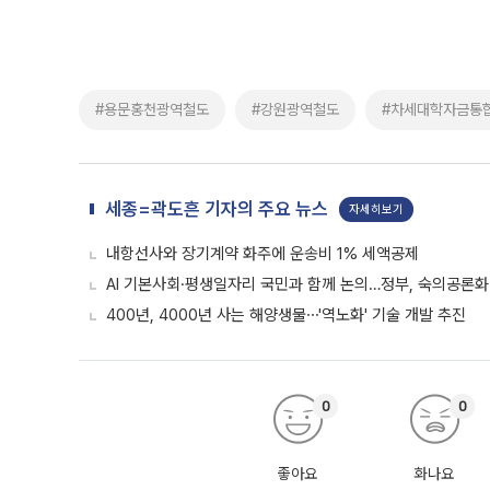
#용문홍천광역철도
#강원광역철도
#차세대학자금통
세종=곽도흔 기자의 주요 뉴스
자세히보기
내항선사와 장기계약 화주에 운송비 1% 세액공제
AI 기본사회·평생일자리 국민과 함께 논의…정부, 숙의공론화
400년, 4000년 사는 해양생물⋯'역노화' 기술 개발 추진
0
0
좋아요
화나요