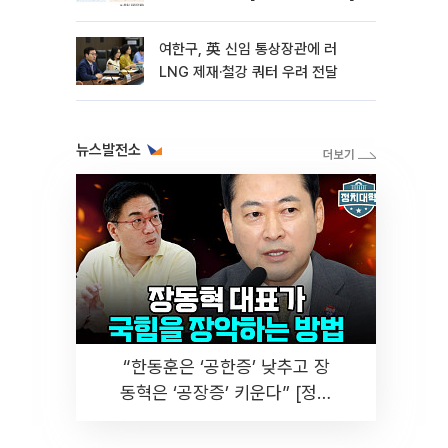
여한구, 英 신임 통상장관에 러
LNG 제재·철강 쿼터 우려 전달
뉴스발전소
“한동훈은 ‘공한증’ 낮추고 장
동혁은 ‘공장증’ 키운다” [정치
대학]