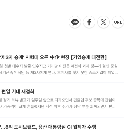
제3자 승계’ 시험대 오른 中企 현장 [기업승계 대전환]
지원 첫발 매수자 발굴·인수자금·거래망 이전은 여전히 과제 정부가 혈연 중심
장기근속 임직원 등 제3자에게 연다. 후계자를 찾지 못한 중소기업이 폐업
해 기술과 일자리를 남기도록 하겠다는 취지다. 다만 세금 감면만으로 거래를
에 편입 기대 재점화
월 정기 리뷰 발표가 일주일 앞으로 다가오면서 편출입 후보 종목에 관심이
 시가총액이 크게 흔들렸지만 저점 이후 주가가 상당 부분 회복되면서 편입
다시 부각되고 있다. 7일 금융투자업계에 따르면 MSCI는 한국시간으로 오는
od'…8억 도시브랜드, 용산 대통령실 CI 업체가 수행