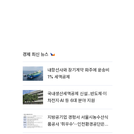
경제 최신 뉴스
내항선사와 장기계약 화주에 운송비
1% 세액공제
국내생산세액공제 신설...반도체·이
차전지·AI 등 6대 분야 지원
지방공기업 경평서 서울시농수산식
품공사 '취우수'⋯인천환경공단은
'낙제점'