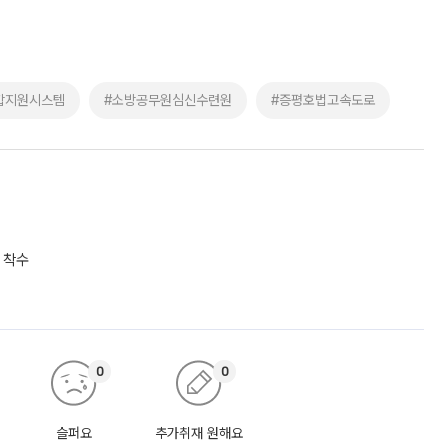
합지원시스템
#소방공무원심신수련원
#증평호법고속도로
 착수
0
0
슬퍼요
추가취재 원해요