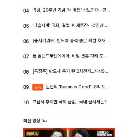
빅뱅, 20주년 기념 '새 뱅봉' 선보인다⋯콘서트 앞두고 팝업 개최
04
‘나솔사계’ 국화, 결별 후 재등장⋯첫인상 투표 휩쓸고 ‘인기녀’ 등극
05
[증시키워드] 반도체 충격 뚫은 개별 호재...포스코퓨처엠·에코프로·한화솔루션 '눈길'
06
톰 홀랜드♥젠데이아, 비밀 결혼 파티 포착⋯호텔 대관비만 9억
07
[특징주] 반도체 온기 탄 2차전지...삼성SDI, 장 초반 7% 넘게 껑충
08
논란의 'Busan is Good'…8억 도시브랜드, 용산 대통령실 CI 업체가 수행
09
단독
고점서 후퇴한 국제 금값…국내 금시세는?
10
최신 영상