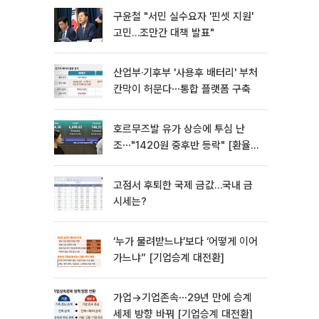
구윤철 "서민 실수요자 '핀셋 지원'
고민…조만간 대책 발표"
산업부·기후부 '사용후 배터리' 부처
칸막이 허문다⋯통합 플랫폼 구축
호르무즈발 유가 상승에 투심 난
조⋯"1420원 중후반 등락" [환율전
망]
고점서 후퇴한 국제 금값…국내 금
시세는?
‘누가 물려받느냐’보다 ‘어떻게 이어
가느냐” [기업승계 대전환]
가업→기업존속⋯29년 만에 승계
세제 방향 바꿔 [기업승계 대전환]