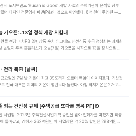
시 도시브랜드 ‘Busan is Good’ 개발 사업의 수행기관이 윤석열 정부
여했던 디자인 전문업체 피앤(P&)인 것으로 확인됐다. 8억 원이 투입된 부산
 부족과 디자인 정체성 논란에 휩싸였던 만큼, 사업 선정 과정과 결과물에
 가오픈’...13일 정식 개장 시험대
.직원들 현장 배치PB·일반상품 순차 입고에도 신선식품 수급 정상화는 과제최
 높일지 주목 홈플러스가 오늘(7일) 가오픈을 시작으로 13일 정식으로 재
직원들이 현장 배치되고, PB 상품과 함께 일반 상품 납품도 순차적으로 진행
ㆍ전라 폭염 [날씨]
 금요일인 7일 낮 기온이 최고 39도까지 오르며 폭염이 이어지겠다. 기상청
로 전국 대부분 지역의 기온이 평년보다 높겠다. 아침 최저기온은 22~27
 대부분 지역에 폭염특보가 발효된 가운데 최고체감온도는 35도 안팎까지 올라
줄 죄는 건전성 규제 [주택공급 또다른 병목 PF]①
발 사업장. 2023년 주택건설사업계획 승인을 받아 인허가를 마쳤지만 착공
에 들어갔고, 감정가 362억원인 이 사업장은 약 20% 할인된 288억원에
 현재는 4차 공매를 위한 조건 협의가 진행 중이다. 수도권의 주요 주거 배