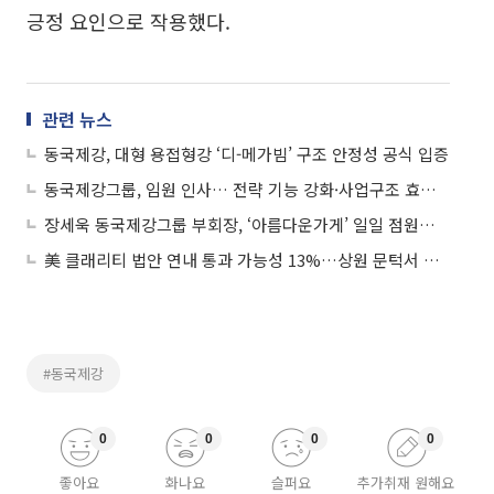
긍정 요인으로 작용했다.
관련 뉴스
동국제강, 대형 용접형강 ‘디-메가빔’ 구조 안정성 공식 입증
동국제강그룹, 임원 인사… 전략 기능 강화·사업구조 효율화
장세욱 동국제강그룹 부회장, ‘아름다운가게’ 일일 점원으로 나서
美 클래리티 법안 연내 통과 가능성 13%…상원 문턱서 제동
#동국제강
0
0
0
0
좋아요
화나요
슬퍼요
추가취재 원해요