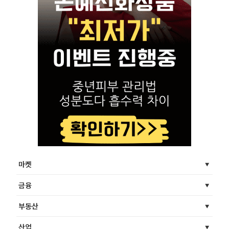
마켓
금융
부동산
산업