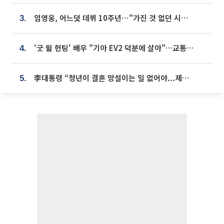
임영웅, 어느덧 데뷔 10주년⋯"가진 것 없던 시절, 내 앞엔 20명의 팬뿐"
3.
'굿 윌 헌팅' 배우 "기아 EV2 덕분에 살아"…교통사고 후 안전성 극찬
4.
李대통령 “청년이 결혼 망설이는 일 없어야...제도상 불이익 조사”
5.