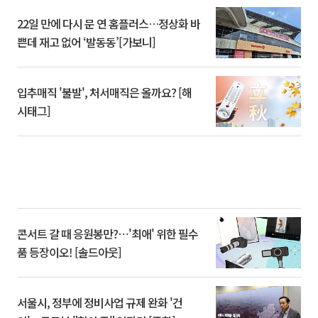
22일 만에 다시 문 연 홈플러스…정상화 바
쁜데 재고 없어 ‘발동동’[가보니]
입추매직 '불발', 처서매직은 올까요? [해
시태그]
콘서트 갈 때 응원봉만?⋯'최애' 위한 필수
품 등장이오! [솔드아웃]
서울시, 정부에 정비사업 규제 완화 '건