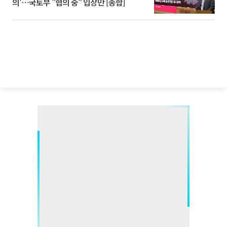
의'⋯국토부 "협의 중" 입장만 [종합]