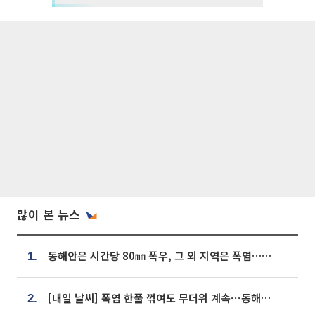
많이 본 뉴스
동해안은 시간당 80㎜ 폭우, 그 외 지역은 폭염…‘극과 극 날씨’
1.
[내일 날씨] 폭염 한풀 꺾여도 무더위 계속⋯동해안 이틀 연속 비
2.