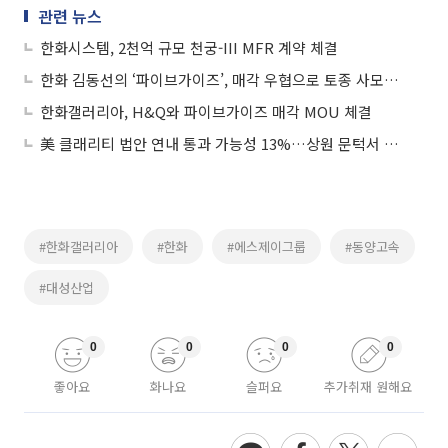
관련 뉴스
한화시스템, 2천억 규모 천궁-III MFR 계약 체결
한화 김동선의 ‘파이브가이즈’, 매각 우협으로 토종 사모펀드 H&Q 선정
한화갤러리아, H&Q와 파이브가이즈 매각 MOU 체결
美 클래리티 법안 연내 통과 가능성 13%…상원 문턱서 제동
#한화갤러리아
#한화
#에스제이그룹
#동양고속
#대성산업
0
0
0
0
좋아요
화나요
슬퍼요
추가취재 원해요