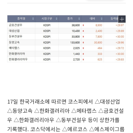
17일 한국거래소에 따르면 코스피에서 △대성산업
△동양고속 △한화갤러리아 △메타랩스 △금호건설
우 △한화갤러리아우 △동부건설우 등이 상한가를
기록했다. 코스닥에서는 △에르코스 △에스제이그룹