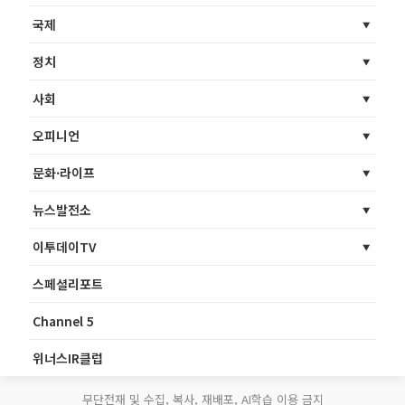
국제
정치
사회
오피니언
문화·라이프
뉴스발전소
이투데이TV
스페셜리포트
Channel 5
위너스IR클럽
무단전재 및 수집, 복사, 재배포, AI학습 이용 금지