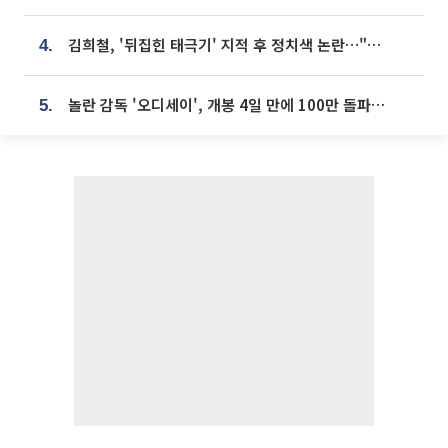
김희철, '뒤집힌 태극기' 지적 후 정치색 논란…"좌우 떠나 우리나라 국기"
4.
놀란 감독 '오디세이', 개봉 4일 만에 100만 돌파⋯'왕사남' 보다 빠르다
5.