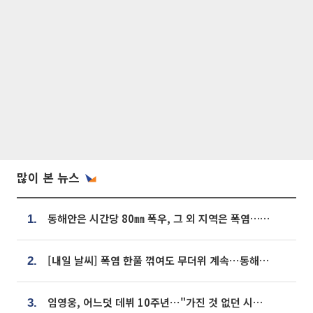
많이 본 뉴스
동해안은 시간당 80㎜ 폭우, 그 외 지역은 폭염…‘극과 극 날씨’
1.
[내일 날씨] 폭염 한풀 꺾여도 무더위 계속⋯동해안 이틀 연속 비
2.
임영웅, 어느덧 데뷔 10주년⋯"가진 것 없던 시절, 내 앞엔 20명의 팬뿐"
3.