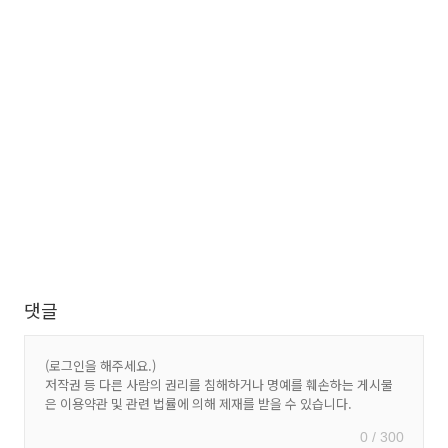
댓글
0 / 300