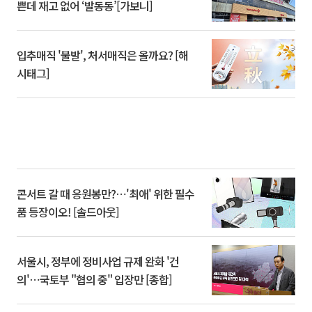
쁜데 재고 없어 ‘발동동’[가보니]
입추매직 '불발', 처서매직은 올까요? [해
시태그]
콘서트 갈 때 응원봉만?⋯'최애' 위한 필수
품 등장이오! [솔드아웃]
서울시, 정부에 정비사업 규제 완화 '건
의'⋯국토부 "협의 중" 입장만 [종합]