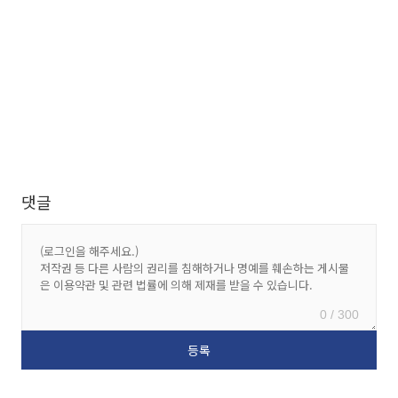
댓글
0 / 300