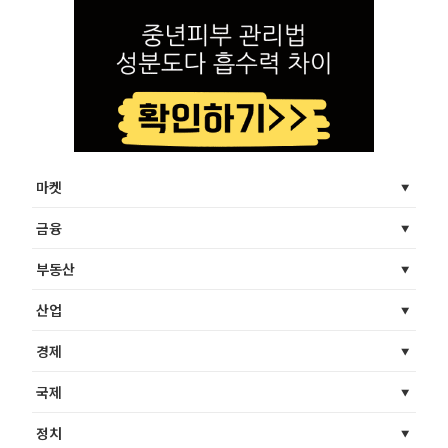
마켓
금융
부동산
산업
경제
국제
정치