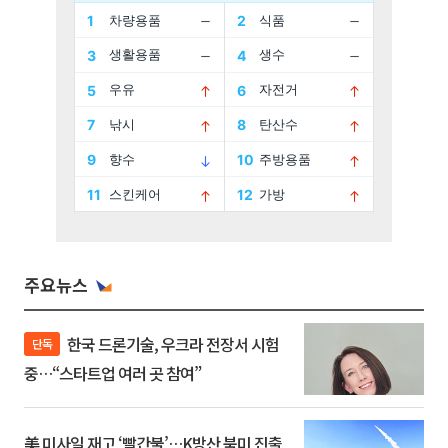
주요뉴스
한국 드론기술, 우크라 전장서 시험
단독
중…“스타트업 여러 곳 참여”
美 미사일 재고 ‘빨간불’…K방산 북미 진출