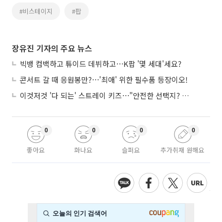
#비스테이지
#팝
장유진 기자의 주요 뉴스
빅뱅 컴백하고 튜이드 데뷔하고⋯K팝 '몇 세대'세요?
콘서트 갈 때 응원봉만?⋯'최애' 위한 필수품 등장이오!
이것저것 '다 되는' 스트레이 키즈⋯"안전한 선택지? 도전이 재밌죠"
0
0
0
0
좋아요
화나요
슬퍼요
추가취재 원해요