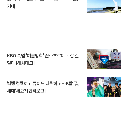
기대
KBO 폭염 '여름방학' 끝…프로야구 갈 길
멀다 [해시태그]
빅뱅 컴백하고 튜이드 데뷔하고⋯K팝 '몇
세대'세요? [엔터로그]