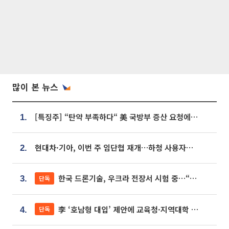
많이 본 뉴스
[특징주] “탄약 부족하다“ 美 국방부 증산 요청에⋯국내 방산주 급등세
1.
현대차·기아, 이번 주 임단협 재개…하청 사용자성 재심도 ‘변수’
2.
한국 드론기술, 우크라 전장서 시험 중…“스타트업 여러 곳 참여”
단독
3.
李 ‘호남형 대입’ 제안에 교육청·지역대학 서·논술형 입시 연계 '착수'
단독
4.