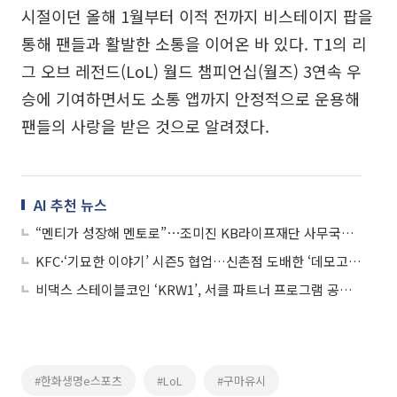
시절이던 올해 1월부터 이적 전까지 비스테이지 팝을
통해 팬들과 활발한 소통을 이어온 바 있다. T1의 리
그 오브 레전드(LoL) 월드 챔피언십(월즈) 3연속 우
승에 기여하면서도 소통 앱까지 안정적으로 운용해
팬들의 사랑을 받은 것으로 알려졌다.
AI 추천 뉴스
“멘티가 성장해 멘토로”⋯조미진 KB라이프재단 사무국장 “사회공헌 성과 사람이 증명”
KFC·‘기묘한 이야기’ 시즌5 협업…신촌점 도배한 ‘데모고르곤’에 먹는 재미 UP
비댁스 스테이블코인 ‘KRW1’, 서클 파트너 프로그램 공식 참여
#한화생명e스포츠
#LoL
#구마유시