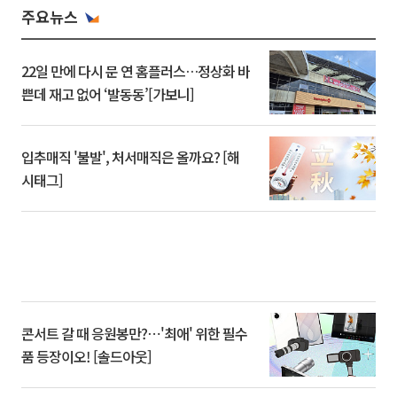
주요뉴스
22일 만에 다시 문 연 홈플러스…정상화 바
쁜데 재고 없어 ‘발동동’[가보니]
입추매직 '불발', 처서매직은 올까요? [해
시태그]
콘서트 갈 때 응원봉만?⋯'최애' 위한 필수
품 등장이오! [솔드아웃]