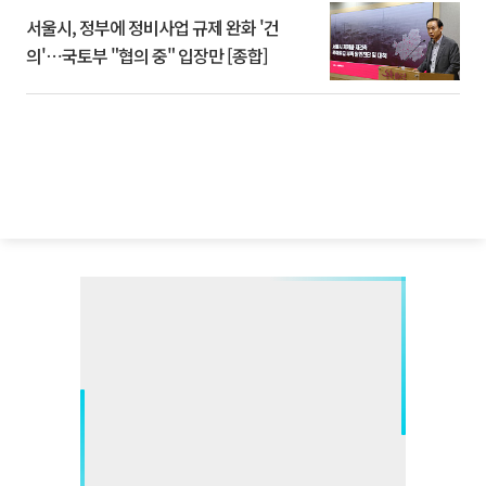
서울시, 정부에 정비사업 규제 완화 '건
의'⋯국토부 "협의 중" 입장만 [종합]