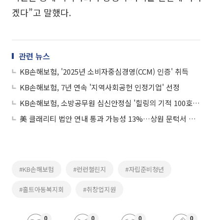
겠다”고 말했다.
관련 뉴스
KB손해보험, '2025년 소비자중심경영(CCM) 인증' 취득
KB손해보험, 7년 연속 '지역사회공헌 인정기업' 선정
KB손해보험, 소방공무원 심신안정실 '힐링의 기적 100호' 개소식 진행
美 클래리티 법안 연내 통과 가능성 13%…상원 문턱서 제동
#KB손해보험
#런런챌린지
#자립준비청년
#홀트아동복지회
#취창업지원
0
0
0
0