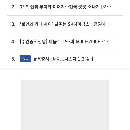
35도 안팎 무더위 이어져…전국 곳곳 소나기 [오늘 날씨]
2.
'불안과 기대 사이' 널뛰는 SK하이닉스…증권가 "HBM4·LTA 기반 펀터멘털 견고"
3.
[주간증시전망] 다음주 코스피 6000~7000⋯“外人 수급은 정책이 변수”
4.
뉴욕증시, 상승...나스닥 1.3% ↑
속보
5.