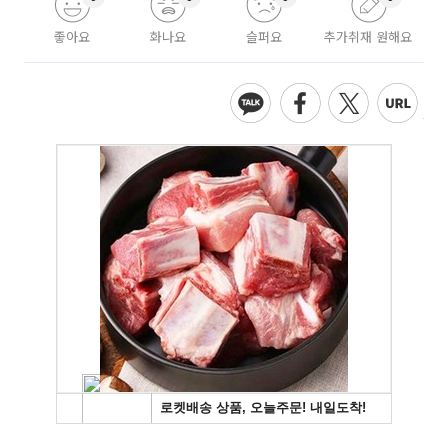
좋아요
화나요
슬퍼요
추가취재 원해요