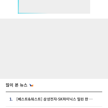
많이 본 뉴스
[베스트&워스트] 삼성전자·SK하이닉스 밀린 한 주…상상인증권은 85% 급등
1.