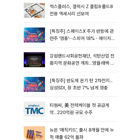
엑스플러스, 갤럭시 Z 플립8·폴드8
전용 액세서리 선보여
[특징주] 스페이스X 주가 반등에 관
련주 ‘껑충’⋯스피어 18%ㆍ에이치
브이엠 12%↑
강원랜드사회공헌재단, 석탄산업 전
환지역 문화공연 개최…영월·태백·삼
척서 3회
[특징주] 반도체 온기 탄 2차전지...
삼성SDI, 장 초반 7% 넘게 껑충
티엠씨, 美 전력케이블 첫 공급계
약…220억원 규모 수주
뉴온 ‘매직키드’, 출시 8개월 만에 누
적 매출 62억 돌파