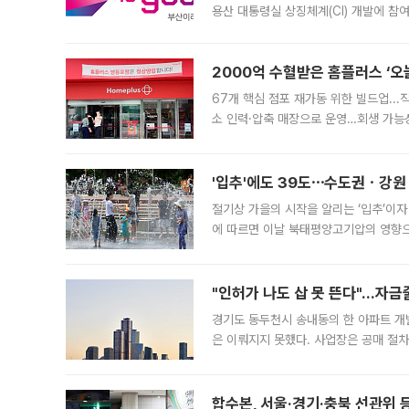
용산 대통령실 상징체계(CI) 개발에 참
도시브랜드 사업이 공개 이후 시민 공감
2000억 수혈받은 홈플러스 ‘오늘
67개 핵심 점포 재가동 위한 빌드업..
소 인력·압축 매장으로 운영…회생 가능성
영업을 시작한다. 핵심 점포 67개에는 
'입추'에도 39도⋯수도권ㆍ강원
절기상 가을의 시작을 알리는 ‘입추’이자
에 따르면 이날 북태평양고기압의 영향으
도, 낮 최고기온은 31~39도로, 전국
"인허가 나도 삽 못 뜬다"…자금
경기도 동두천시 송내동의 한 아파트 개
은 이뤄지지 못했다. 사업장은 공매 절차
3차 공매까지 진행됐으나 모두 유찰됐다.
후
합수본, 서울·경기·충북 선관위 등