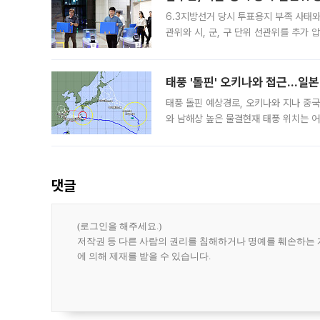
6.3지방선거 당시 투표용지 부족 사태
관위와 시, 군, 구 단위 선관위를 추가
부(김태훈 서울중앙지검 3차장검사)는 
태풍 '돌핀' 오키나와 접근…일
태풍 돌핀 예상경로, 오키나와 지나 중
와 남해상 높은 물결현재 태풍 위치는 어
강한 세력을 유지한 채 일본 오키나와와
댓글