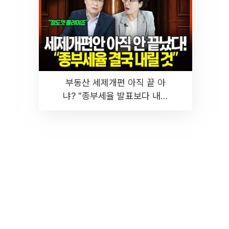
부동산 세제개편 아직 끝 아
냐? "종부세율 발표보다 내릴
것" 장기거주·양도세 전망 I 집
땅지성 I 김인만, 진미윤