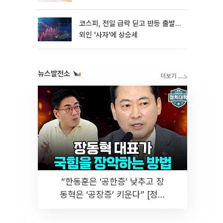
코스피, 전일 급락 딛고 반등 출발…
외인 '사자'에 상승세
뉴스발전소
“한동훈은 ‘공한증’ 낮추고 장
동혁은 ‘공장증’ 키운다” [정치
대학]