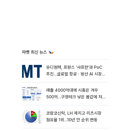
마켓 최신 뉴스
유디엠텍, 프랑스 ‘샤프란’과 PoC
추진…글로벌 항공ㆍ방산 AI 시장
공략
매출 4000억대에 시총은 겨우
500억…구영테크 낮은 몸값에 저가
승계 마무리
코람코신탁, LH 제치고 리츠시장
점유율 1위…10년 만 순위 변동