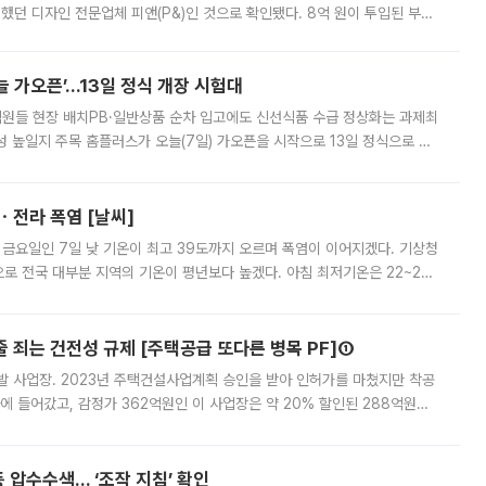
여했던 디자인 전문업체 피앤(P&)인 것으로 확인됐다. 8억 원이 투입된 부산
 부족과 디자인 정체성 논란에 휩싸였던 만큼, 사업 선정 과정과 결과물에
 가오픈’...13일 정식 개장 시험대
.직원들 현장 배치PB·일반상품 순차 입고에도 신선식품 수급 정상화는 과제최
 높일지 주목 홈플러스가 오늘(7일) 가오픈을 시작으로 13일 정식으로 재
직원들이 현장 배치되고, PB 상품과 함께 일반 상품 납품도 순차적으로 진행
ㆍ전라 폭염 [날씨]
 금요일인 7일 낮 기온이 최고 39도까지 오르며 폭염이 이어지겠다. 기상청
로 전국 대부분 지역의 기온이 평년보다 높겠다. 아침 최저기온은 22~27
 대부분 지역에 폭염특보가 발효된 가운데 최고체감온도는 35도 안팎까지 올라
줄 죄는 건전성 규제 [주택공급 또다른 병목 PF]①
발 사업장. 2023년 주택건설사업계획 승인을 받아 인허가를 마쳤지만 착공
에 들어갔고, 감정가 362억원인 이 사업장은 약 20% 할인된 288억원에
 현재는 4차 공매를 위한 조건 협의가 진행 중이다. 수도권의 주요 주거 배
 압수수색… ‘조작 지침’ 확인