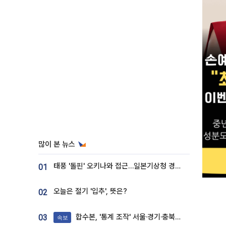
많이 본 뉴스
태풍 '돌핀' 오키나와 접근…일본기상청 경로 업데이트
01
오늘은 절기 '입추', 뜻은?
02
합수본, '통계 조작' 서울·경기·충북 선관위 등 추가 압수수색
03
속보