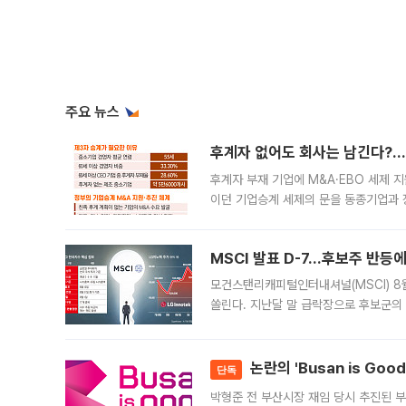
주요 뉴스
후계자 없어도 회사는 남긴다?…‘
후계자 부재 기업에 M&A·EBO 세제 
이던 기업승계 세제의 문을 동종기업과 
대신 M&A나 임직원 인수(EBO)를 통
늘
MSCI 발표 D-7…후보주 반등
모건스탠리캐피털인터내셔널(MSCI) 8
쏠린다. 지난달 말 급락장으로 후보군의
가능성과 지수 추종 자금 유입 기대가 
논란의 'Busan is Go
단독
박형준 전 부산시장 재임 당시 추진된 부산