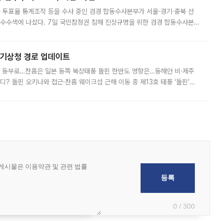
와 투표율 통계조작 등을 수사 중인 검경 합동수사본부가 서울·경기·충북 선
 압수수색에 나섰다. 7일 국민참정권 침해 진상규명을 위한 검경 합동수사본
추가 증거 확보를 위해 중앙선관위, 서울시·경기도·충청북도 선관위, 김포시
본기상청 경로 업데이트
국 동부로…찬홈은 일본 동쪽 북상태풍 돌핀 한반도 영향은…동해안 비·제주
디? 돌핀 오키나와 접근·찬홈 웨이크섬 근해 이동 중 제13호 태풍 ‘돌핀’이
 아마미 지방에 접근하고 있다. 돌핀은 오키나와 부근을 지난 뒤 동중국해
0 / 300