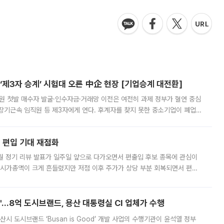
제3자 승계’ 시험대 오른 中企 현장 [기업승계 대전환]
지원 첫발 매수자 발굴·인수자금·거래망 이전은 여전히 과제 정부가 혈연 중심
장기근속 임직원 등 제3자에게 연다. 후계자를 찾지 못한 중소기업이 폐업
해 기술과 일자리를 남기도록 하겠다는 취지다. 다만 세금 감면만으로 거래를
에 편입 기대 재점화
월 정기 리뷰 발표가 일주일 앞으로 다가오면서 편출입 후보 종목에 관심이
 시가총액이 크게 흔들렸지만 저점 이후 주가가 상당 부분 회복되면서 편입
다시 부각되고 있다. 7일 금융투자업계에 따르면 MSCI는 한국시간으로 오는
od'…8억 도시브랜드, 용산 대통령실 CI 업체가 수행
시 도시브랜드 ‘Busan is Good’ 개발 사업의 수행기관이 윤석열 정부