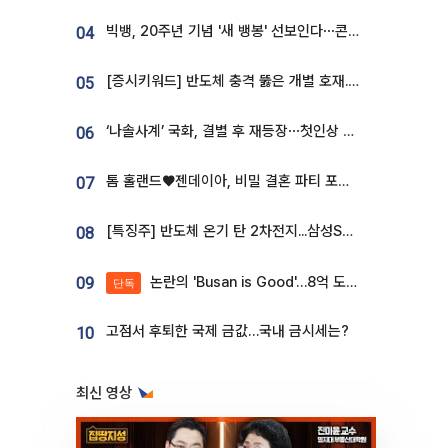
빅뱅, 20주년 기념 '새 뱅봉' 선보인다⋯콘서트 앞두고 팝업 개최
04
[증시키워드] 반도체 충격 뚫은 개별 호재...포스코퓨처엠·에코프로·한화솔루션 '눈길'
05
‘나솔사계’ 국화, 결별 후 재등장⋯첫인상 투표 휩쓸고 ‘인기녀’ 등극
06
톰 홀랜드♥젠데이아, 비밀 결혼 파티 포착⋯호텔 대관비만 9억
07
[특징주] 반도체 온기 탄 2차전지...삼성SDI, 장 초반 7% 넘게 껑충
08
논란의 'Busan is Good'…8억 도시브랜드, 용산 대통령실 CI 업체가 수행
09
단독
고점서 후퇴한 국제 금값…국내 금시세는?
10
최신 영상