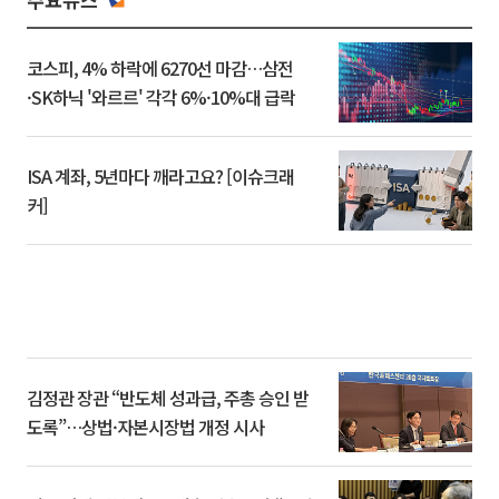
코스피, 4% 하락에 6270선 마감…삼전
·SK하닉 '와르르' 각각 6%·10%대 급락
ISA 계좌, 5년마다 깨라고요? [이슈크래
커]
김정관 장관 “반도체 성과급, 주총 승인 받
도록”…상법·자본시장법 개정 시사