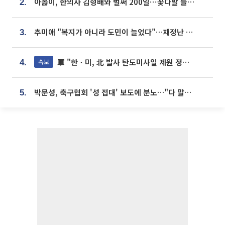
아옳이, 한의사 김형배와 벌써 200일⋯꽃다발 들고 "프러포즈 아냐"
2.
추미애 "복지가 아니라 도민이 늘었다"…재정난 책임론 정면돌파
3.
軍 "한ㆍ미, 北 발사 탄도미사일 제원 정밀분석 중"
속보
4.
박문성, 축구협회 '성 접대' 보도에 분노…"다 말아먹으려고 작정했나"
5.