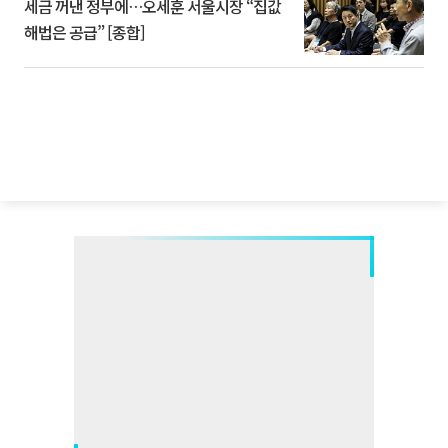
세금 꺼낸 정부에…오세훈 서울시장 “집값
해법은 공급” [종합]