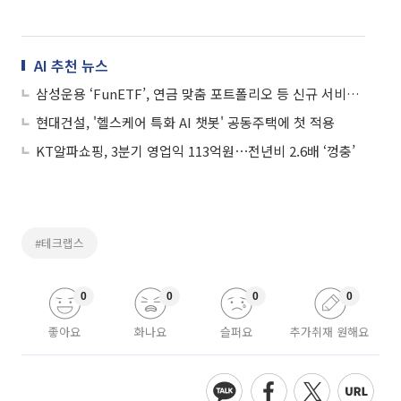
AI 추천 뉴스
삼성운용 ‘FunETF’, 연금 맞춤 포트폴리오 등 신규 서비스 출시
현대건설, '헬스케어 특화 AI 챗봇' 공동주택에 첫 적용
KT알파쇼핑, 3분기 영업익 113억원⋯전년비 2.6배 ‘껑충’
#테크랩스
0
0
0
0
좋아요
화나요
슬퍼요
추가취재 원해요