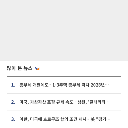
많이 본 뉴스
종부세 개편에도…1·3주택 종부세 격차 2028년부터 확대
1.
미국, 가상자산 포괄 규제 속도…상원, ‘클래리티법’ 9월 절차투표 추진
2.
이란, 미국에 호르무즈 합의 조건 제시…美 “경기 아직 안 끝나” [종합]
3.