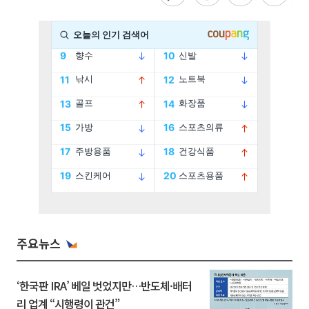
주요뉴스
‘한국판 IRA’ 베일 벗었지만…반도체·배터
리 업계 “시행령이 관건”