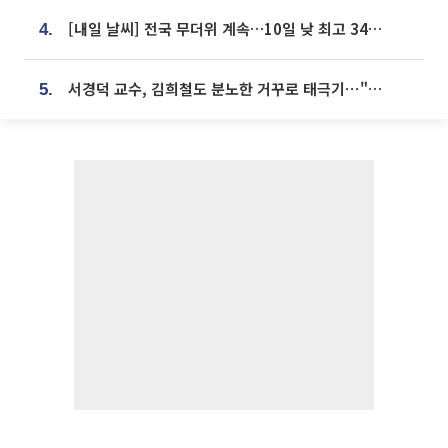
[내일 날씨] 전국 무더위 계속…10일 낮 최고 34도 육박
4.
서경덕 교수, 김희철도 분노한 거꾸로 태극기⋯"엉터리는 아냐, 아쉬울 뿐"
5.