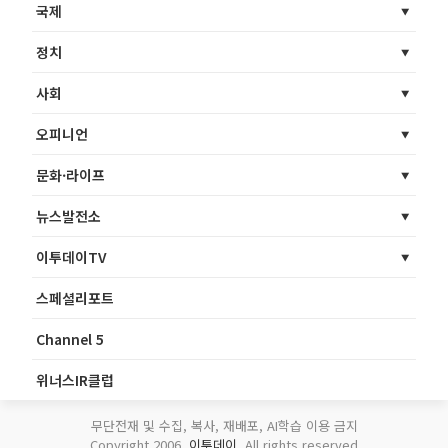
국제
정치
사회
오피니언
문화·라이프
뉴스발전소
이투데이TV
스페셜리포트
Channel 5
위너스IR클럽
무단전재 및 수집, 복사, 재배포, AI학습 이용 금지
Copyright 2006.
이투데이
. All rights reserved