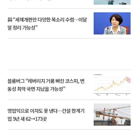
與 “세제개편안 다양한 목소리 수렴…이달
말 정리 가능성”
블룸버그 “레버리지 거품 빠진 코스피, 변
동성 최악 국면 지났을 가능성”
영업익으로 이자도 못 낸다…건설 한계기
업 5년 새 62→173곳