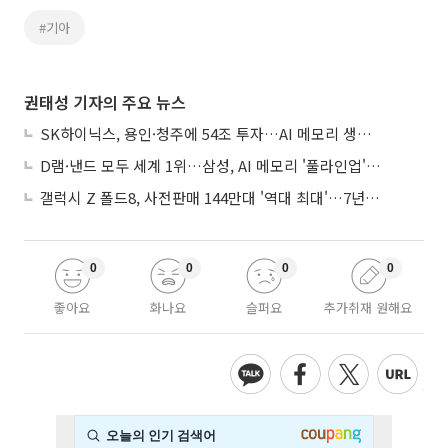
#기아
권태성 기자의 주요 뉴스
SK하이닉스, 용인·청주에 54조 투자…AI 메모리 생산기지 키운다
D램·낸드 모두 세계 1위…삼성, AI 메모리 '풀라인업'으로 승부
갤럭시 Z 폴드8, 사전판매 144만대 '역대 최대'…7년만에 갤노트10 기록 넘어
0
0
0
0
좋아요
화나요
슬퍼요
추가취재 원해요