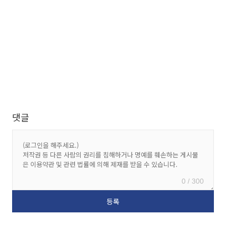
댓글
0 / 300