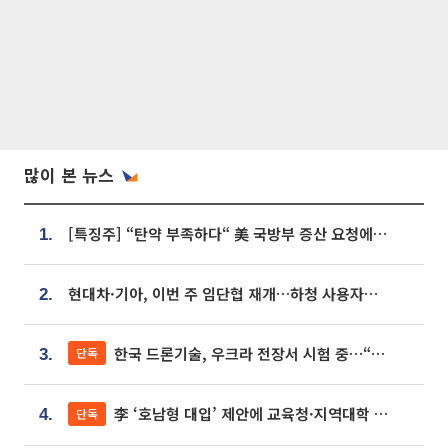
많이 본 뉴스
[특징주] “탄약 부족하다“ 美 국방부 증산 요청에⋯국내 방산주 급등세
1.
현대차·기아, 이번 주 임단협 재개…하청 사용자성 재심도 ‘변수’
2.
한국 드론기술, 우크라 전장서 시험 중…“스타트업 여러 곳 참여”
단독
3.
李 ‘호남형 대입’ 제안에 교육청·지역대학 서·논술형 입시 연계 '착수'
단독
4.