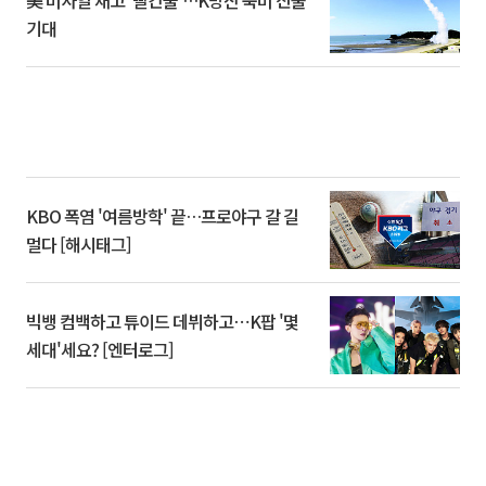
美 미사일 재고 ‘빨간불’…K방산 북미 진출
기대
KBO 폭염 '여름방학' 끝…프로야구 갈 길
멀다 [해시태그]
빅뱅 컴백하고 튜이드 데뷔하고⋯K팝 '몇
세대'세요? [엔터로그]