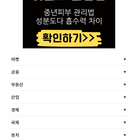
마켓
금융
부동산
산업
경제
국제
정치