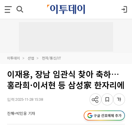
이투데이
산업
전자/통신/IT
이재용, 장남 임관식 찾아 축하…
홍라희·이서현 등 삼성家 한자리에
입력 2025-11-28 15:38
진해=박민웅 기자
구글 선호매체 추가