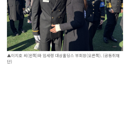
▲이지호 씨(왼쪽)와 임세령 대상홀딩스 부회장(오른쪽). (공동취재
단)