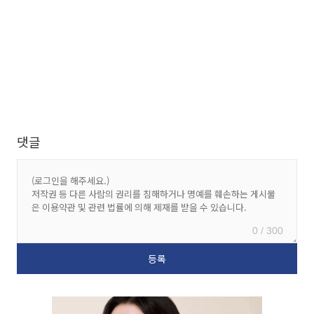
댓글
0 / 300