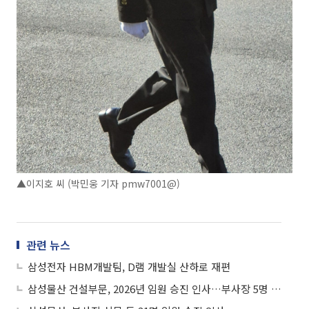
▲이지호 씨 (박민웅 기자 pmw7001@)
관련 뉴스
삼성전자 HBM개발팀, D램 개발실 산하로 재편
삼성물산 건설부문, 2026년 임원 승진 인사…부사장 5명 등 총 13명