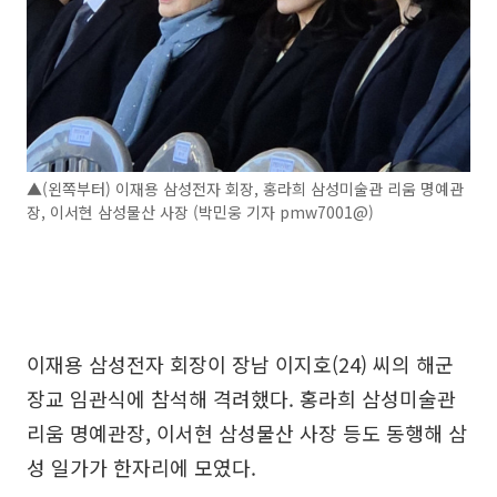
▲(왼쪽부터) 이재용 삼성전자 회장, 홍라희 삼성미술관 리움 명예관
장, 이서현 삼성물산 사장 (박민웅 기자 pmw7001@)
이재용 삼성전자 회장이 장남 이지호(24) 씨의 해군
장교 임관식에 참석해 격려했다. 홍라희 삼성미술관
리움 명예관장, 이서현 삼성물산 사장 등도 동행해 삼
성 일가가 한자리에 모였다.