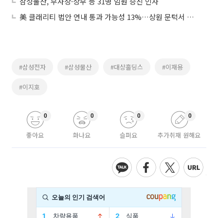
삼성물산, 부사장·상무 등 31명 임원 승진 인사
美 클래리티 법안 연내 통과 가능성 13%…상원 문턱서 제동
#삼성전자
#삼성물산
#대상홀딩스
#이재용
#이지호
0
0
0
0
좋아요
화나요
슬퍼요
추가취재 원해요