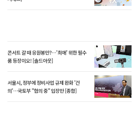
콘서트 갈 때 응원봉만?⋯'최애' 위한 필수
품 등장이오! [솔드아웃]
서울시, 정부에 정비사업 규제 완화 '건
의'⋯국토부 "협의 중" 입장만 [종합]