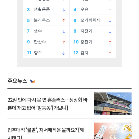
주요뉴스
22일 만에 다시 문 연 홈플러스…정상화 바
쁜데 재고 없어 ‘발동동’[가보니]
입추매직 '불발', 처서매직은 올까요? [해
시태그]