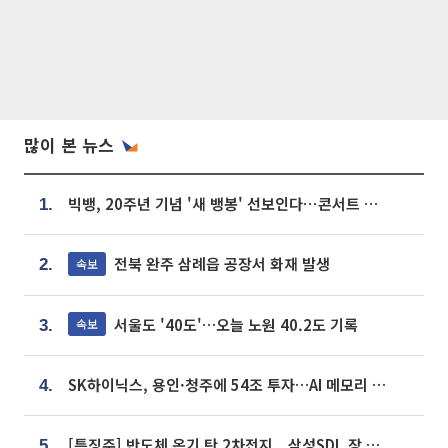
많이 본 뉴스
빅뱅, 20주년 기념 '새 뱅봉' 선보인다⋯콘서트 앞두고 팝업 개최
1.
전북 완주 삼례읍 공장서 화재 발생
속보
2.
서울도 '40도'…오늘 노원 40.2도 기록
속보
3.
SK하이닉스, 용인·청주에 54조 투자…AI 메모리 생산기지 키운다
4.
[특징주] 반도체 온기 탄 2차전지...삼성SDI, 장 초반 7% 넘게 껑충
5.