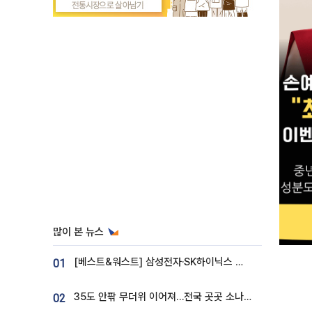
많이 본 뉴스
[베스트&워스트] 삼성전자·SK하이닉스 밀린 한 주…상상인증권은 85% 급등
01
35도 안팎 무더위 이어져…전국 곳곳 소나기 [오늘 날씨]
02