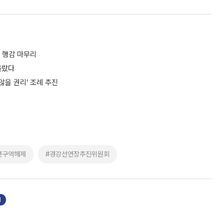
위 행감 마무리
올랐다
않을 권리’ 조례 추진
변구역해제
#경강선연장추진위원회
기