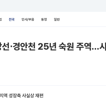
업
전국
인사/부음
동정
일반
선⋅경안천 25년 숙원 주역…시
…지역 성장축 사실상 재편