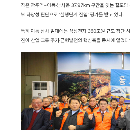
장은 광주역~이동·남사읍 37.97㎞ 구간을 잇는 철도망
부 타당성 판단으로 ‘실행단계 진입’ 평가를 받고 있다.
특히 이동·남사 일대에는 삼성전자 360조원 규모 첨단 
진이 산업·교통·주거·균형발전의 핵심축을 동시에 열었다”