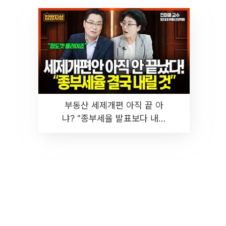
부동산 세제개편 아직 끝 아
냐? "종부세율 발표보다 내릴
것" 장기거주·양도세 전망 I 집
땅지성 I 김인만, 진미윤