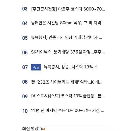
03
[주간증시전망] 다음주 코스피 6000~7000⋯“外人 수급은 정책이 변수”
동해안은 시간당 80㎜ 폭우, 그 외 지역은 폭염…‘극과 극 날씨’
04
뉴욕증시, 연준 금리인상 기대감 꺾이자 상승...S&P500 사상 최고치 [종합]
05
SK하이닉스, 분기배당 375원 확정…주주환원책 9월로 앞당겨 발표
06
뉴욕증시, 상승...나스닥 1.3% ↑
07
속보
08
美 ‘232조 하이브리드 제재’ 임박…K-태양광, 불확실성 털고 날개 다나
[베스트&워스트] 코스닥 10% 급반등…본느, 최대주주 변경 기대에 270% 폭등
09
'개편 전 마지막 수능' D-100⋯남은 기간 성적 올릴 전략은
10
최신 영상