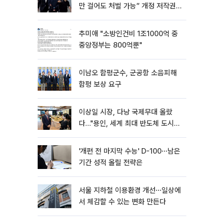
만 걸어도 처벌 가능” 개정 저작권
법 어떻게 바뀌었나
추미애 "소방인건비 1조1000억 중
중앙정부는 800억뿐"
이남오 함평군수, 군공항 소음피해
함평 보상 요구
이상일 시장, 다낭 국제무대 올랐
다…"용인, 세계 최대 반도체 도시
된다"
'개편 전 마지막 수능' D-100⋯남은
기간 성적 올릴 전략은
서울 지하철 이용환경 개선⋯일상에
서 체감할 수 있는 변화 만든다