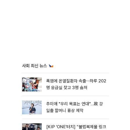
사회 최신 뉴스
폭염에 온열질환자 속출⋯하루 202
명 응급실 찾고 3명 숨져
추미애 "우리 목표는 연대"…故 강
일출 할머니 흉상 제막
[K·IP ‘ONE’터치] “불법복제물 링크