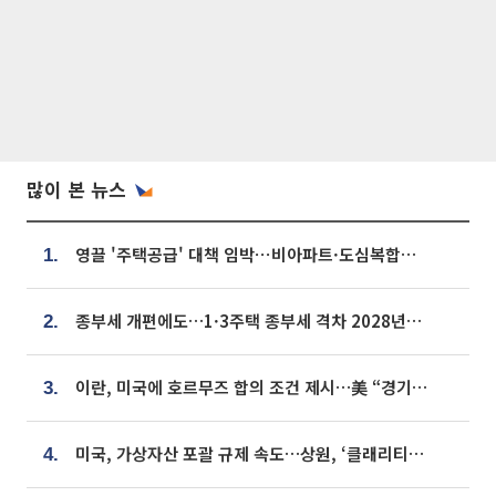
많이 본 뉴스
영끌 '주택공급' 대책 임박⋯비아파트·도심복합까지 총동원
1.
종부세 개편에도…1·3주택 종부세 격차 2028년부터 확대
2.
이란, 미국에 호르무즈 합의 조건 제시…美 “경기 아직 안 끝나” [종합]
3.
미국, 가상자산 포괄 규제 속도…상원, ‘클래리티법’ 9월 절차투표 추진
4.