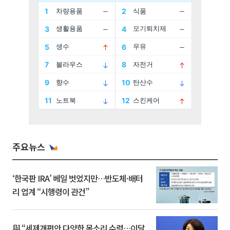
주요뉴스
‘한국판 IRA’ 베일 벗었지만…반도체·배터
리 업계 “시행령이 관건”
與 “세제개편안 다양한 목소리 수렴…이달