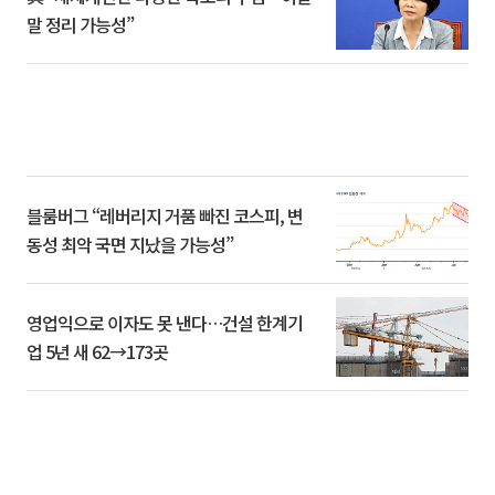
말 정리 가능성”
블룸버그 “레버리지 거품 빠진 코스피, 변
동성 최악 국면 지났을 가능성”
영업익으로 이자도 못 낸다…건설 한계기
업 5년 새 62→173곳