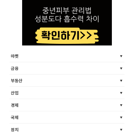
마켓
금융
부동산
산업
경제
국제
정치