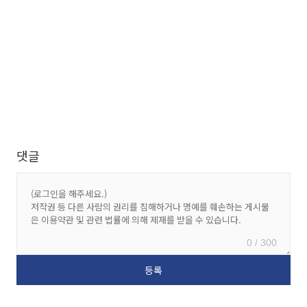
댓글
0 / 300