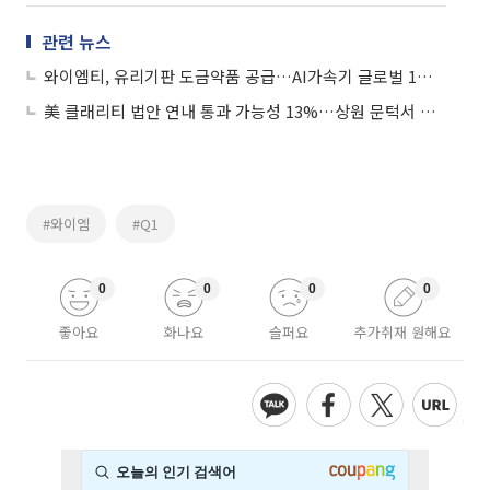
관련 뉴스
와이엠티, 유리기판 도금약품 공급…AI가속기 글로벌 1위에 서버 기판용 소재도 공급
美 클래리티 법안 연내 통과 가능성 13%…상원 문턱서 제동
#와이엠
#Q1
0
0
0
0
좋아요
화나요
슬퍼요
추가취재 원해요