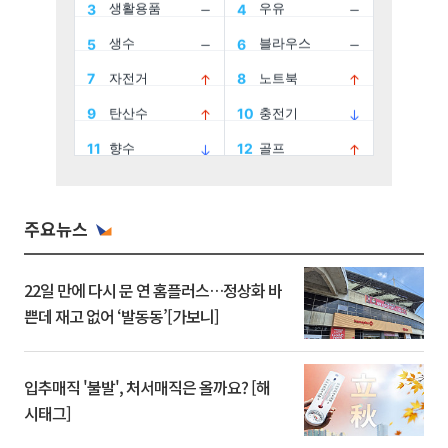
주요뉴스
22일 만에 다시 문 연 홈플러스…정상화 바
쁜데 재고 없어 ‘발동동’[가보니]
입추매직 '불발', 처서매직은 올까요? [해
시태그]