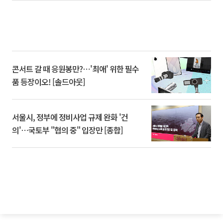
콘서트 갈 때 응원봉만?⋯'최애' 위한 필수
품 등장이오! [솔드아웃]
서울시, 정부에 정비사업 규제 완화 '건
의'⋯국토부 "협의 중" 입장만 [종합]