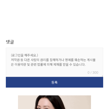
댓글
0 / 300