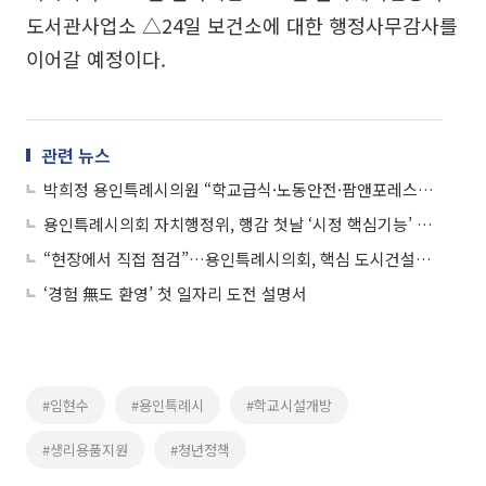
도서관사업소 △24일 보건소에 대한 행정사무감사를
이어갈 예정이다.
관련 뉴스
박희정 용인특례시의원 “학교급식·노동안전·팜앤포레스트…운영기준 다시 살펴야”
용인특례시의회 자치행정위, 행감 첫날 ‘시정 핵심기능’ 전면 점검
“현장에서 직접 점검”…용인특례시의회, 핵심 도시건설사업 전 분야 살폈다
‘경험 無도 환영’ 첫 일자리 도전 설명서
#임현수
#용인특례시
#학교시설개방
#생리용품지원
#청년정책