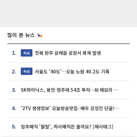
많이 본 뉴스
전북 완주 삼례읍 공장서 화재 발생
속보
1.
서울도 '40도'…오늘 노원 40.2도 기록
속보
2.
SK하이닉스, 용인·청주에 54조 투자…AI 메모리 생산기지 키운다
3.
'2TV 생생정보' 오늘방송맛집- 배우 강성진 단골! 쌀국수ㆍ푸팟퐁 커리 맛집 '블○○○'
4.
입추매직 '불발', 처서매직은 올까요? [해시태그]
5.