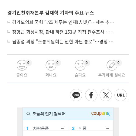
경기인천취재본부 김재학 기자의 주요 뉴스
경기도의회 국힘 "7조 채무는 인재(人災)"…세수 추계 조작 의혹 제기
정명근 화성시장, 관내 하천 153곳 직접 전수조사…불법시설 정비
남종섭 의장 "소통위원회는 권한 아닌 통로"…경청 의회 만든다
0
0
0
0
좋아요
화나요
슬퍼요
추가취재 원해요