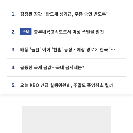
김정관 장관 “반도체 성과급, 주총 승인 받도록”…상법·자본시장법 개정 시사
1.
중부내륙고속도로서 미상 폭발물 발견
속보
2.
태풍 '돌핀' 이어 '찬홈' 등장…예상 경로에 한국 '한숨'
3.
급등한 국제 금값…국내 금시세는?
4.
오늘 KBO 긴급 실행위원회, 주말도 폭염취소 될까
5.