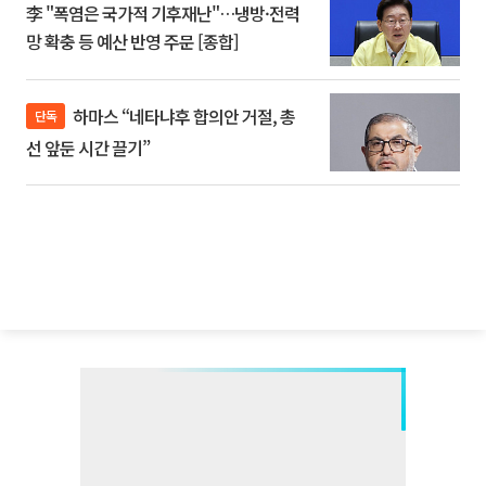
李 "폭염은 국가적 기후재난"…냉방·전력
망 확충 등 예산 반영 주문 [종합]
하마스 “네타냐후 합의안 거절, 총
단독
선 앞둔 시간 끌기”