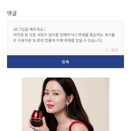
댓글
0 / 300