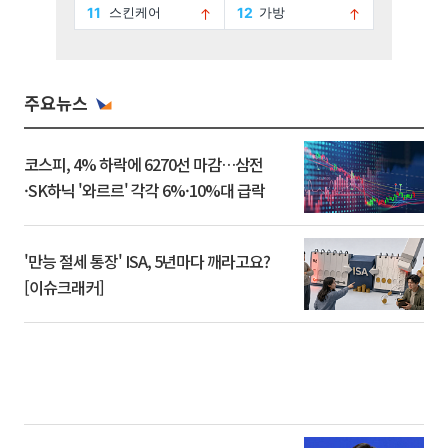
주요뉴스
코스피, 4% 하락에 6270선 마감…삼전
·SK하닉 '와르르' 각각 6%·10%대 급락
'만능 절세 통장' ISA, 5년마다 깨라고요?
[이슈크래커]