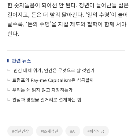
한 숫자놀음이 되어선 안 된다. 정년이 늘어난들 삶은
길어지고, 돈은 더 빨리 닳아간다. ‘일의 수명’이 늘어
날수록, ‘돈의 수명’을 지킬 제도와 철학이 함께 서야
한다.
관련 뉴스
인간 대체 위기, 인간은 무엇으로 살 것인가
트럼프의 Pay-me Capitalism은 성공할까
우리는 왜 읽지 않고 저장하는가
관심과 경험을 일거리로 설계하는 법
#정년연장
#65세정년
#AI
#퇴직연금