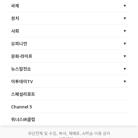
국제
정치
사회
오피니언
문화·라이프
뉴스발전소
이투데이TV
스페셜리포트
Channel 5
위너스IR클럽
무단전재 및 수집, 복사, 재배포, AI학습 이용 금지