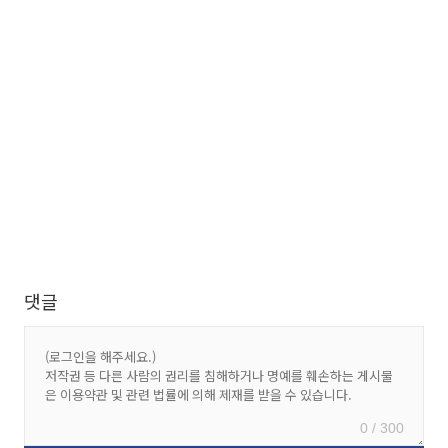
댓글
0 / 300