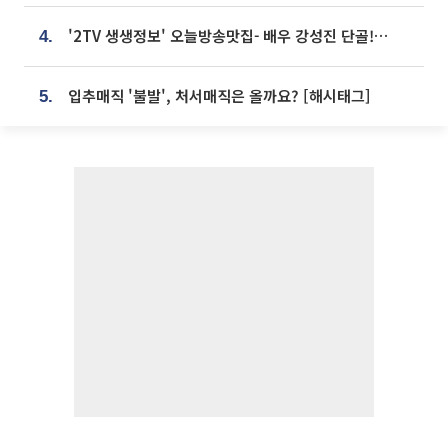
'2TV 생생정보' 오늘방송맛집- 배우 강성진 단골! 쌀국수ㆍ푸팟퐁 커리 맛집 '블○○○'
4.
입추매직 '불발', 처서매직은 올까요? [해시태그]
5.