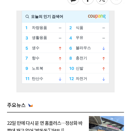
주요뉴스
22일 만에 다시 문 연 홈플러스…정상화 바
쁜데 재고 없어 ‘발동동’[가보니]