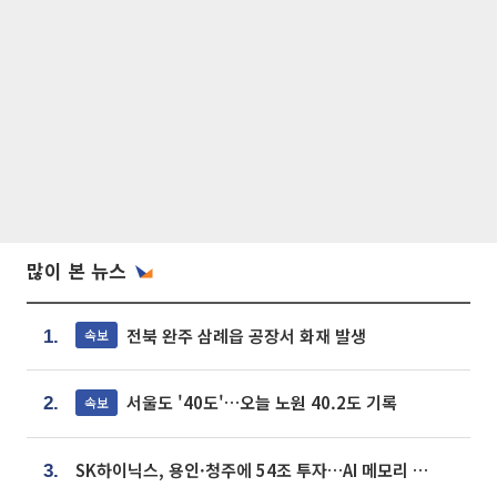
많이 본 뉴스
전북 완주 삼례읍 공장서 화재 발생
속보
1.
서울도 '40도'…오늘 노원 40.2도 기록
속보
2.
SK하이닉스, 용인·청주에 54조 투자…AI 메모리 생산기지 키운다
3.