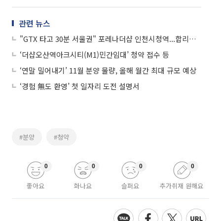
관련 뉴스
"GTX 타고 30분 서울권" 포레나더샵 인천시청역...합리적 분양가 책정이 관건
‘더샵오산역아크시티(M1)민간임대’ 청약 접수 등
‘연말 밀어내기’ 11월 분양 물량, 올해 월간 최대 규모 예상
‘경험 無도 환영’ 첫 일자리 도전 설명서
#분양
#청약
0
0
0
0
좋아요
화나요
슬퍼요
추가취재 원해요