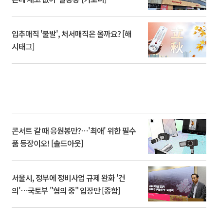
입추매직 '불발', 처서매직은 올까요? [해
시태그]
콘서트 갈 때 응원봉만?⋯'최애' 위한 필수
품 등장이오! [솔드아웃]
서울시, 정부에 정비사업 규제 완화 '건
의'⋯국토부 "협의 중" 입장만 [종합]