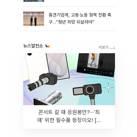
흑자 유지
중견기업계, 고용·노동 정책 전환 촉
구…“청년 희망 되살려야”
뉴스발전소
콘서트 갈 때 응원봉만?⋯'최
애' 위한 필수품 등장이오! [솔
드아웃]