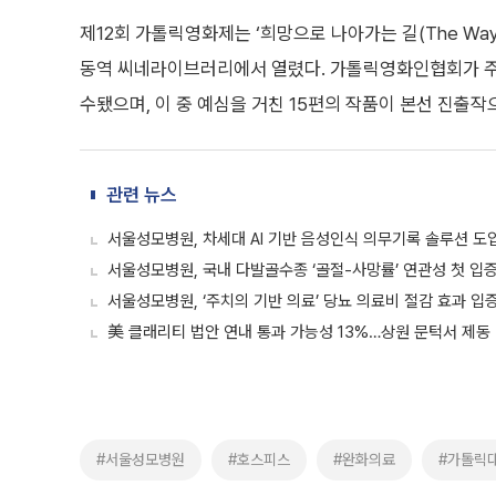
제12회 가톨릭영화제는 ‘희망으로 나아가는 길(The Way t
동역 씨네라이브러리에서 열렸다. 가톨릭영화인협회가 주최
수됐으며, 이 중 예심을 거친 15편의 작품이 본선 진출작
관련 뉴스
서울성모병원, 차세대 AI 기반 음성인식 의무기록 솔루션 도
서울성모병원, 국내 다발골수종 ‘골절-사망률’ 연관성 첫 입
서울성모병원, ‘주치의 기반 의료’ 당뇨 의료비 절감 효과 입
美 클래리티 법안 연내 통과 가능성 13%…상원 문턱서 제동
#서울성모병원
#호스피스
#완화의료
#가톨릭