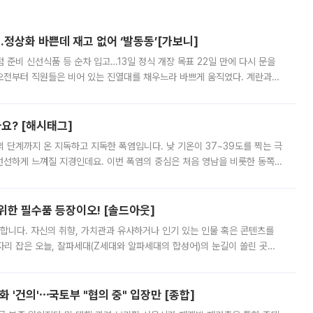
…정상화 바쁜데 재고 없어 ‘발동동’[가보니]
준비 신선식품 등 순차 입고…13일 정식 개장 목표 22일 만에 다시 문을
오전부터 직원들은 비어 있는 진열대를 채우느라 바쁘게 움직였다. 계란과
리를 잡기 시작했지만, 매장 곳곳엔 여전히 텅 빈 매대가 먼저 눈에 들어왔
까요? [해시태그]
’의 단계까지 온 지독하고 지독한 폭염입니다. 낮 기온이 37~39도를 찍는 극
 선선하게 느껴질 지경인데요. 이번 폭염의 중심은 처음 영남을 비롯한 동쪽
 북서풍이 산맥을 넘어 영남 쪽으로 내려오면서 뜨겁고 건조해졌는데요.
 위한 필수품 등장이오! [솔드아웃]
합니다. 자신의 취향, 가치관과 유사하거나 인기 있는 인물 혹은 콘텐츠를
'가 자리 잡은 오늘, 잘파세대(Z세대와 알파세대의 합성어)의 눈길이 쏠린 곳은
리는 공연장. 응원봉만큼이나 눈에 띄는 게 있습니다. 공연이 시작되기
 '건의'⋯국토부 "협의 중" 입장만 [종합]