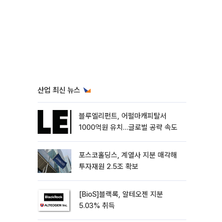
산업 최신 뉴스
블루엘리펀트, 어펄마캐피탈서
1000억원 유치…글로벌 공략 속도
포스코홀딩스, 계열사 지분 매각해
투자재원 2.5조 확보
[BioS]블랙록, 알테오젠 지분
5.03% 취득