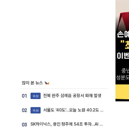
많이 본 뉴스
전북 완주 삼례읍 공장서 화재 발생
01
속보
서울도 '40도'…오늘 노원 40.2도 기록
02
속보
SK하이닉스, 용인·청주에 54조 투자…AI 메모리 생산기지 키운다
03