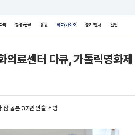
화학
항공/물류
유통
의료/바이오
중기/벤처
일반
의료센터 다큐, 가톨릭영화제
삶 돌본 37년 인술 조명