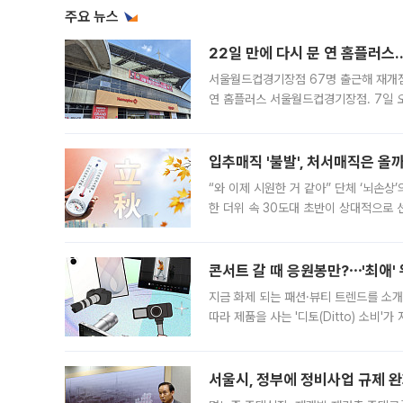
주요 뉴스
22일 만에 다시 문 연 홈플러스
서울월드컵경기장점 67명 출근해 재개점 
연 홈플러스 서울월드컵경기장점. 7일 
우유, 과일 같은 신선식품이 차근차근 자
입추매직 '불발', 처서매직은 올
“와 이제 시원한 거 같아” 단체 ‘뇌손상
한 더위 속 30도대 초반이 상대적으로
지역에 있었습니다. 7월 말에는 서풍과
콘서트 갈 때 응원봉만?⋯'최애'
지금 화제 되는 패션·뷰티 트렌드를 소개
따라 제품을 사는 '디토(Ditto) 소비
어디일까요? 아이돌 콘서트 시작을 기다
서울시, 정부에 정비사업 규제 완화