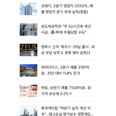
코웨이, 2분기 영업익 2532억...매
출·영업익 분기 최대 실적(종합)
반도체공학회 "주 52시간제 개선
시급…美·中에 추월당할 수도"
컴투스 신작 ‘제우스’ 26일 출시…과
금 부담 낮추고 경쟁 재미 살렸다
파라다이스, 2분기 매출 3181억
원…전년 대비 11.8% 증가
하림, 상반기 매출 7538억원…닭
가격 상승에 6.2%↑
롯데케미칼 "하반기 실적 개선 지
속"…재고손실·정기보수 영향에도