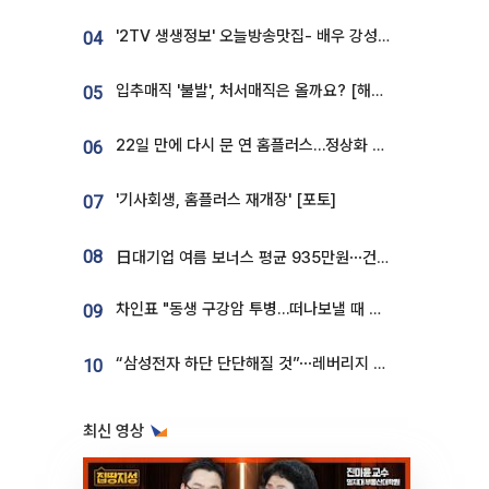
'2TV 생생정보' 오늘방송맛집- 배우 강성진 단골! 쌀국수ㆍ푸팟퐁 커리 맛집 '블○○○'
04
입추매직 '불발', 처서매직은 올까요? [해시태그]
05
22일 만에 다시 문 연 홈플러스…정상화 바쁜데 재고 없어 ‘발동동’[가보니]
06
'기사회생, 홈플러스 재개장' [포토]
07
08
日대기업 여름 보너스 평균 935만원⋯건설회사 1800만 넘어
차인표 "동생 구강암 투병…떠나보낼 때 가장 힘들었다”
09
“삼성전자 하단 단단해질 것”⋯레버리지 규제에 쏠림 완화 [찐코노미]
10
최신 영상