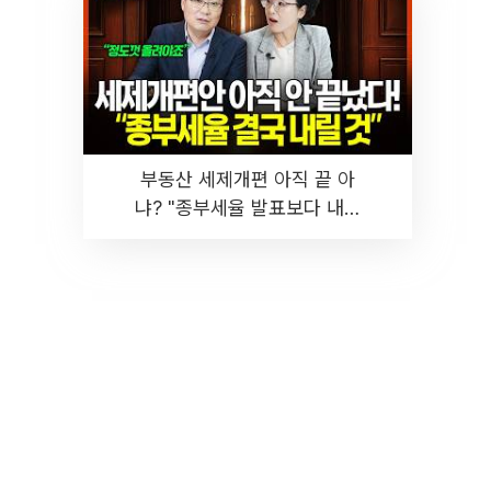
부동산 세제개편 아직 끝 아
냐? "종부세율 발표보다 내릴
것" 장기거주·양도세 전망 I 집
땅지성 I 김인만, 진미윤