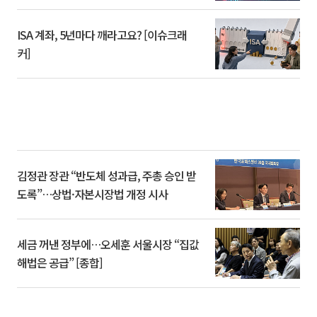
ISA 계좌, 5년마다 깨라고요? [이슈크래
커]
김정관 장관 “반도체 성과급, 주총 승인 받
도록”…상법·자본시장법 개정 시사
세금 꺼낸 정부에…오세훈 서울시장 “집값
해법은 공급” [종합]