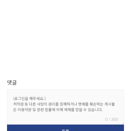
댓글
0 / 300