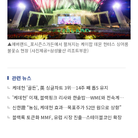
▲에버랜드_포시즌스가든에서 펼쳐지는 케이팝 데몬 헌터스 싱어롱
불꽃쇼 현장 (사진제공=삼성물산 리조트부문)
관련 뉴스
케데헌 '골든', 英 싱글차트 3위…14주 째 톱5 유지
'케데헌' 이재, 블랙핑크 리사와 한솥밥⋯WME와 전속계약 '글로벌' 행보
신한證 “농심, 케데헌 효과…목표주가 52만 원으로 상향”
블랙록 토큰화 MMF, 유럽 시장 진출∙∙∙스테이블코인 확장