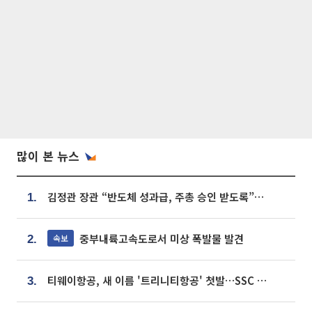
많이 본 뉴스
김정관 장관 “반도체 성과급, 주총 승인 받도록”…상법·자본시장법 개정 시사
1.
중부내륙고속도로서 미상 폭발물 발견
속보
2.
티웨이항공, 새 이름 '트리니티항공' 첫발…SSC 전략 본격화
3.