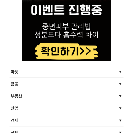
마켓
금융
부동산
산업
경제
국제