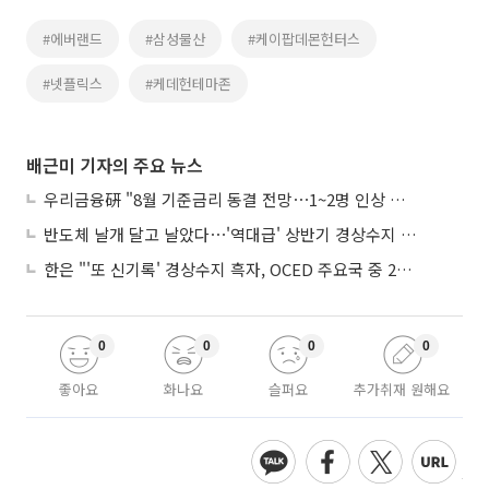
#에버랜드
#삼성물산
#케이팝데몬헌터스
#넷플릭스
#케데헌테마존
배근미 기자의 주요 뉴스
우리금융硏 "8월 기준금리 동결 전망⋯1~2명 인상 소수의견 낼 것"
반도체 날개 달고 날았다⋯'역대급' 상반기 경상수지 흑자 2000억달러 육박
한은 "'또 신기록' 경상수지 흑자, OCED 주요국 중 2위⋯반도체 수출 효과"
0
0
0
0
좋아요
화나요
슬퍼요
추가취재 원해요