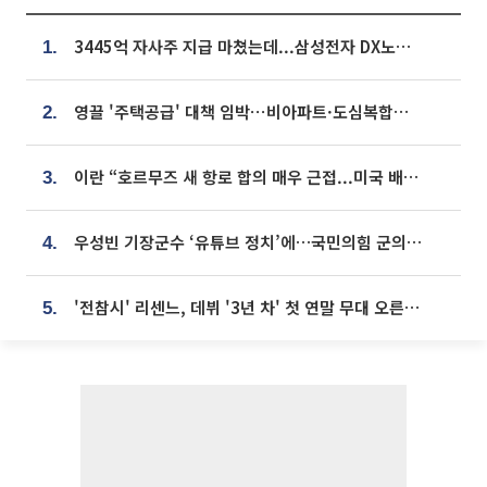
3445억 자사주 지급 마쳤는데...삼성전자 DX노조, 뒤늦은 '떼쓰기 집회'
1.
영끌 '주택공급' 대책 임박⋯비아파트·도심복합까지 총동원
2.
이란 “호르무즈 새 항로 합의 매우 근접...미국 배상 먼저”
3.
우성빈 기장군수 ‘유튜브 정치’에…국민의힘 군의원들 집단 반발
4.
'전참시' 리센느, 데뷔 '3년 차' 첫 연말 무대 오른다⋯"그동안 섭외 안 와"
5.