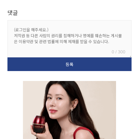
댓글
0 / 300