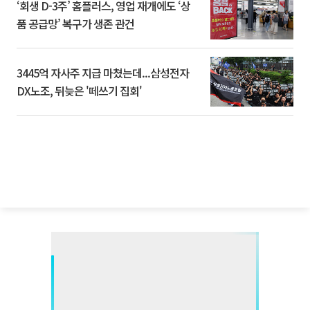
‘회생 D-3주’ 홈플러스, 영업 재개에도 ‘상
품 공급망’ 복구가 생존 관건
3445억 자사주 지급 마쳤는데...삼성전자
DX노조, 뒤늦은 '떼쓰기 집회'