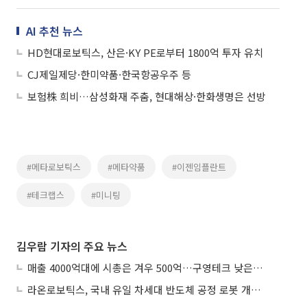
AI 추천 뉴스
HD현대로보틱스, 산은·KY PE로부터 1800억 투자 유치
CJ제일제당·한미약품·한국항공우주 등
보험株 희비…삼성화재 주춤, 현대해상·한화생명은 선방
#메타로보틱스
#메타약품
#이젠임플란트
#테크랩스
#미니팅
김우람 기자의 주요 뉴스
매출 4000억대에 시총은 겨우 500억…구영테크 낮은 몸값에 저가 승계 마무리
라온로보틱스, 국내 유일 차세대 반도체 공정 로봇 개발 ‘고객사 테스트 진행’