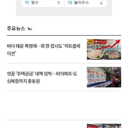
주요뉴스
바다 태운 폭염에…회 한 접시도 ‘히트플레
이션’
영끌 '주택공급' 대책 임박⋯비아파트·도
심복합까지 총동원