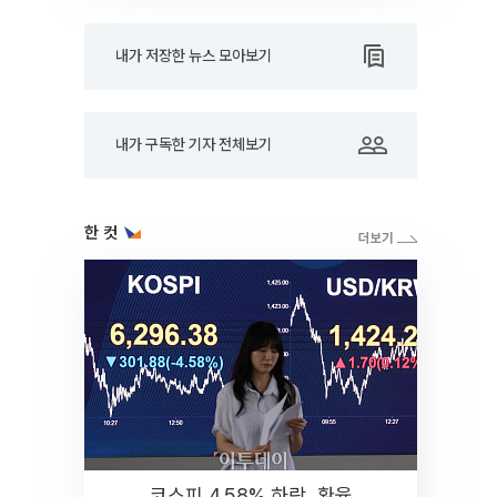
내가 저장한 뉴스 모아보기
내가 구독한 기자 전체보기
한 컷
코스피 4.58% 하락, 환율