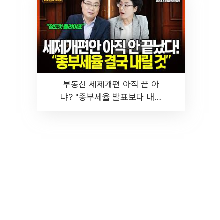
부동산 세제개편 아직 끝 아
냐? "종부세율 발표보다 내릴
것" 장기거주·양도세 전망 I 집
땅지성 I 김인만, 진미윤