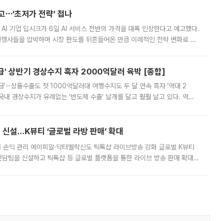
예고⋯‘초저가 전략’ 접나
 AI 기업 딥시크가 6일 AI 서비스 전반의 가격을 대폭 인상한다고 예고했다.
 경쟁사들을 압박하며 시장 판도를 뒤흔들어온 만큼 이례적인 전략 변화로 평
 이날 공지를 통해 구체적인 인상 폭은 공개하지 않았지만 상당한 수
' 상반기 경상수지 흑자 2000억달러 육박 [종합]
급'⋯상품수출도 첫 1000억달러대 여행수지도 두 달 연속 흑자 '역대 2
국내 경상수지가 유례없는 '반도체 수출' 날개를 달고 훨훨 날고 있다. 역대
경상수지 뿐 아니라 상반기 경상수지 흑자도 2000억달러에 근접하며 사상 최
신설…K뷰티 ‘글로벌 라방 판매’ 확대
터 손익 관리 에이피알·닥터멜락신도 틱톡샵 라이브방송 강화 글로벌 K뷰티
담팀을 신설하고 틱톡샵 등 글로벌 플랫폼을 통한 라이브 방송 판매 확대에
급하는 데서 한발 더 나아가 방송 기획과 상품 구성, 출연자 섭외, 손익