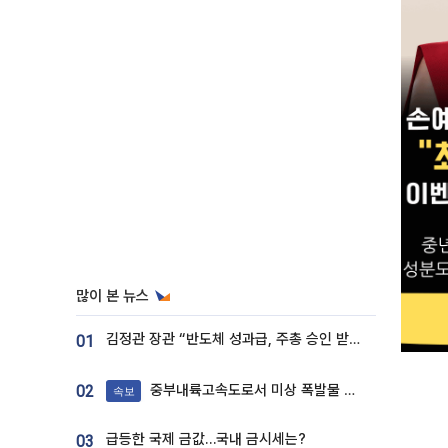
많이 본 뉴스
김정관 장관 “반도체 성과급, 주총 승인 받도록”…상법·자본시장법 개정 시사
01
중부내륙고속도로서 미상 폭발물 발견
02
속보
급등한 국제 금값…국내 금시세는?
03