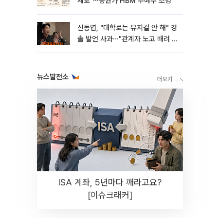
체로"⋯증권가 HBM 수혜주 조명
신동엽, "대학로는 뮤지컬 안 해" 경
솔 발언 사과⋯"관계자 노고 배려 못
해"
뉴스발전소
ISA 계좌, 5년마다 깨라고요?
[이슈크래커]