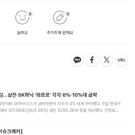
0
0
슬퍼요
추가취재 원해요
감…삼전·SK하닉 '와르르' 각각 6%·10%대 급락
삼성전자와 SK하이닉스가 급락하면서 지수가 4% 넘게 하락했다. 6일 한국거
비 301.88포인트(4.58%) 내린 6296.38에 장을 마감했다. 전장보다
스피는 장중 한때 6550.94까지 오르기도 했으나 6238.32까지 밀리기도 했
[이슈크래커]