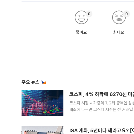
0
0
좋아요
화나요
주요 뉴스
코스피, 4% 하락에 6270선 마
코스피 시장 시가총액 1, 2위 종목인 
래소에 따르면 코스피 지수는 전 거래일 대
1.81% 내린 6478.75에 출발한 코
다. 이날 오전
ISA 계좌, 5년마다 깨라고요? 