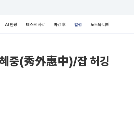
AI 만평
데스크 시각
마감 후
칼럼
노트북 너머
외혜중(秀外惠中)/잡 허깅