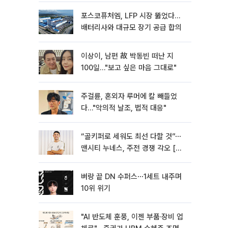
포스코퓨처엠, LFP 시장 뚫었다…
배터리사와 대규모 장기 공급 합의
이상이, 남편 故 박동빈 떠난 지
100일…"보고 싶은 마음 그대로"
주걸륜, 혼외자 루머에 칼 빼들었
다…"악의적 날조, 법적 대응"
“골키퍼로 세워도 최선 다할 것”⋯
맨시티 누네스, 주전 경쟁 각오 [인
터뷰]
벼랑 끝 DN 수퍼스⋯1세트 내주며
10위 위기
"AI 반도체 훈풍, 이젠 부품·장비 업