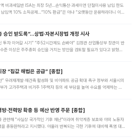
 전액 비과세일반 ISA는 최장 5년…손익통산·과세이연 단절미사용 납입 한도
납입액 10% 소득공제…“10% 환급”은 아냐 “오랫동안 운용하라더니 이제
 ‘만능 절세 통장’으로 불리는 개인종합자산관리계좌(ISA)가 두 갈래로 개
주총 승인 받도록”…상법·자본시장법 개정 시사
닌 투자 이어갈 시기” “주52시간제도 손봐야” 김정관 산업통상부 장관이 반
 수준 이상은 주주총회 승인을 거치는 방안을 검토할 필요가 있다고 밝혔다.
배구조와 주주권 강화 논의가 이어지는 가운데, 핵심 연구인력에 대한
 “집값 해법은 공급” [종합]
안” 우려재개발·재건축 활성화 및 비아파트 공급 확대 촉구 정부와 서울시의
정부가 고가주택과 비거주 1주택자 등의 세 부담을 높여 수요를 억제하는 카
키울 것이라며 세금이 아닌 공급이 근본적인 처방이라고 전면 반박했다.
방·전력망 확충 등 예산 반영 주문 [종합]
과 관련해 "사실상 국가적인 기후 재난"이라며 취약계층 보호와 야외 노동자
정력을 총동원하라고 지시했다. 아울러 반복되는 극한 기후에 대비해 폭염 대응
영하는 방안도 검토하라고 주문했다. 이 대통령은 이날 폭염·가뭄 대