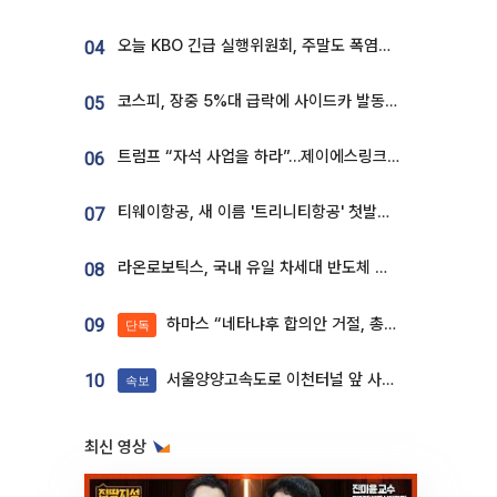
오늘 KBO 긴급 실행위원회, 주말도 폭염취소 될까
04
코스피, 장중 5%대 급락에 사이드카 발동…삼성·SK 동반 폭락
05
트럼프 “자석 사업을 하라”…제이에스링크, 비중국 영구자석 공급망 구축 속도
06
티웨이항공, 새 이름 '트리니티항공' 첫발…SSC 전략 본격화
07
라온로보틱스, 국내 유일 차세대 반도체 공정 로봇 개발 ‘고객사 테스트 진행’
08
하마스 “네타냐후 합의안 거절, 총선 앞두고 시간 끌기”
09
단독
서울양양고속도로 이천터널 앞 사고 발생
10
속보
최신 영상