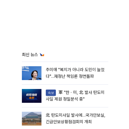
최신 뉴스
추미애 "복지가 아니라 도민이 늘었
다"…재정난 책임론 정면돌파
軍 "한ㆍ미, 北 발사 탄도미
속보
사일 제원 정밀분석 중"
北 탄도미사일 발사에…국가안보실,
긴급안보상황점검회의 개최