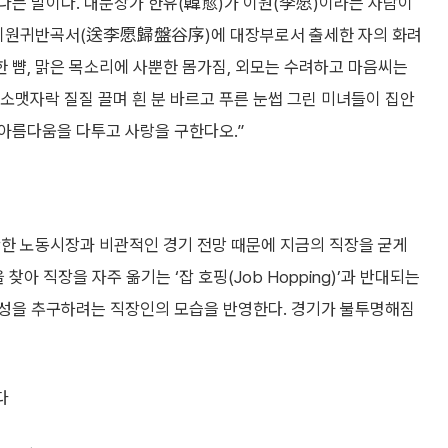
다는 말이다. 대문장가 한유(韓愈)가 이원(李愿)이라는 사람이
 송이원귀반곡서(送李愿歸盤谷序)에 대장부로서 출세한 자의 화려
한 뺨, 맑은 목소리에 사뿐한 몸가짐, 외모는 수려하고 마음씨는
소맷자락 질질 끌며 흰 분 바르고 푸른 눈썹 그린 미녀들이 집안
아름다움을 다투고 사랑을 구한다오.”
안한 노동시장과 비관적인 경기 전망 때문에 지금의 직장을 굳게
아 직장을 자주 옮기는 ‘잡 호핑(Job Hopping)’과 반대되는
전성을 추구하려는 직장인의 모습을 반영한다. 경기가 불투명해짐
다