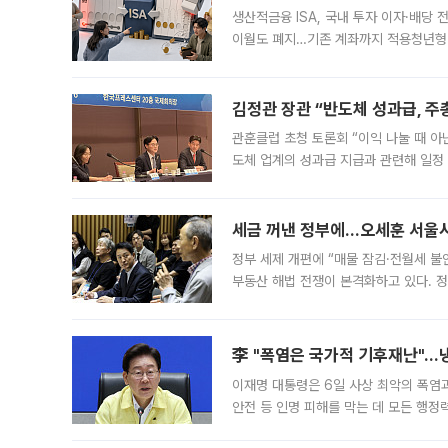
생산적금융 ISA, 국내 투자 이자·배당
이월도 폐지…기존 계좌까지 적용청년형 
는 5년마다 계좌를 해지하라는 건가요?”
편을
김정관 장관 “반도체 성과급, 
관훈클럽 초청 토론회 “이익 나눌 때 아
도체 업계의 성과급 지급과 관련해 일정
최근 상법·자본시장법 개정으로 기업 지
세금 꺼낸 정부에…오세훈 서울시장
정부 세제 개편에 “매물 잠김·전월세 불
부동산 해법 전쟁이 본격화하고 있다. 
드를 꺼내자 서울시는 전·월세 부담만 
李 "폭염은 국가적 기후재난"…냉
이재명 대통령은 6일 사상 최악의 폭염
안전 등 인명 피해를 막는 데 모든 행
인프라 확충 계획을 내년도 예산안에 반