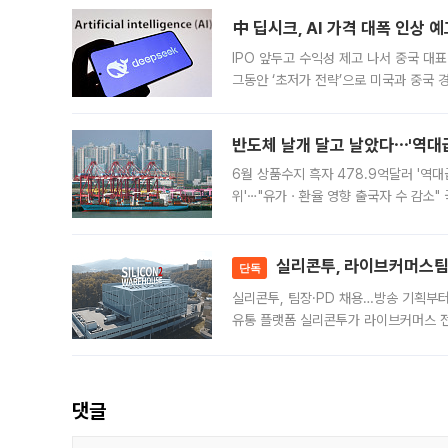
中 딥시크, AI 가격 대폭 인상 
IPO 앞두고 수익성 제고 나서 중국 대표
그동안 ‘초저가 전략’으로 미국과 중국
가된다. 블룸버그통신에 따르면 딥시크는
반도체 날개 달고 날았다⋯'역대급
6월 상품수지 흑자 478.9억달러 '역대
위'⋯"유가ㆍ환율 영향 출국자 수 감소" 
급 수출 호조가 매달 이어지면서 6월 
대 기
실리콘투, 라이브커머스팀 
단독
실리콘투, 팀장·PD 채용…방송 기획부
유통 플랫폼 실리콘투가 라이브커머스 전
나섰다. 국내 화장품을 해외 유통망에 공
댓글