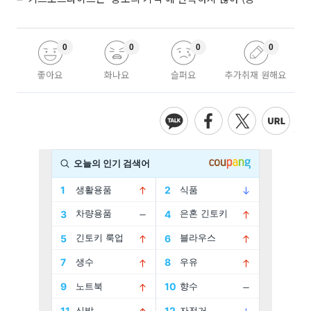
0
0
0
0
좋아요
화나요
슬퍼요
추가취재 원해요