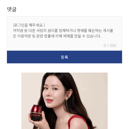
댓글
0 / 300