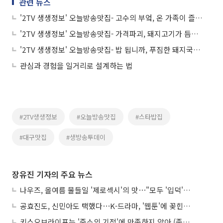
관련 뉴스
'2TV 생생정보' 오늘방송맛집- 고수의 부엌, 온 가족이 즐기는 바비큐 맛집 '데○○'
'2TV 생생정보' 오늘방송맛집- 가격파괴, 돼지고기가 듬뿍! 김치 짜글이 맛집 '호○'
'2TV 생생정보' 오늘방송맛집- 밥 됩니까, 푸짐한 돼지국밥ㆍ수육 맛집 '4○○'
관심과 경험을 일거리로 설계하는 법
#2TV생생정보
#오늘방송맛집
#스타밥집
#대구맛집
#생방송투데이
장유진 기자의 주요 뉴스
나우즈, 올여름 물들일 '제로섹시'의 맛⋯"모두 '입덕'시킬 것"
공효진도, 신민아도 택했다⋯K-드라마, '웹툰'에 꽂힌 이유
키스오브라이프는 '중소의 기적'에 만족하지 않아 (종합)