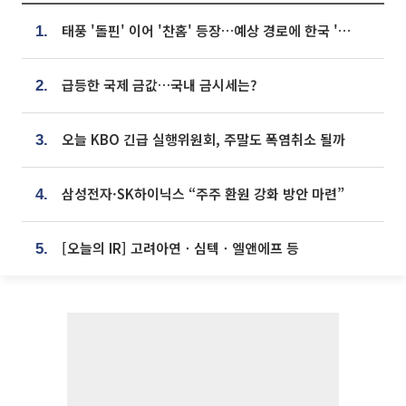
태풍 '돌핀' 이어 '찬홈' 등장…예상 경로에 한국 '한숨'
1.
급등한 국제 금값…국내 금시세는?
2.
오늘 KBO 긴급 실행위원회, 주말도 폭염취소 될까
3.
삼성전자·SK하이닉스 “주주 환원 강화 방안 마련”
4.
[오늘의 IR] 고려아연ㆍ심텍ㆍ엘앤에프 등
5.