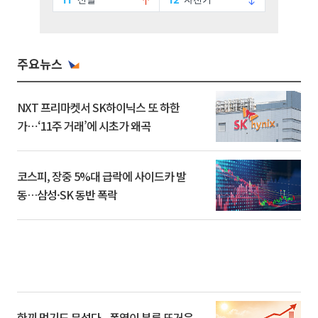
주요뉴스
NXT 프리마켓서 SK하이닉스 또 하한
가⋯‘11주 거래’에 시초가 왜곡
코스피, 장중 5%대 급락에 사이드카 발
동…삼성·SK 동반 폭락
한끼 먹기도 무섭다...폭염이 부른 뜨거운