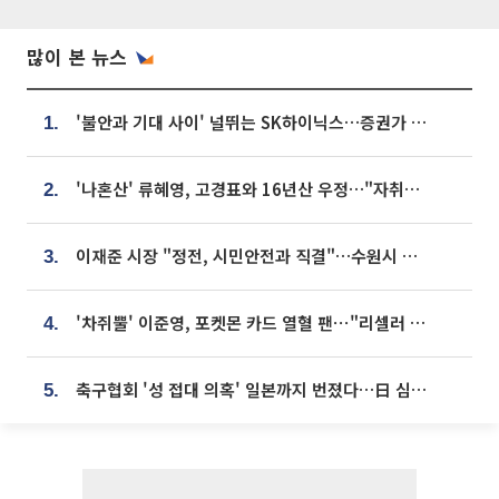
많이 본 뉴스
'불안과 기대 사이' 널뛰는 SK하이닉스…증권가 "HBM4·LTA 기반 펀터멘털 견고"
1.
'나혼산' 류혜영, 고경표와 16년산 우정…"자취방서 부모님과 마주쳐"
2.
이재준 시장 "정전, 시민안전과 직결"…수원시 비상대응체계 가동
3.
'차쥐뿔' 이준영, 포켓몬 카드 열혈 팬⋯"리셀러 처단할 것"
4.
축구협회 '성 접대 의혹' 일본까지 번졌다…日 심판 실명 공개
5.