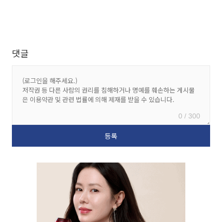
댓글
0 / 300