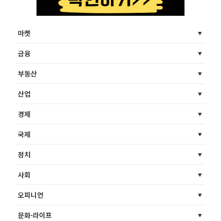
마켓
금융
부동산
산업
경제
국제
정치
사회
오피니언
문화·라이프