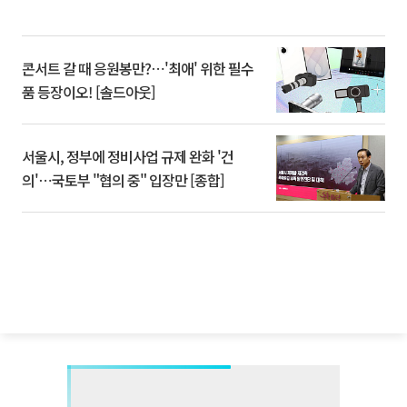
콘서트 갈 때 응원봉만?⋯'최애' 위한 필수
품 등장이오! [솔드아웃]
서울시, 정부에 정비사업 규제 완화 '건
의'⋯국토부 "협의 중" 입장만 [종합]