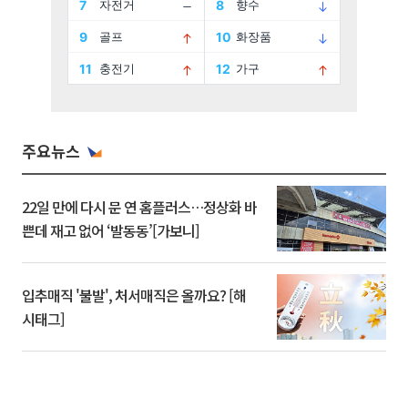
주요뉴스
22일 만에 다시 문 연 홈플러스…정상화 바
쁜데 재고 없어 ‘발동동’[가보니]
입추매직 '불발', 처서매직은 올까요? [해
시태그]