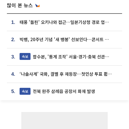
많이 본 뉴스
태풍 '돌핀' 오키나와 접근…일본기상청 경로 업데이트
1.
빅뱅, 20주년 기념 '새 뱅봉' 선보인다⋯콘서트 앞두고 팝업 개최
2.
합수본, '통계 조작' 서울·경기·충북 선관위 등 추가 압수수색
속보
3.
‘나솔사계’ 국화, 결별 후 재등장⋯첫인상 투표 휩쓸고 ‘인기녀’ 등극
4.
전북 완주 삼례읍 공장서 화재 발생
속보
5.