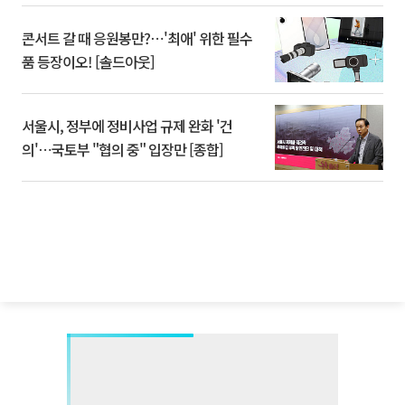
콘서트 갈 때 응원봉만?⋯'최애' 위한 필수
품 등장이오! [솔드아웃]
서울시, 정부에 정비사업 규제 완화 '건
의'⋯국토부 "협의 중" 입장만 [종합]