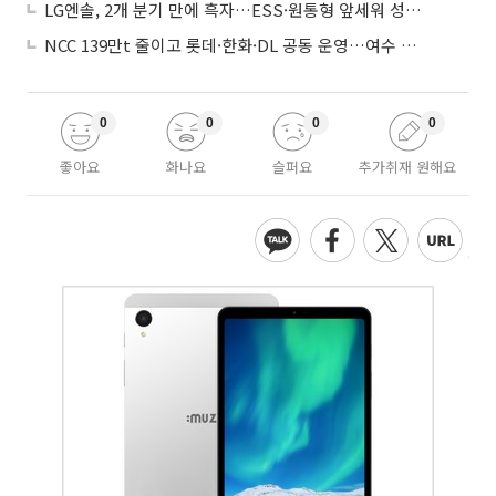
LG엔솔, 2개 분기 만에 흑자…ESS·원통형 앞세워 성장 가속
NCC 139만t 줄이고 롯데·한화·DL 공동 운영…여수 1호 본궤도
0
0
0
0
좋아요
화나요
슬퍼요
추가취재 원해요