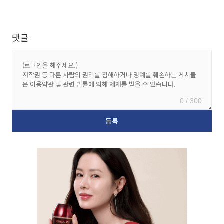
댓글
0 / 300