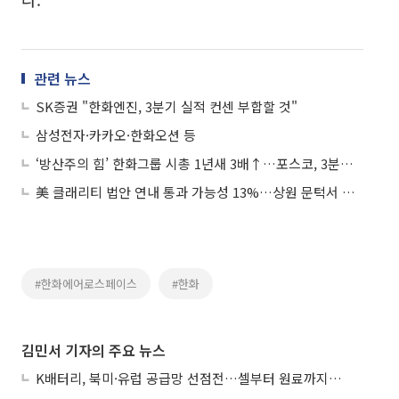
관련 뉴스
SK증권 "한화엔진, 3분기 실적 컨센 부합할 것"
삼성전자·카카오·한화오션 등
‘방산주의 힘’ 한화그룹 시총 1년새 3배↑…포스코, 3분의 1 잃어
美 클래리티 법안 연내 통과 가능성 13%…상원 문턱서 제동
#한화에어로스페이스
#한화
김민서 기자의 주요 뉴스
K배터리, 북미·유럽 공급망 선점전…셀부터 원료까지 현지화