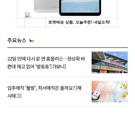
주요뉴스
22일 만에 다시 문 연 홈플러스…정상화 바
쁜데 재고 없어 ‘발동동’[가보니]
입추매직 '불발', 처서매직은 올까요? [해
시태그]