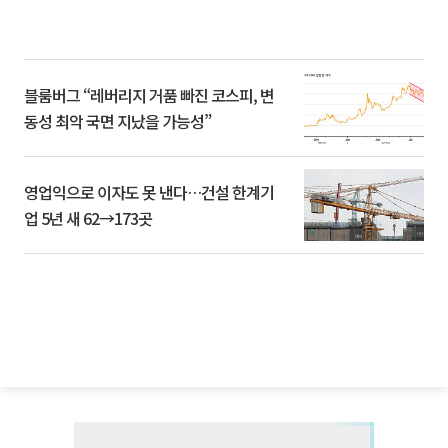
블룸버그 “레버리지 거품 빠진 코스피, 변
동성 최악 국면 지났을 가능성”
영업익으로 이자도 못 낸다…건설 한계기
업 5년 새 62→173곳