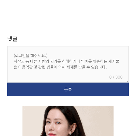
댓글
0 / 300