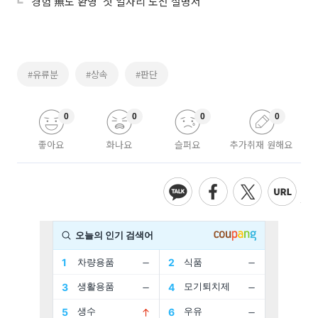
‘경험 無도 환영’ 첫 일자리 도전 설명서
#유류분
#상속
#판단
0
0
0
0
좋아요
화나요
슬퍼요
추가취재 원해요