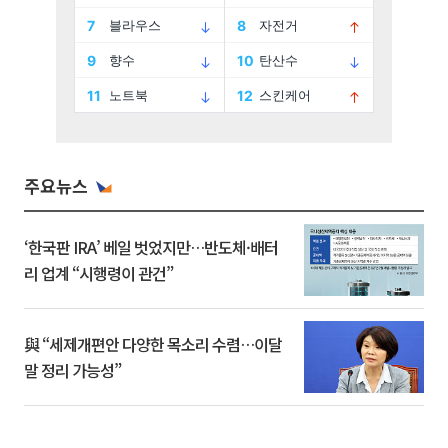
주요뉴스
‘한국판 IRA’ 베일 벗었지만…반도체·배터
리 업계 “시행령이 관건”
與 “세제개편안 다양한 목소리 수렴…이달
말 정리 가능성”