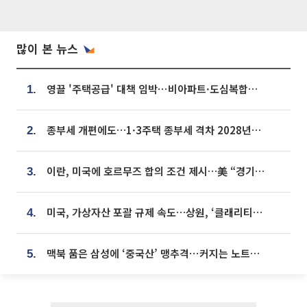
많이 본 뉴스
영끌 '주택공급' 대책 임박⋯비아파트·도심복합까지 총동원
1.
종부세 개편에도…1·3주택 종부세 격차 2028년부터 확대
2.
이란, 미국에 호르무즈 합의 조건 제시…美 “경기 아직 안 끝나” [종합]
3.
미국, 가상자산 포괄 규제 속도…상원, ‘클래리티법’ 9월 절차투표 추진
4.
맥북 품은 삼성에 ‘중국산’ 맹추격⋯커지는 노트북 OLED 시장
5.